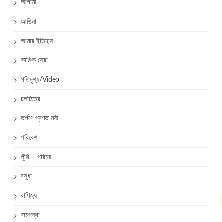
আগামী
আঙিনা
আমার ইতিহাস
কাঞ্জিক সেরা
গতিদৃশ্য/Video
চলচ্চিত্র
তর্পণে প্রণত মসী
পরিবেশ
পুঁথি – পরিচয়
বসুধা
বাণিজ্য
বামপন্থা