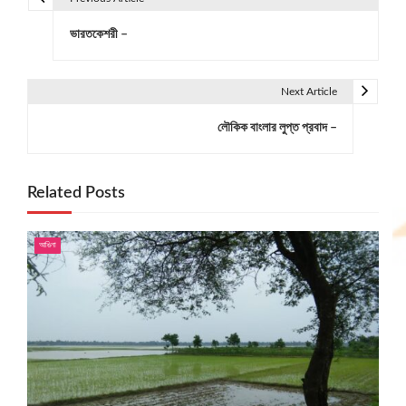
P
ভারতকেশরী –
o
s
Next Article
t
লৌকিক বাংলার লুপ্ত প্রবাদ –
n
a
Related Posts
v
i
আঙিনা
g
a
t
i
o