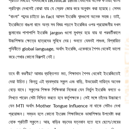
প্রতিটি বিষয়েই গাদাগুচ্ছের technical term যেগুলোর অনেক ক’টারই বাংলা
প্রতিশব্দ দেখলেই বোঝা যায় যে স্রেফ জোর করে অনুবাদ করা হয়েছে। সেসব
“বাংলা” শব্দের চাইতে in fact আসল ইংরেজি শব্দগুলো অনেক সহজ। তাই,
ইংরেজিতে বাঙলা বাদে অন্য সব বিষয় পড়লে ইংরেজির ওপর প্রয়োজনীয় দখল
জন্মানোর পাশাপাশি ইংরেজি jargon গুলো মুখস্থ হয়ে যায় যা পরবর্তীকালে
উচ্চশিক্ষার ক্ষেত্রে ছাত্রদের সুবিধে দেয়। শুনতে যেমনই লাগুক, বিশ্বায়িত
পৃথিবীতে global language, অর্থাৎ ইংরেজি, একেবারে শৈশব থেকেই ভালো
করে শেখার কোনো বিকল্পই নেই।
তবে কী করণীয়? আমার ব্যক্তিগত মত, শিক্ষাদান শৈশব থেকেই ইংরেজিতেই
দেয়া উচিত। কিন্তু এই ব্যবস্থায় স্কুল এবং বাড়ি, উভয়েরই দায়িত্ব অনেক
বেড়ে যাবে। স্কুলের শিক্ষক শিক্ষিকারা নিজেরা যেন নির্ভুল ইংরেজি বলতে ও
লিখতে পারেন সেটা নিশ্চিত করতে হবে কর্তৃপক্ষকে। সেই সঙ্গে তাঁদের উচ্চারণে
যেন MTI অর্থাৎ Mother Tongue Influence না থাকে সেটাও দেখা
প্রয়োজন। সম্ভব হলে কোনো ইংরেজ শিক্ষাবিদকে ভাষাশিক্ষার উপদেষ্টা করা
হোক প্রতিটি স্কুলে। আর, বাড়ির বড়দের যত্নবান হতে হবে ছেলে/মেয়ের