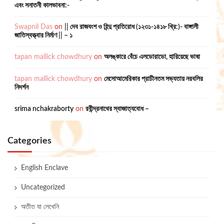
এবং সনাতনী কালভাবনা:-
Swapnil Das
on
|| দেব রাজবংশ ও হিন্দু প্রতিরোধ (১২৩১-১৪১৮ খ্রি:)- বাঙ্গালী
জাতিস্বত্ত্বার নির্মাণ || – ১
tapan mallick chowdhury
on
অলঙ্কারে বেঁচে এলডোরাডো, হারিয়েছে ভাষা
tapan mallick chowdhury
on
মেসোআমেরিকার প্রাচীনতম সভ্যতায় নরবলির
নিদর্শন
srima nchakraborty
on
রবীন্দ্রনাথের স্বাজাত্যবোধ –
Categories
English Enclave
Uncategorized
অতীত যা লেখেনি