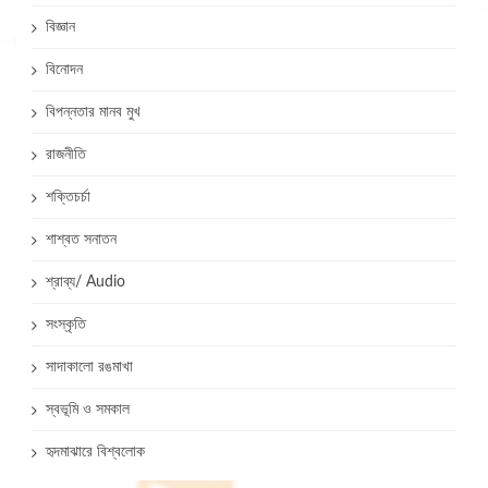
বিজ্ঞান
বিনোদন
বিপন্নতার মানব মুখ
রাজনীতি
শক্তিচর্চা
শাশ্বত সনাতন
শ্রাব্য/ Audio
সংস্কৃতি
সাদাকালো রঙমাখা
স্বভূমি ও সমকাল
হৃদমাঝারে বিশ্বলোক