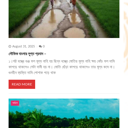
August 31, 2025
0
লৌকিক বাংলার লুপ্ত প্রবাদ –
১।পট্ট বস্ত্রে গুঞ্জ ফল মূল্য নাহি হয় ছিন্ন বস্ত্রে মোতির মূল্য নাহি ক্ষয় কোঁচ ফল দামি
কাপড়ে থাকলেও সেটা দামী হয় না। মোতি ছেঁড়া কাপড়ে থাকলেও তার মূল্য কমে না।
গুনহীন ব্যক্তি দামি পোশাক পড়ে থাক
READ MORE
আঙিনা