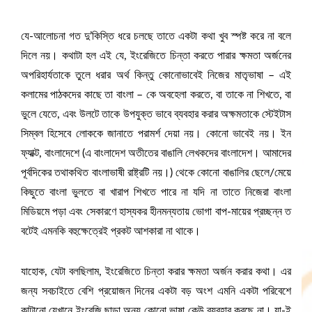
যে-আলোচনা গত দু’কিস্তি ধরে চলছে তাতে একটা কথা খুব স্পষ্ট করে না বলে
দিলে নয়। কথাটা হল এই যে, ইংরেজিতে চিন্তা করতে পারার ক্ষমতা অর্জনের
অপরিহার্যতাকে তুলে ধরার অর্থ কিন্তু কোনোভাবেই নিজের মাতৃভাষা – এই
কলামের পাঠকদের কাছে তা বাংলা – কে অবহেলা করতে, বা তাকে না শিখতে, বা
ভুলে যেতে, এবং উলটে তাকে উপযুক্ত ভাবে ব্যবহার করার অক্ষমতাকে স্টেইটাস
সিম্বল হিসেবে লোককে জানাতে পরামর্শ দেয়া নয়। কোনো ভাবেই নয়। ইন
ফ্যাক্ট, বাংলাদেশে (এ বাংলাদেশ অতীতের বাঙালি লেখকদের বাংলাদেশ। আমাদের
পূর্বদিকের তথাকথিত বাংলাভাষী রাষ্ট্রটি নয়।) থেকে কোনো বাঙালির ছেলে/মেয়ে
কিছুতে বাংলা ভুলতে বা খারাপ শিখতে পারে না যদি না তাতে নিজেরা বাংলা
মিডিয়মে পড়া এবং সেকারণে হাস্যকর হীনমন্যতায় ভোগা বাপ-মায়ের প্রচ্ছন্ন ত
বটেই এমনকি বহুক্ষেত্রেই প্রকট আশকারা না থাকে।
যাহোক, যেটা বলছিলাম, ইংরেজিতে চিন্তা করার ক্ষমতা অর্জন করার কথা। এর
জন্য সবচাইতে বেশি প্রয়োজন দিনের একটা বড় অংশ এমনি একটা পরিবেশে
কাটানো যেখানে ইংরেজি ছাড়া অন্য কোনো ভাষা কেউ ব্যবহার করছে না। যা-ই