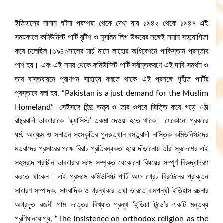
ইতিহাসের নানান ঘটনা পরম্পরা থেকে দেখা যায় ১৯৪২ থেকে ১৯৪৭ এই
সময়কালে কমিউনিস্ট পার্টি বৃটিশ ও মুসলিম লিগ উভয়ের সঙ্গেই সমান সহযোগিতা
করে চলেছিল।১৯৪০সালের মার্চ মাসে লাহোর অধিবেশনে পাকিস্তান প্রস্তাব
পাশ হয়। এবং এই সময় থেকে কমিউনিস্ট পার্টি সর্বান্তকরণে এই দাবি সমর্থন ও
তার বাস্তবায়নে প্রাণপন সাহায্য করতে থাকে।এই প্রসঙ্গে গৃহীত পার্টির
প্রস্তাবে বলা হয়, “Pakistan is a just demand for the Muslim
Homeland”।সেইসঙ্গে হিন্দু তত্ত্ব ও তার ওপরে ভিত্তি করে গড়ে ওঠা
রাষ্ট্রবাদী ভাবধারাকে ‘ফ্যাসিস্ট’ তকমা দেওয়া হতে থাকে। যেকোনো প্রকারে
ধর্ম, অধ্যাত্ম ও সনাতন সংস্কৃতির পুনরুত্থান বস্তুবাদী নাস্তিক কমিউনিস্টদের
মতবাদের প্রসারের পক্ষে বিরাট প্রতিবন্ধকতা হয়ে দাঁড়ানোয় তাঁরা স্বদেশের এই
সহস্রাব্দ প্রাচীন ভাবধারার সঙ্গে সম্পৃক্ত যেকোনো বিষয়ের সম্পূর্ণ বিরুদ্ধাচরণ
করতে থাকেন। এই প্রসঙ্গে কমিউনিস্ট পার্টি অফ গ্রেট ব্রিটেনের প্রাক্তন
সাধারণ সম্পাদক, সাংবাদিক ও গ্রন্থকার তথা ভারতে বামপন্থী ইতিহাস রচনার
অগ্রদূত রজনী পাম দত্তের বিখ্যাত গ্রন্থ ‘ইন্ডিয়া টুডে’র একটি মন্তব্য
প্রণিধানযোগ্য, “The insistence on orthodox religion as the