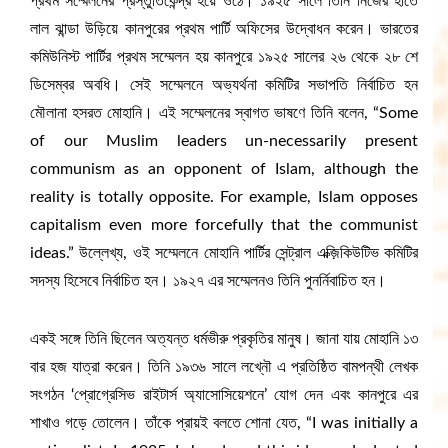
প্রথম সম্মেলনের প্রস্তুতিকেন্দ্র হয়ে ওঠে। ১৯২৫ সালে তিনি নিজের হাতে
লাল ঝান্ডা উড়িয়ে কানপুরের প্রথম পার্টি অফিসের উদ্বোধন করেন। ভারতের
কমিউনিস্ট পার্টির প্রথম সম্মেলন হয় কানপুরে ১৯২৫ সালের ২৬ থেকে ২৮ শে
ডিসেম্বর অবধি। সেই সম্মেলনে অভ্যর্থনা কমিটির সভাপতি নির্বাচিত হন
মৌলানা হসরত মোহানি। এই সম্মেলনের স্বাগত ভাষণে তিনি বলেন, “Some
of our Muslim leaders un-necessarily present
communism as an opponent of Islam, although the
reality is totally opposite. For example, Islam opposes
capitalism even more forcefully that the communist
ideas.” উল্লেখ্য, ওই সম্মেলনে মোহানি পার্টির সেন্ট্রাল এক্জ়িকিউটিভ কমিটির
সদস্য হিসেবে নির্বাচিত হন। ১৯২৭ এর সম্মেলনও তিনি পুনর্নিবাচিত হন।
একই সঙ্গে তিনি ছিলেন অত্যন্ত ধর্মভীরু প্রকৃতির মানুষ। জানা যায় মোহানি ১৩
বার হজ যাত্রা করেন। তিনি ১৯৩৬ সালে লখ্নৌ এ প্রতিষ্ঠিত বামপন্থী লেখক
সংগঠন ‘প্রোগ্রেসিভ রাইটার্স অ্যাসোসিয়েশনে’ যোগ দেন এবং কানপুরে এর
শাখাও গড়ে তোলেন। তাঁকে প্রায়ই বলতে শোনা যেত, “I was initially a