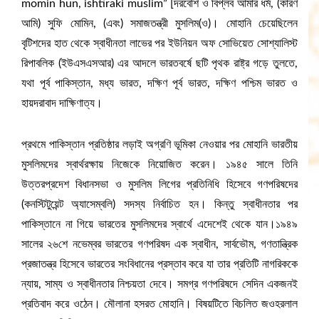
momin hun, ishtiraki muslim” [দরবেশি ও বিপ্লব আমার ধর্ম, (কারণ
আমি) সুফি মোমিন, (এবং) সমাজতন্ত্রী মুসলিম(ও)। মোহানি চেয়েছিলেন
বৃটিশদের হাত থেকে স্বাধীনতা লাভের পর ইউনিয়ন অফ সোভিয়েত সোশ্যালিস্ট
রিপাবলিক (ইউএসএসআর) এর আদলে ভারতবর্ষে ছটি পৃথক রাষ্ট্র গড়ে তুলতে,
যথা পূর্ব পাকিস্তান, মধ্য ভারত, দক্ষিণ পূর্ব ভারত, দক্ষিণ পশ্চিম ভারত ও
হায়দরাবাদ দাক্ষিণাত্য।
প্রথমে পাকিস্তান প্রতিষ্ঠার লড়াই অগ্রণি ভূমিকা নেওয়ার পর মোহানি ভারতীয়
মুসলিমদের স্বার্থরক্ষায় নিজেকে নিয়োজিত করেন। ১৯৪৫ সালে তিনি
উত্তরপ্রদেশ বিধানসভা ও মুসলিম লিগের প্রতিনিধি হিসেবে গণপরিষদের
(কনস্টিটুয়েন্ট অ্যাসেম্বলি) সদস্য নির্বাচিত হন। কিন্তু স্বাধীনতার পর
পাকিস্তানে না গিয়ে ভারতের মুসলিমদের স্বার্থে এদেশেই থেকে যান।১৯৪৯
সালের ২৬শে নভেম্বর ভারতের গণপরিষদ এক স্বাধীন, সার্বভৌম, গণতান্ত্রিক
প্রজাতন্ত্র হিসেবে ভারতের সংবিধানের প্রস্তাব করে যা তার প্রতিটি নাগরিককে
ন্যায়, সাম্য ও স্বাধীনতার নিশ্চয়তা দেবে। সমগ্র গণপরিষদে সেদিন একজনই
প্রতিবাদ করে ওঠেন। মৌলানা হসরত মোহানি। বিষয়টিতে বিচলিত জওহরলাল