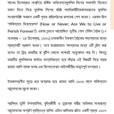
সালের ডিসেম্বরে লক্ষ্ণৌয়ে বার্ষিক অধিবেশনেমুসলিম লিগের সভাপতি হিসেবে
ভাষণ দিতে গিয়ে মুসলিম লিগের বরিষ্ঠ পদাধিকারীইকবালভারতের মুসলিম
সংখ্যাগরিষ্ঠ অঞ্চলে একটি পৃথক রাষ্ট্রগঠনের রূপরেখা পেশ করেন। এরনাম ছিল
‘পাকিস্তান ডিক্লরেশন’ (Now or Never; Are We to Live or
Perish Forever?) এরপর লন্ডনে আয়োজিত তৃতীয় গোল টেবিল বৈঠক (১৭
নভেম্বর – ২৪ ডিসেম্বর, ১৯৩২) চলাকালীন ইকবাল বৈঠকের সদস্যেদের মধ্যে
প্রস্তাবটি প্রকাশ করেন। তবে ঘরোয়াভাবে সদস্যদের মধ্যে এটি বন্টন করা
হলেও তা হিন্দু ভারতীয় বা বৃটিশ কোনো পক্ষেরই অনুমোদন পায় নি। কিন্তু
ভারতীয় মুসলিমদের কার্যতঃ ভাগ্যনিয়ন্তা হয়ে দাঁড়ায় এই বিষয়টি নিয়ে স্যার
রহমত আলি নামক অপর এক বিলেতফেরত আইনজীবীর অভূতপূর্ব তৎপরতা।
ইকবালপ্রণীত সূত্র ধরে অগ্রসর হয়ে রহমত আলি ১৯৩৩ সালে পাকিস্তান
আন্দোলনের সূচনা করেন।
প্রসিদ্ধ তুর্কি ঔপন্যাসিক, বুদ্ধিজীবী ও তুরস্কে নারীর অধিকার সংক্রান্ত
আন্দোলনের অগ্রণি ব্যক্তিত্ব হালিদ এডিব আদিভার রচিত একটি গ্রন্থ ১৯৩৭