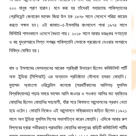
২০০ মানুষ প্রাণ হারান। মনে করা হয় তাঁদেরই সহায়তায় পাকিস্তানের
প্রেসিডেন্ট জেনারেল মহম্মদ জিয়া উল হক ১৯৭৮ সালে সেদেশে শরিয়া কায়েম
করতে সক্ষম হন। এই জামাত-এ-ইসলামির বাংলাদেশ শাখা ১৯৭৫ সালে
মিলিটারি শাসনকালে ওদেশে বৈধতা পায়। ২০১৮ সালে আবার ভয়ঙ্কর গণহত্যা
ও বহু যুদ্ধাপরাধে লিপ্ত সশস্ত্র পাকিস্তানি সেনাকে প্ররোচনা দেওয়ার অপরাধে
নিষিদ্ধ ঘোষিত হয়।
বাম ও ইসলামের মেলবন্ধনের আরেক প্রক্রিষ্ট উদাহরণ ছিলেন কমিউনিস্ট পার্টি
অফ ইন্ডিয়া (সিপিআই) এর অন্যতম প্রতিষ্ঠাতা মৌলানা হসরত মোহানি।
মুহাম্মদ অ্যাংলো ওরিয়েন্টাল কলেজে (পরবর্তীকালের আলিগড় মুসলিম
বিশ্ববিদ্যালয়) পড়ার সময়ে মহম্মদ আলি জওহর ও শওকত আলির মত ব্যক্তির
মোহানির ছিলেন মোহানির সহযোগী, যাঁরা পরে খিলাফত আন্দোলনের প্রধান নেতা
হয়ে ওঠেন। মোহানি নিজেও এই আন্দোলনে সক্রিয়ভাবে জড়িত ছিলেন।১৯২১
সালে অল ইন্ডিয়া মুসলিম লিগের সভাপতিত্ব করেন মোহানি। এদিকে আবার রুশ
বিপ্লবের দ্বারা গভীরভাবে প্রাভাবিত মোহানির কানপুরের বাড়িটি কমিউনিস্ট পার্টির