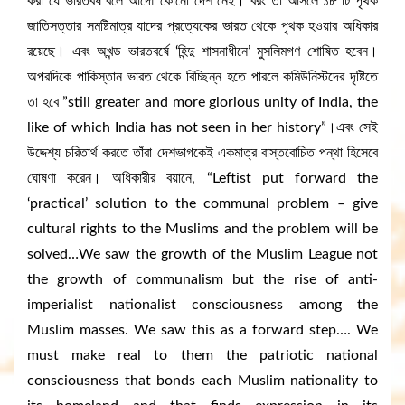
করা যে ভারতবর্ষ বলে আদৌ কোনো দেশ নেই। বরং তা আসলে ১৮ টি পৃথক
জাতিসত্তার সমষ্টিমাত্র যাদের প্রত্যেকের ভারত থেকে পৃথক হওয়ার অধিকার
রয়েছে। এবং অখন্ড ভারতবর্ষে ‘হিন্দু শাসনাধীনে’ মুসলিমগণ শোষিত হবেন।
অপরদিকে পাকিস্তান ভারত থেকে বিচ্ছিন্ন হতে পারলে কমিউনিস্টদের দৃষ্টিতে
তা হবে ”still greater and more glorious unity of India, the
like of which India has not seen in her history”।এবং সেই
উদ্দেশ্য চরিতার্থ করতে তাঁরা দেশভাগকেই একমাত্র বাস্তবোচিত পন্থা হিসেবে
ঘোষণা করেন। অধিকারীর বয়ানে, “Leftist put forward the
‘practical’ solution to the communal problem – give
cultural rights to the Muslims and the problem will be
solved…We saw the growth of the Muslim League not
the growth of communalism but the rise of anti-
imperialist nationalist consciousness among the
Muslim masses. We saw this as a forward step…. We
must make real to them the patriotic national
consciousness that bonds each Muslim nationality to