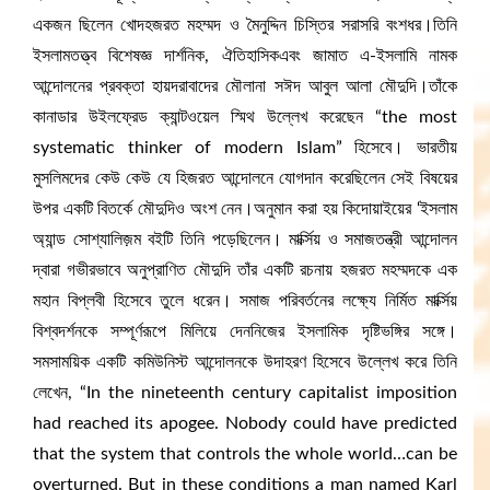
একজন ছিলেন খোদহজরত মহম্মদ ও মৈনুদ্দিন চিস্তির সরাসরি বংশধর।তিনি
ইসলামতত্ত্ব বিশেষজ্ঞ দার্শনিক, ঐতিহাসিকএবং জামাত এ-ইসলামি নামক
আন্দোলনের প্রবক্তা হায়দরাবাদের মৌলানা সঈদ আবুল আলা মৌদুদি।তাঁকে
কানাডার উইলফ্রেড ক্যান্টওয়েল স্মিথ উল্লেখ করেছেন “the most
systematic thinker of modern Islam” হিসেবে। ভারতীয়
মুসলিমদের কেউ কেউ যে হিজরত আন্দোলনে যোগদান করেছিলেন সেই বিষয়ের
উপর একটি বিতর্কে মৌদুদিও অংশ নেন।অনুমান করা হয় কিদোয়াইয়ের ‘ইসলাম
অ্যান্ড সোশ্যালিজ়ম বইটি তিনি পড়েছিলেন। মার্ক্সিয় ও সমাজতন্ত্রী আন্দোলন
দ্বারা গভীরভাবে অনুপ্রাণিত মৌদুদি তাঁর একটি রচনায় হজরত মহম্মদকে এক
মহান বিপ্লবী হিসেবে তুলে ধরেন। সমাজ পরিবর্তনের লক্ষ্যে নির্মিত মার্ক্সিয়
বিশ্বদর্শনকে সম্পূর্ণরূপে মিলিয়ে দেননিজের ইসলামিক দৃষ্টিভঙ্গির সঙ্গে।
সমসাময়িক একটি কমিউনিস্ট আন্দোলনকে উদাহরণ হিসেবে উল্লেখ করে তিনি
লেখেন, “In the nineteenth century capitalist imposition
had reached its apogee. Nobody could have predicted
that the system that controls the whole world…can be
overturned. But in these conditions a man named Karl