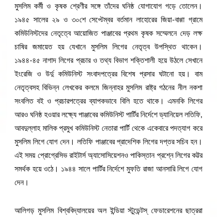
মুসলিম কর্মী ও কৃষক শ্রেণীর সঙ্গে তাঁদের ঘনিষ্ঠ যোগাযোগ গড়ে তোলেন।
১৯৪৫ সালের ২৯ ও ৩০শে সেপ্টেম্বর বর্তমান লাহোরের জিয়া-বাগ্গা গ্রামে
কমিউনিস্টদের নেতৃত্বে আয়োজিত পাঞ্জাবের প্রথম কৃষক সম্মেলনে দেড় লক্ষ
চাষির জমায়েত হয় যেখানে মুসলিম লিগের নেতৃত্ব উপস্থিত থাকেন।
১৯৪৪-৪৫ নাগাদ লিগের প্রচার ও তথ্য বিভাগ শক্তিশালী হয়ে উঠলে সেখানে
ইংরেজি ও উর্দু কমিউনিস্ট সংবাদপত্রের বিশেষ প্রসার ঘটানো হয়। বাম
নেতৃত্বসহ বিভিন্ন লেখকের কলমে জিন্নাহর মুসলিম রাষ্ট্র গঠনের নীল নকশা
সংবলিত বই ও প্রচারপত্রের ব্যাপকভাবে বিলি হতে থাকে। এমনকি লিগের
আরও ঘনিষ্ঠ হওয়ার লক্ষ্যে পাঞ্জাবের কমিউনিস্ট পার্টির নির্দেশে ড্যানিয়েল লতিফি,
আবদুল্লাহ মালিক প্রমুখ কমিউনিস্ট নেতারা পার্টি থেকে একেবারে পদত্যাগ করে
মুসলিম লিগে যোগ দেন। লতিফি পাঞ্জাবের প্রাদেশিক লিগের দপ্তর সচিব হন।
এই সময় প্রোগ্রেসিভ রাইটার্স অ্যাসোসিয়েশনও পাকিস্তান প্রশ্নে লিগের কট্টর
সমর্থক হয়ে ওঠে। ১৯৪৪ সালে পার্টির নির্দেশে মুফতি রাজা আনসারি লিগে যোগ
দেন।
আলিগড় মুসলিম বিশ্ববিদ্যালয়ের অল ইন্ডিয়া স্টুডেন্টস্ ফেডারেশনের ছাত্ররা