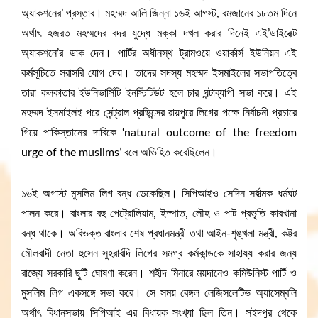
অ্যাকশনের’ প্রস্তাব। মহম্মদ আলি জিন্না ১৬ই আগস্ট, রমজানের ১৮তম দিনে
অর্থাৎ হজরত মহম্মদের বদর যুদ্ধে মক্কা দখল করার দিনেই এই’ডাইরেক্ট
অ্যাকশনে’র ডাক দেন। পার্টির অধীনস্থ ট্রামওয়ে ওয়ার্কার্স ইউনিয়ন এই
কর্মসূচিতে সরাসরি যোগ দেয়। তাদের সদস্য মহম্মদ ইসমাইলের সভাপতিত্বে
তারা কলকাতার ইউনিভার্সিটি ইনস্টিটিউট হলে চার ঘন্টাব্যাপী সভা করে। এই
মহম্মদ ইসমাইলই পরে সেন্ট্রাল প্রভিন্সের রায়পুরে লিগের পক্ষে নির্বাচনী প্রচারে
গিয়ে পাকিস্তানের দাবিকে ‘natural outcome of the freedom
urge of the muslims’ বলে অভিহিত করেছিলেন।
১৬ই অগাস্ট মুসলিম লিগ বন্ধ ডেকেছিল। সিপিআইও সেদিন সর্বাত্মক ধর্মঘট
পালন করে। বাংলার বহু পেট্রোলিয়াম, ইস্পাত, লৌহ ও পাট প্রভৃতি কারখানা
বন্ধ থাকে। অবিভক্ত বাংলার শেষ প্রধানমন্ত্রী তথা আইন-শৃঙ্খলা মন্ত্রী, কট্টর
মৌলবাদী নেতা হুসেন সুহরার্বদি লিগের সমগ্র কর্মকান্ডকে সাহায্য করার জন্য
রাজ্যে সরকারি ছুটি ঘোষণা করেন। শহীদ মিনারে ময়দানেও কমিউনিস্ট পার্টি ও
মুসলিম লিগ একসঙ্গে সভা করে। সে সময় বেঙ্গল লেজিসলেটিভ অ্যাসেম্বলি
অর্থাৎ বিধানসভায় সিপিআই এর বিধায়ক সংখ্যা ছিল তিন। সইদপুর থেকে