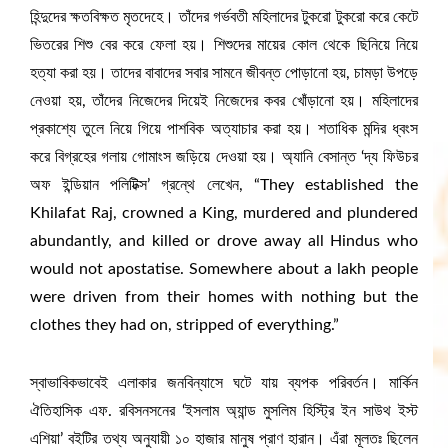
হিন্দুদের ক্ষতবিক্ষত মৃতদেহে। তাঁদের গর্ভবতী মহিলাদের টুকরো টুকরো করে কেটে
ভিতরের শিশু বের করে ফেলা হয়। শিশুদের মায়ের কোল থেকে ছিনিয়ে নিয়ে
হত্যা করা হয়। তাদের বাবাদের সবার সামনে জীবন্ত পোড়ানো হয়, চামড়া উপড়ে
নেওয়া হয়, তাঁদের নিজেদের দিয়েই নিজেদের কবর খোঁড়ানো হয়। মহিলাদের
প্রকাশ্যে তুলে নিয়ে গিয়ে পাশবিক অত্যাচার করা হয়। শতাধিক মন্দির ধ্বংস
করে বিগ্রহের গলায় গোমাংস জড়িয়ে দেওয়া হয়। অ্যানি বেসান্ত ‘দ্য ফিউচর
অফ ইন্ডিয়ান পলিটিক্স’ গ্রন্থে লেখেন, “They established the
Khilafat Raj, crowned a King, murdered and plundered
abundantly, and killed or drove away all Hindus who
would not apostatise. Somewhere about a lakh people
were driven from their homes with nothing but the
clothes they had on, stripped of everything.”
স্বাভাবিকভাবেই এলাকার জনবিন্যাসে ঘটে যায় ব্যপক পরিবর্তন। মার্কিন
ঐতিহাসিক এফ. রবিসনসনের ‘ইসলাম অ্যান্ড মুসলিম হিস্ট্রি ইন সাউথ ইস্ট
এশিয়া’ বইটির তথ্য অনুযায়ী ১০ হাজার মানুষ প্রাণ হারান। এঁরা মূলতঃ ছিলেন