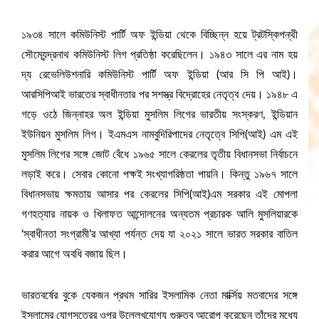
১৯৩৪ সালে কমিউনিস্ট পার্টি অফ ইন্ডিয়া থেকে বিচ্ছিন্ন হয়ে ট্রটস্কিপন্থী
সৌম্যেন্দ্রনাথ কমিউনিস্ট লিগ প্রতিষ্ঠা করেছিলেন। ১৯৪৩ সালে এর নাম হয়
দ্য রেভেলিউশনারি কমিউনিস্ট পার্টি অফ ইন্ডিয়া (আর সি পি আই)।
আরসিপিআই ভারতের স্বাধীনতার পর সশস্ত্র বিদ্রোহের নেতৃত্ব দেয়। ১৯৪৮ এ
গড়ে ওঠে জিন্নাহর অল ইন্ডিয়া মুসলিম লিগের ভারতীয় সংস্করণ, ইন্ডিয়ান
ইউনিয়ন মুসলিম লিগ। ইএমএস নামবুদিরিপাদের নেতৃত্বে সিপি(আই) এম এই
মুসলিম লিগের সঙ্গে জোট বেঁধে ১৯৬৫ সালে কেরলের তৃতীয় বিধানসভা নির্বাচনে
লড়াই করে। সেবার কোনো পক্ষই সংখ্যাগরিষ্ঠতা পায়নি। কিন্তু ১৯৬৭ সালে
বিধানসভায় ক্ষমতায় আসার পর কেরলের সিপি(আই)এম সরকার এই মোপলা
গণহত্যার নায়ক ও খিলাফত আন্দোলনের অন্যতম প্রচারক আলি মুসলিয়ারকে
‘স্বাধীনতা সংগ্রামী’র আখ্যা পর্যন্ত দেয় যা ২০২১ সালে ভারত সরকার বাতিল
করার আগে অবধি বজায় ছিল।
ভারতবর্ষের বুকে যেকজন প্রথম সারির ইসলামিক নেতা মার্ক্সিয় মতবাদের সঙ্গে
ইসলামের যোগসূত্রের ওপর উল্লেখযোগ্য গুরুত্ব আরোপ করেছেন তাঁদের মধ্যে