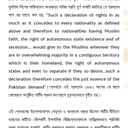
মুসলিম লিগের পাকিস্তান সংক্রান্ত দাবির প্রতি পূর্ণ সম্মতি জানিয়ে যে প্রস্তাব
পাশ হয় তাতে বলা হয়, “Such a declaration of rights in as
much as it concedes to every nationality as defined
above and therefore to nationalities having Muslim
faith, the right of autonomous state existence and of
secession… would give to the Muslims wherever they
are in overwhelming majority in a contiguous territory
which is their homeland, the right of autonomous
states and even to separate if they so desire…such a
declaration therefore concedes the just essence of the
Pakistan demand”।প্লেনামে এই প্রস্তাব ১৯৪৩ সালের মে মাসে
বোম্বেতে অনুষ্ঠিত পার্টির প্রথম কংগ্রেসে চূড়ান্তভাবে গৃহীত হয়।
এই প্লেনামের উল্লেখযোগ্য নেতৃত্ব ও অন্যতম বক্তা ছিলেন পার্টির নীতিতে
ভারতের মাটিতে মৌলবাদী ইসলামিক বিচ্ছিন্নতাবাদকে তাত্ত্বিকভাবে প্রতিষ্ঠা
করার অন্যতম স্হপতি, পার্টির প্রাক্তন সাধারণ সম্পাদক ও পরবর্তীকালে পার্টির