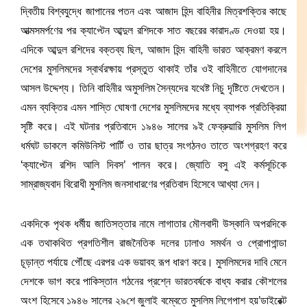
দ্বিতীয় বিশ্বযুদ্ধে জাপানের পতন এবং আজাদ হিন্দ বাহিনীর মিত্রশক্তির কাছে
আত্মসমর্পণের পর ক্যাপ্টেন আব্দুল রশিদকে সাত বছরের কারাদণ্ড দেওয়া হয়।
এদিকে আব্দুল রশিদের বক্তব্য ছিল, আজাদ হিন্দ বাহিনী ভারত আক্রমণ করলে
দেশের মুসলিমদের স্বার্থরক্ষায় প্রস্তুত থাকাই তাঁর ওই বাহিনীতে যোগদানের
আসল উদ্দেশ্য। তিনি বাহিনীর অমুসলিম সৈন্যদের যথেষ্ট নিচু দৃষ্টিতে দেখতেন।
এমন ব্যক্তির এমন শাস্তি ঘোষণা দেশের মুসলিমদের মধ্যে ব্যাপক প্রতিক্রিয়া
সৃষ্টি করে। এই ঘটনার প্রতিবাদে ১৯৪৬ সালের ৯ই ফেব্রুয়ারি মুসলিম লিগ
ধর্মঘট ডাকলে কমিউনিস্ট পার্টি ও তার ছাত্র সংগঠনও তাতে অংশগ্রহণ করে
‘ক্যাপ্টেন রশিদ আলি দিবস’ পালন করে। জ্যোতি বসু এই কর্মসূচিকে
সাম্রাজ্যবাদ বিরোধী মুসলিম জনসাধারণের প্রতিবাদ হিসেবে আখ্যা দেন।
একদিকে পৃথক ধর্মীয় জাতিসত্তার নামে লাগাতার মৌলবাদী উস্কানি অপরদিকে
এক তথাকথিত প্রগতিশীল রাজনৈতিক দলের ঢালাও সমর্থন ও প্রোপাগান্ডা
চূড়ান্ত পর্যায়ে পৌঁছে এরপর এক ভয়াবহ রূপ ধারণ করে। মুসলিমদের দাবি মেনে
দেশকে ভাগ করে পাকিস্তান গঠনের প্রশ্নে ভারতবর্ষকে বাধ্য করার কৌশলের
অংশ হিসেবে ১৯৪৬ সালের ২৯শে জুলাই বম্বেতে মুসলিম লিগেপাশ হয়’ডাইরেক্ট