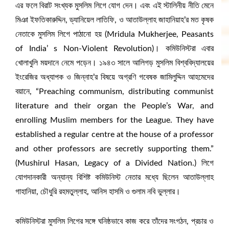
এর ফলে বিরাট সংখ্যক মুসলিম লিগে যোগ দেন। এবং এই স্টালিনীয় নীতি মেনে
মিঞা ইফতিকারুদ্দিন, ড্যানিয়েল লাতিফি, ও আতাউল্লাহ জাহানিয়াহ’র মত কৃষক
নেতাকে মুসলিম লিগে পাঠানো হয় (Mridula Mukherjee, Peasants
of India’ s Non-Violent Revolution)। কমিউনিস্টরা এবার
খোলাখুলি ময়দানে নেমে পড়েন। ১৯৪৩ সালে আলিগড় মুসলিম বিশ্ববিদ্যালয়ের
ইংরেজির অধ্যাপক ও জিন্নাহ’র বিষয়ে অগ্রণি গবেষক জামিলুদ্দিন আহমেদের
বয়ানে, “Preaching communism, distributing communist
literature and their organ the People’s War, and
enrolling Muslim members for the League. They have
established a regular centre at the house of a professor
and other professors are secretly supporting them.”
(Mushirul Hasan, Legacy of a Divided Nation.) লিগে
যোগদানকারী অন্যান্য বিশিষ্ট কমিউনিস্ট নেতার মধ্যে ছিলেন আতাউল্লাহ
গাহানিয়া, চৌধুরি রহমতুল্লাহ, আনিস হাসমি ও গুলাম নবি ভুল্লার।
কমিউনিস্টরা মুসলিম লিগের সঙ্গে ঘনিষ্ঠভাবে কাজ করে তাঁদের সংগঠন, প্রচার ও