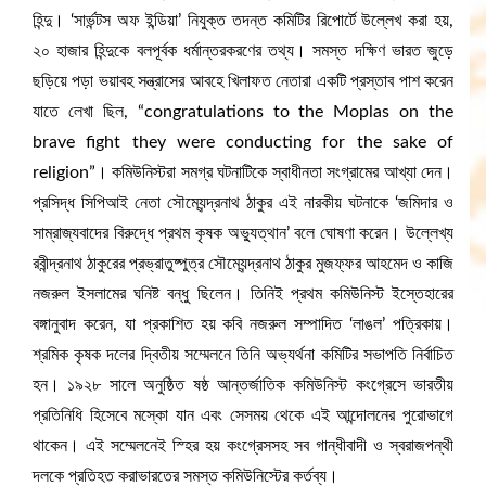
হিন্দু। ‘সার্ভন্টস অফ ইন্ডিয়া’ নিযুক্ত তদন্ত কমিটির রিপোর্টে উল্লেখ করা হয়,
২০ হাজার হিন্দুকে বলপূর্বক ধর্মান্তরকরণের তথ্য। সমস্ত দক্ষিণ ভারত জুড়ে
ছড়িয়ে পড়া ভয়াবহ সন্ত্রাসের আবহে খিলাফত নেতারা একটি প্রস্তাব পাশ করেন
যাতে লেখা ছিল, “congratulations to the Moplas on the
brave fight they were conducting for the sake of
religion”। কমিউনিস্টরা সমগ্র ঘটনাটিকে স্বাধীনতা সংগ্রামের আখ্যা দেন।
প্রসিদ্ধ সিপিআই নেতা সৌম্যেন্দ্রনাথ ঠাকুর এই নারকীয় ঘটনাকে ‘জমিদার ও
সাম্রাজ্যবাদের বিরুদ্ধে প্রথম কৃষক অভ্যুত্থান’ বলে ঘোষণা করেন। উল্লেখ্য
রবীন্দ্রনাথ ঠাকুরের প্রভ্রাতুষ্পুত্র সৌম্যেন্দ্রনাথ ঠাকুর মুজফ্ফর আহমেদ ও কাজি
নজরুল ইসলামের ঘনিষ্ট বন্ধু ছিলেন। তিনিই প্রথম কমিউনিস্ট ইস্তেহারের
বঙ্গানুবাদ করেন, যা প্রকাশিত হয় কবি নজরুল সম্পাদিত ‘লাঙল’ পত্রিকায়।
শ্রমিক কৃষক দলের দ্বিতীয় সম্মেলনে তিনি অভ্যর্থনা কমিটির সভাপতি নির্বাচিত
হন। ১৯২৮ সালে অনুষ্ঠিত ষষ্ঠ আন্তর্জাতিক কমিউনিস্ট কংগ্রেসে ভারতীয়
প্রতিনিধি হিসেবে মস্কো যান এবং সেসময় থেকে এই আন্দোলনের পুরোভাগে
থাকেন। এই সম্মেলনেই স্হির হয় কংগ্রেসসহ সব গান্ধীবাদী ও স্বরাজপন্থী
দলকে প্রতিহত করাভারতের সমস্ত কমিউনিস্টের কর্তব্য।