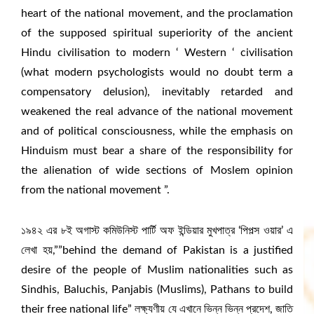
heart of the national movement, and the proclamation
of the supposed spiritual superiority of the ancient
Hindu civilisation to modern ‘ Western ‘ civilisation
(what modern psychologists would no doubt term a
compensatory delusion), inevitably retarded and
weakened the real advance of the national movement
and of political consciousness, while the emphasis on
Hinduism must bear a share of the responsibility for
the alienation of wide sections of Moslem opinion
from the national movement ”.
১৯৪২ এর ৮ই অগাস্ট কমিউনিস্ট পার্টি অফ ইন্ডিয়ার মুখপাত্র ‘পিপল্স ওয়ার’ এ
লেখা হয়,””behind the demand of Pakistan is a justified
desire of the people of Muslim nationalities such as
Sindhis, Baluchis, Panjabis (Muslims), Pathans to build
their free national life” লক্ষ্যণীয় যে এখানে ভিন্ন ভিন্ন প্রদেশ, জাতি