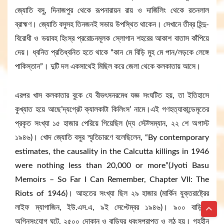
জ্যোতি বসু, দিনাজপুর থেকে রূপনারায়ন রায় ও দার্জিলিং থেকে রতনলাল
ব্রাহ্মণ। জ্যোতি বসুসহ তিনজনই সভায় উপস্থিত থাকেন। সেখানে তীব্র হিন্দু-
বিরোধী ও ভয়াবহ হিংস্র প্ররোচনমূলক স্লোগান শহরের আকাশ বাতাস কাঁপিয়ে
দেয়। ধ্বনিত প্রতিধ্বনিত হতে থাকে “কান মে বিড়ি মুহ মে পান/লড়কে লেঙ্গে
পাকিস্তান”। দুটি দল একসাথেই মিছিল করে জেলা থেকে কলকাতায় আসে।
এরপর খাস কলকাতার বুকে যে বীভৎসনরমেধ যজ্ঞ সংঘটিত হয়, তা ইতিহাসে
কুখ্যাত হয়ে আছে’দ্যগ্রেট ক্যালকাটা কিলিংস’ নামে।এই গণহত্যাকান্ডেমৃতের
প্রকৃত সংখ্যা ১৫ হাজার পেরিয়ে গিয়েছিল (দ্য স্টেট্সম্যান, ২২ শে অগাস্ট
১৯৪৬)। খোদ জ্যোতি বসুর স্মৃতিচারণে বলেছিলেন, “By contemporary
estimates, the causality in the Calcutta killings in 1946
were nothing less than 20,000 or more”(Jyoti Basu
Memoirs – So Far I Can Remember, Chapter VII: The
Riots of 1946)। আহতের সংখ্যা ছিল ২৯ হাজার (মার্কিন যুক্তরাষ্ট্রের
লাইফ ম্যাগাজিন, ইউ.এস.এ, ৯ই সেপ্টেম্বর ১৯৪৬)। ৯০০ বাড়িতে
অগ্নিসংযোগ ঘটে, ২৫০০ দোকান ও বাড়িঘর ধ্বংসপ্রাপ্ত ও লুঠ হয়। গৃহহীন