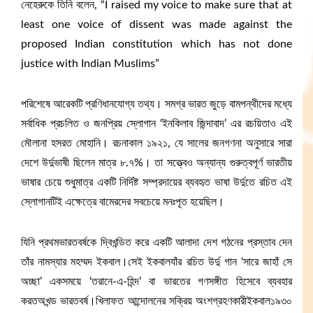
নেহেরুকে তিনি বলেন, “I raised my voice to make sure that at
least one voice of dissent was made against the
proposed Indian constitution which has not done
justice with Indian Muslims”
পরিশেষে আরেকটি প্রণিধানযোগ্য তথ্য। সমগ্র ভারত জুড়ে বামপন্থীদের মধ্যে
সর্বাধিক প্রচলিত ও জনপ্রিয় স্লোগান ‘ইনকিলাব জিন্দাবাদ’ এর রচয়িতাও এই
মৌলানা হসরত মোহানি। রচনাকাল ১৯২১, যে সালের জনগণনা অনুসারে সারা
দেশে উর্দুভাষী ছিলেন মাত্র ৮.৭%। তা সত্ত্বেও অন্যান্য গুরুত্বপূর্ণ ভারতীয়
ভাষার চেয়ে শুধুমাত্র একটি নির্দিষ্ট সম্প্রদায়ের ব্যবহৃত ভাষা উর্দুতে রচিত এই
স্লোগানটিই এক্ষেত্রে বামেরদের সবচেয়ে মনঃপূত হয়েছিল।
যিনি প্রথমভারতবর্ষকে দ্বিখন্ডিত করে একটি আলাদা দেশ গঠনের প্রস্তাব দেন
তাঁর নামস্যার মহম্মদ ইকবাল।সেই ইকবালযাঁর রচিত উর্দু গান ‘সারে জাহাঁ সে
অচ্ছা’ একসময়ে ‘তরানে-এ-হিন্দ’ বা ভারতের গণসঙ্গীত হিসেবে ব্যবহার
করতঅখন্ড ভারতবর্ষ।খিলাফত আন্দোলনের সক্রিয় অংশগ্রহণকারীইকবাল১৯৩০