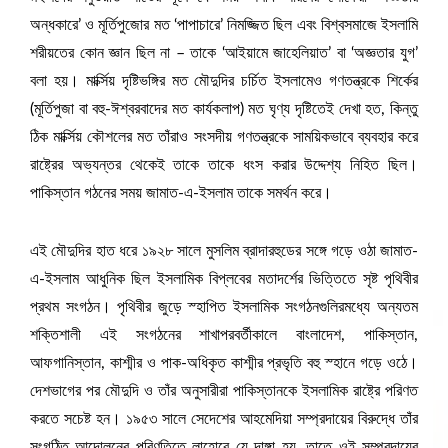
অন্ধকারে’ ও মূর্তিপুজোর মত ‘পাপাচারে’ নিমজ্জিত ছিল এবং বিশ্বসমাজে ইসলামি
শরীয়তের কোন জ্ঞান ছিল না – তাকে ‘আইয়ামে জাহেলিয়াত’ বা ‘অজ্ঞতার যুগ’
বলা হয়। মার্ক্সিয় দৃষ্টিভঙ্গির মত মৌদুদির চর্চিত ইসলামেও গণতন্ত্রকে শির্কের
(মূর্তিপুজা বা বহু-ঈশ্বরবাদের মত কার্যকলাপ) মত ঘৃণ্য দৃষ্টিতেই দেখা হত, কিন্তু
ঠিক মার্ক্সিয় কৌশলের মত তাঁরাও সংসদীয় গণতন্ত্রকে সাময়িকভাবে ব্যবহার করে
রাষ্ট্রের অভ্যন্তর থেকেই তাকে তাকে ধংস করার উদ্দেশ্য নিহিত ছিল।
পাকিস্তান গঠনের সময় জামাত-এ-ইসলাম তাকে সমর্থন করে।
এই মৌদুদির হাত ধরে ১৯২৮ সালে মুসলিম ব্রাদারহুডের সঙ্গে গড়ে ওঠা জামাত-
এ-ইসলাম আধুনিক ছিল ইসলামিক বিপ্লবের মতাদর্শের ভিত্তিতে সৃষ্ট পৃথিবীর
প্রথম সংগঠন। পৃথিবীর জুড়ে স্হাপিত ইসলামিক সংগঠনগুলিরমধ্যে অন্যতম
শক্তিশালী এই সংগঠনের শাখাপরবর্তীকালে বাংলাদেশ, পাকিস্তান,
আফগানিস্তান, কাশ্মীর ও পাক-অধিকৃত কাশ্মীর প্রভৃতি বহু স্হানে গড়ে ওঠে।
দেশভাগের পর মৌদুদি ও তাঁর অনুসারীরা পাকিস্তানকে ইসলামিক রাষ্ট্রে পরিণত
করতে সচেষ্ট হন। ১৯৫৩ সালে সেদেশের আহমেদিয়া সম্প্রদায়ের বিরুদ্ধে তাঁর
সংগঠিত আন্দোলনের পরিণতিতে লাহোরে যে দাঙ্গা হয়, তাতে ওই সম্প্রদায়ের