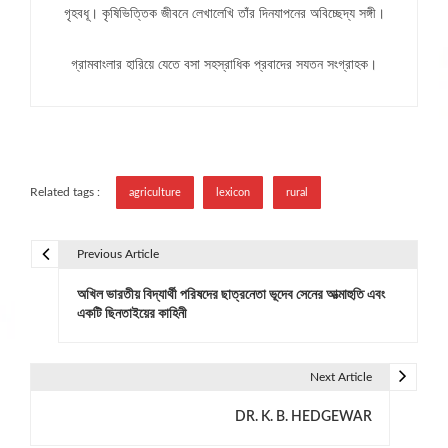
গৃহবধূ। কৃষিভিত্তিক জীবনে লেখালেখি তাঁর দিনযাপনের অবিচ্ছেদ্য সঙ্গী।
গ্রামবাংলার হারিয়ে যেতে বসা সহস্রাধিক প্রবাদের সযতন সংগ্রাহক।
Related tags :
agriculture
lexicon
rural
Previous Article
P
অখিল ভারতীয় বিদ্যার্থী পরিষদের ছাত্রনেতা ভূদেব সেনের আত্মাহুতি এবং
o
একটি ছিনতাইয়ের কাহিনী
s
t
Next Article
n
DR. K. B. HEDGEWAR