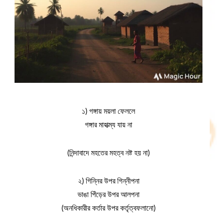
১) গঙ্গায় ময়লা ফেললে
গঙ্গার মাহাত্ম্য যায় না
(নিন্দাবাদে মহতের মহত্ব নষ্ট হয় না)
২) গিন্নির উপর গিন্নীপনা
ভাঙা পিঁড়ের উপর আলপনা
(অনধিকারীর কর্তার উপর কর্তৃত্বফলানো)