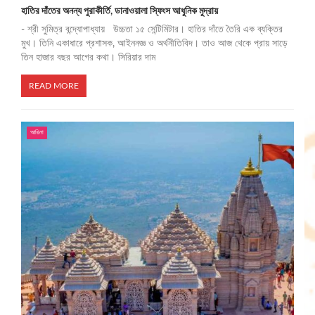
হাতির দাঁতের অনন্য পুরাকীর্তি, ডানাওয়ালা স্ফিংস আধুনিক মুদ্রায়
- শ্রী সুমিত্র বন্দ্যোপাধ্যায় উচ্চতা ১৫ সেন্টিমিটার। হাতির দাঁতে তৈরি এক ব্যক্তির
মুখ। তিনি একাধারে প্রশাসক, আইননজ্ঞ ও অর্থনীতিবিদ। তাও আজ থেকে প্রায় সাড়ে
তিন হাজার বছর আগের কথা। সিরিয়ার দাম
READ MORE
আঙিনা