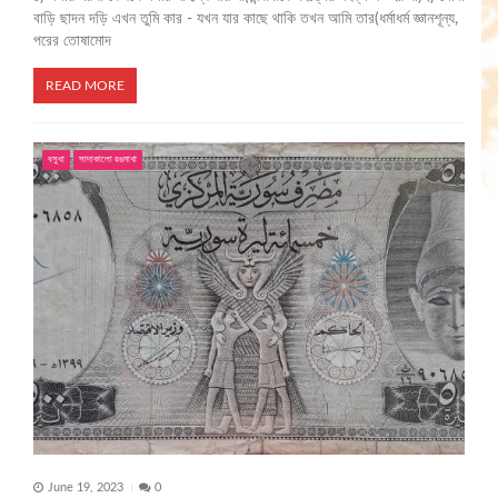
বাড়ি ছাদন দড়ি এখন তুমি কার - যখন যার কাছে থাকি তখন আমি তার(ধর্মাধর্ম জ্ঞানশূন্য,
পরের তোষামোদ
READ MORE
বসুধা
সাদাকালো রঙমাখা
June 19, 2023
0