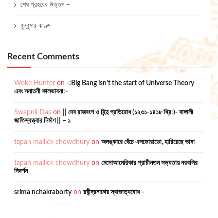
শেষ প্রহরের উত্তম –
ধুন্ধুমার কাণ্ড
Recent Comments
Woke Hunter
on
-:Big Bang isn’t the start of Universe Theory
এবং সনাতনী কালভাবনা:-
Swapnil Das
on
|| দেব রাজবংশ ও হিন্দু প্রতিরোধ (১২৩১-১৪১৮ খ্রি:)- বাঙ্গালী
জাতিস্বত্ত্বার নির্মাণ || – ১
tapan mallick chowdhury
on
অলঙ্কারে বেঁচে এলডোরাডো, হারিয়েছে ভাষা
tapan mallick chowdhury
on
মেসোআমেরিকার প্রাচীনতম সভ্যতায় নরবলির
নিদর্শন
srima nchakraborty
on
রবীন্দ্রনাথের স্বাজাত্যবোধ –