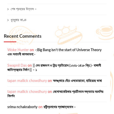
শেষ প্রহরের উত্তম –
ধুন্ধুমার কাণ্ড
Recent Comments
Woke Hunter
on
-:Big Bang isn’t the start of Universe Theory
এবং সনাতনী কালভাবনা:-
Swapnil Das
on
|| দেব রাজবংশ ও হিন্দু প্রতিরোধ (১২৩১-১৪১৮ খ্রি:)- বাঙ্গালী
জাতিস্বত্ত্বার নির্মাণ || – ১
tapan mallick chowdhury
on
অলঙ্কারে বেঁচে এলডোরাডো, হারিয়েছে ভাষা
tapan mallick chowdhury
on
মেসোআমেরিকার প্রাচীনতম সভ্যতায় নরবলির
নিদর্শন
srima nchakraborty
on
রবীন্দ্রনাথের স্বাজাত্যবোধ –