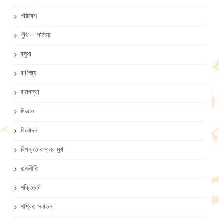
পরিবেশ
পুঁথি – পরিচয়
বসুধা
বাণিজ্য
বামপন্থা
বিজ্ঞান
বিনোদন
বিপন্নতার মানব মুখ
রাজনীতি
শক্তিচর্চা
শাশ্বত সনাতন