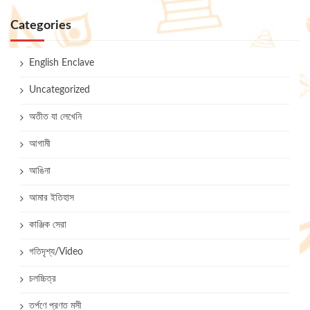
Categories
English Enclave
Uncategorized
অতীত যা লেখেনি
আগামী
আঙিনা
আমার ইতিহাস
কাঞ্জিক সেরা
গতিদৃশ্য/Video
চলচ্চিত্র
তর্পণে প্রণত মসী