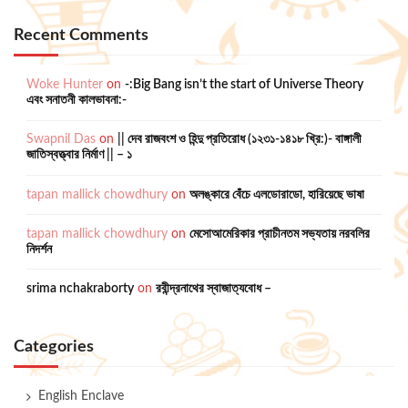
Recent Comments
Woke Hunter
on
-:Big Bang isn’t the start of Universe Theory
এবং সনাতনী কালভাবনা:-
Swapnil Das
on
|| দেব রাজবংশ ও হিন্দু প্রতিরোধ (১২৩১-১৪১৮ খ্রি:)- বাঙ্গালী
জাতিস্বত্ত্বার নির্মাণ || – ১
tapan mallick chowdhury
on
অলঙ্কারে বেঁচে এলডোরাডো, হারিয়েছে ভাষা
tapan mallick chowdhury
on
মেসোআমেরিকার প্রাচীনতম সভ্যতায় নরবলির
নিদর্শন
srima nchakraborty
on
রবীন্দ্রনাথের স্বাজাত্যবোধ –
Categories
English Enclave