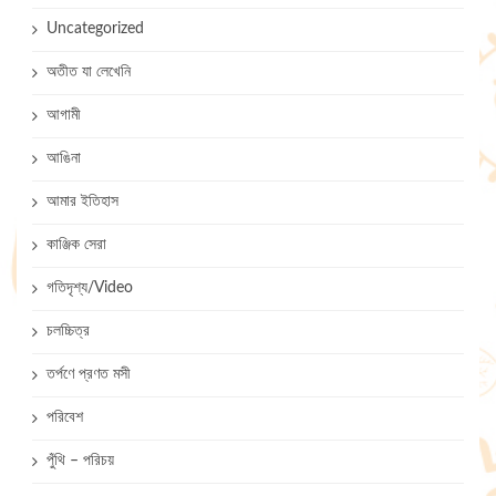
Uncategorized
অতীত যা লেখেনি
আগামী
আঙিনা
আমার ইতিহাস
কাঞ্জিক সেরা
গতিদৃশ্য/Video
চলচ্চিত্র
তর্পণে প্রণত মসী
পরিবেশ
পুঁথি – পরিচয়