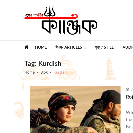
Skip
Skip
to
to
navigation
content
কাঞ্জিক
বঙ্গের শতানীক
HOME
লিখন/ ARTICLES
দৃশ্য / STILL
AUDI
Tag:
Kurdish
Home
Blog
Kurdish
J
Ro
Whe
the
Bo