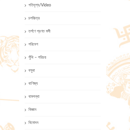
গতিদৃশ্য/Video
চলচ্চিত্র
তর্পণে প্রণত মসী
পরিবেশ
পুঁথি – পরিচয়
বসুধা
বাণিজ্য
বামপন্থা
বিজ্ঞান
বিনোদন