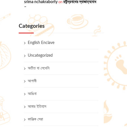
srima nchakraborty
on
রবীন্দ্রনাথের স্বাজাত্যবোধ
–
Categories
English Enclave
Uncategorized
অতীত যা লেখেনি
আগামী
আঙিনা
আমার ইতিহাস
কাঞ্জিক সেরা