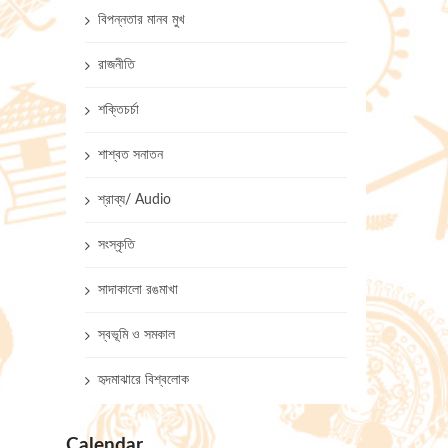
বিপন্নতার মানব মুখ
রাজনীতি
শক্তিচর্চা
শাশ্বত সনাতন
শ্রাব্য/ Audio
সংস্কৃতি
সাদাকালো রঙমাখা
স্বভূমি ও সমকাল
হৃদমাঝারে বিশ্বলোক
Calendar