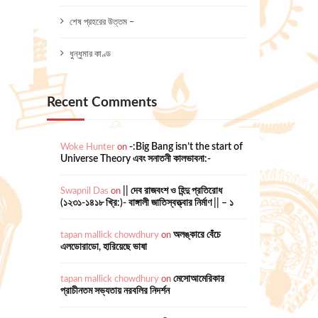
শেষ প্রহরের উত্তম –
ধুন্ধুমার কাণ্ড
Recent Comments
Woke Hunter
on
-:Big Bang isn’t the start of
Universe Theory এবং সনাতনী কালভাবনা:-
Swapnil Das
on
|| দেব রাজবংশ ও হিন্দু প্রতিরোধ
(১২৩১-১৪১৮ খ্রি:)- বাঙ্গালী জাতিস্বত্ত্বার নির্মাণ || – ১
tapan mallick chowdhury
on
অলঙ্কারে বেঁচে
এলডোরাডো, হারিয়েছে ভাষা
tapan mallick chowdhury
on
মেসোআমেরিকার
প্রাচীনতম সভ্যতায় নরবলির নিদর্শন