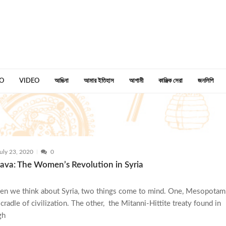
O
VIDEO
আঙিনা
আমার ইতিহাস
আগামী
কাঞ্জিক সেরা
জনলিপি
uly 23, 2020
0
java: The Women’s Revolution in Syria
n we think about Syria, two things come to mind. One, Mesopotami
 cradle of civilization. The other, the Mitanni-Hittite treaty found in
gh