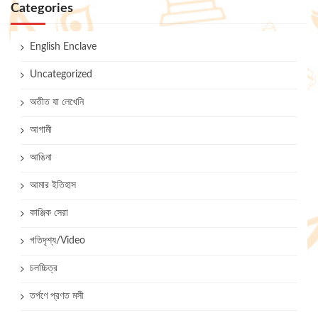
Categories
English Enclave
Uncategorized
অতীত যা লেখেনি
আগামী
আঙিনা
আমার ইতিহাস
কাঞ্জিক সেরা
গতিদৃশ্য/Video
চলচ্চিত্র
তর্পণে প্রণত মসী