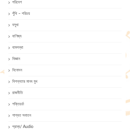
পরিবেশ
পুঁথি – পরিচয়
বসুধা
বাণিজ্য
বামপন্থা
বিজ্ঞান
বিনোদন
বিপন্নতার মানব মুখ
রাজনীতি
শক্তিচর্চা
শাশ্বত সনাতন
শ্রাব্য/ Audio