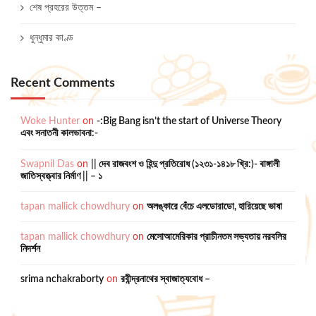
শেষ প্রহরের উত্তম –
ধুন্ধুমার কাণ্ড
Recent Comments
Woke Hunter
on
-:Big Bang isn’t the start of Universe Theory
এবং সনাতনী কালভাবনা:-
Swapnil Das
on
|| দেব রাজবংশ ও হিন্দু প্রতিরোধ (১২৩১-১৪১৮ খ্রি:)- বাঙ্গালী
জাতিস্বত্ত্বার নির্মাণ || – ১
tapan mallick chowdhury
on
অলঙ্কারে বেঁচে এলডোরাডো, হারিয়েছে ভাষা
tapan mallick chowdhury
on
মেসোআমেরিকার প্রাচীনতম সভ্যতায় নরবলির
নিদর্শন
srima nchakraborty
on
রবীন্দ্রনাথের স্বাজাত্যবোধ –