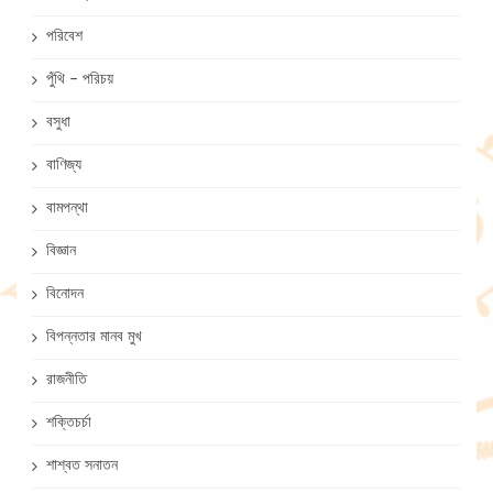
পরিবেশ
পুঁথি – পরিচয়
বসুধা
বাণিজ্য
বামপন্থা
বিজ্ঞান
বিনোদন
বিপন্নতার মানব মুখ
রাজনীতি
শক্তিচর্চা
শাশ্বত সনাতন