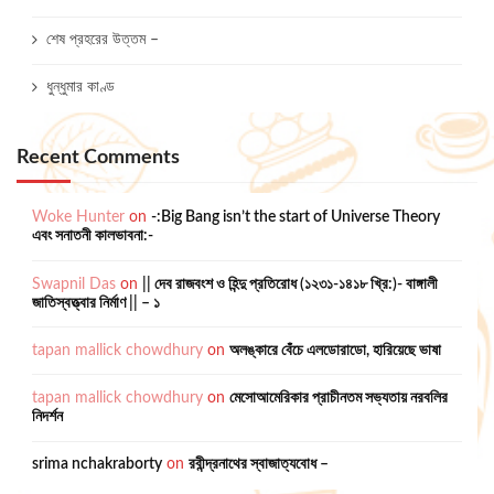
শেষ প্রহরের উত্তম –
ধুন্ধুমার কাণ্ড
Recent Comments
Woke Hunter
on
-:Big Bang isn’t the start of Universe Theory
এবং সনাতনী কালভাবনা:-
Swapnil Das
on
|| দেব রাজবংশ ও হিন্দু প্রতিরোধ (১২৩১-১৪১৮ খ্রি:)- বাঙ্গালী
জাতিস্বত্ত্বার নির্মাণ || – ১
tapan mallick chowdhury
on
অলঙ্কারে বেঁচে এলডোরাডো, হারিয়েছে ভাষা
tapan mallick chowdhury
on
মেসোআমেরিকার প্রাচীনতম সভ্যতায় নরবলির
নিদর্শন
srima nchakraborty
on
রবীন্দ্রনাথের স্বাজাত্যবোধ –