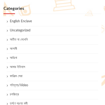
Categories
English Enclave
Uncategorized
অতীত যা লেখেনি
আগামী
আঙিনা
আমার ইতিহাস
কাঞ্জিক সেরা
গতিদৃশ্য/Video
চলচ্চিত্র
তর্পণে প্রণত মসী