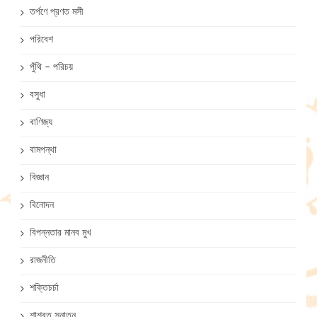
তর্পণে প্রণত মসী
পরিবেশ
পুঁথি – পরিচয়
বসুধা
বাণিজ্য
বামপন্থা
বিজ্ঞান
বিনোদন
বিপন্নতার মানব মুখ
রাজনীতি
শক্তিচর্চা
শাশ্বত সনাতন