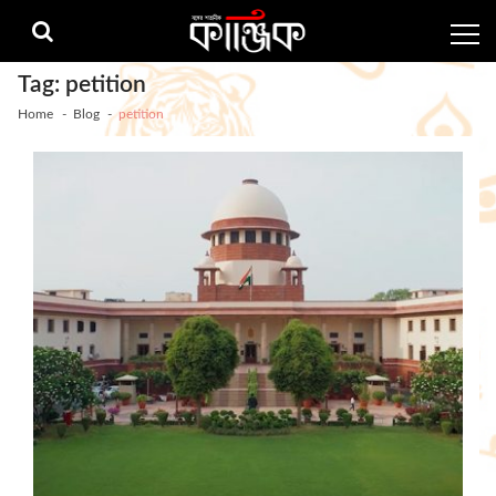
Skip
Skip
to
to
navigation
content
Tag:
petition
Home
Blog
petition