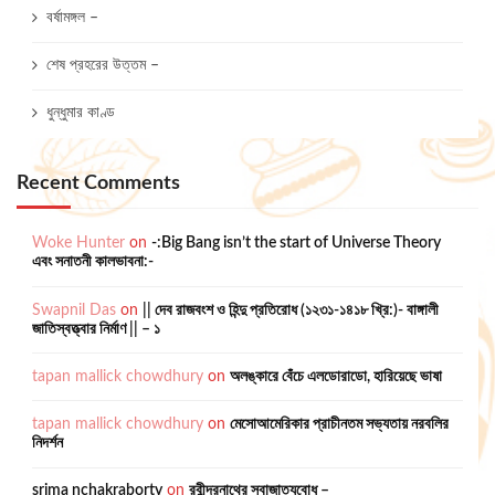
বর্ষামঙ্গল –
শেষ প্রহরের উত্তম –
ধুন্ধুমার কাণ্ড
Recent Comments
Woke Hunter
on
-:Big Bang isn’t the start of Universe Theory
এবং সনাতনী কালভাবনা:-
Swapnil Das
on
|| দেব রাজবংশ ও হিন্দু প্রতিরোধ (১২৩১-১৪১৮ খ্রি:)- বাঙ্গালী
জাতিস্বত্ত্বার নির্মাণ || – ১
tapan mallick chowdhury
on
অলঙ্কারে বেঁচে এলডোরাডো, হারিয়েছে ভাষা
tapan mallick chowdhury
on
মেসোআমেরিকার প্রাচীনতম সভ্যতায় নরবলির
নিদর্শন
srima nchakraborty
on
রবীন্দ্রনাথের স্বাজাত্যবোধ –