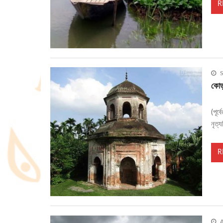
R
S
কোড়
(পূর
নৃত্
R
A