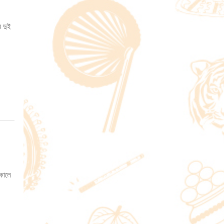
ে দুই
 কোলে