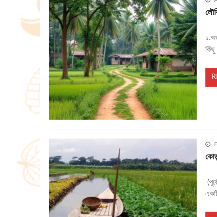
A
লৌকি
১.অজ
কিঁছ
R
F
কোড়
(পূর
একটি