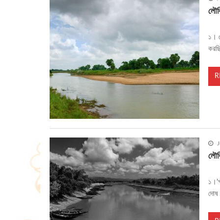
লৌকি
১। খ
করছি
R
J
লৌকি
১।'প
দোষ 