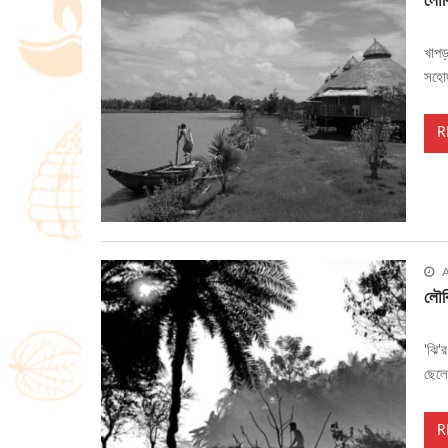
লৌকি
খাপড
সহোদ
R
A
লৌকি
'ঝি'
ছেলে
R