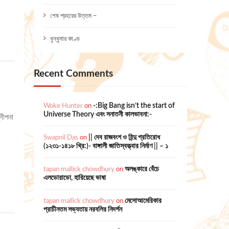
শেষ প্রহরের উত্তম –
ধুন্ধুমার কাণ্ড
Recent Comments
Woke Hunter
on
-:Big Bang isn’t the start of
Universe Theory এবং সনাতনী কালভাবনা:-
্নীপনা
Swapnil Das
on
|| দেব রাজবংশ ও হিন্দু প্রতিরোধ
(১২৩১-১৪১৮ খ্রি:)- বাঙ্গালী জাতিস্বত্ত্বার নির্মাণ || – ১
tapan mallick chowdhury
on
অলঙ্কারে বেঁচে
এলডোরাডো, হারিয়েছে ভাষা
tapan mallick chowdhury
on
মেসোআমেরিকার
প্রাচীনতম সভ্যতায় নরবলির নিদর্শন