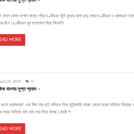
ক বাংলার লুপ্ত প্রবাদ –
়া যেমন তেমন কপাল মাত্র গোঁড়া চণ্ডীচরণ ঘুঁটে কুড়ায় রামা চড়ে ঘোড়া চণ্ডীচরণ ও রামাচরণ নাম
র ছিল।চণ্ডীচরণ খুব মনোযোগ দিয়ে বিদ্যাশি
EAD MORE
pril 29, 2024
0
ক বাংলার লুপ্ত প্রবাদ –
র ছেলে হারামখোর' এক দিদা তার দুই নাতিকে নিয়ে কুটুমবাড়ি যাচ্ছে মেয়ের ঘরের নাতিকে নিয়েছে
র ঘরের নাতিকে হাত ধরে ধরে নিয়ে যাচ্ছে।মেঠো প
EAD MORE