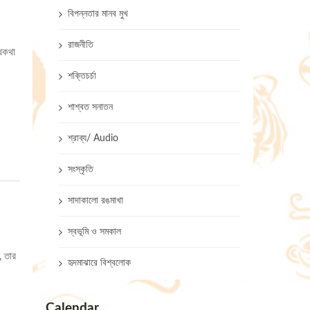
বিপন্নতার মানব মুখ
রাজনীতি
কথকথা
শক্তিচর্চা
শাশ্বত সনাতন
শ্রাব্য/ Audio
সংস্কৃতি
সাদাকালো রঙমাখা
স্বভূমি ও সমকাল
, তার
হৃদমাঝারে বিশ্বলোক
Calendar