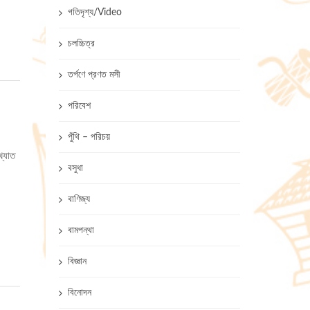
গতিদৃশ্য/Video
চলচ্চিত্র
তর্পণে প্রণত মসী
পরিবেশ
পুঁথি – পরিচয়
খ্যাত
বসুধা
বাণিজ্য
বামপন্থা
বিজ্ঞান
বিনোদন