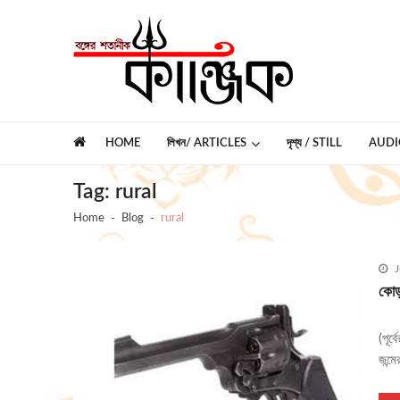
Skip
Skip
to
to
navigation
content
কাঞ্জিক
বঙ্গের শতানীক
HOME
লিখন/ ARTICLES
দৃশ্য / STILL
AUDI
Tag:
rural
Home
Blog
rural
J
কোড়
(পূর্
জন্ম