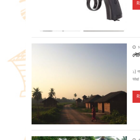
R
M
লৌকি
১) গ
ভাঙা
R