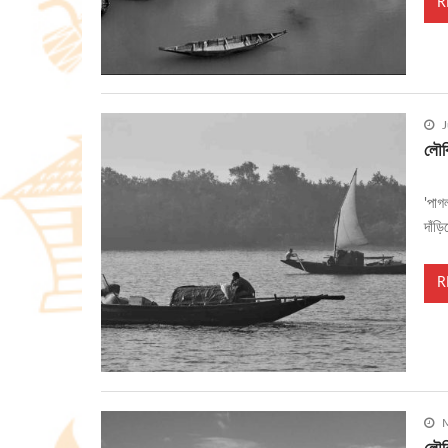
R
J
লৌকি
'পাগ
দাঁড
R
M