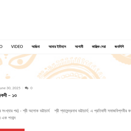
O
VIDEO
আঙিনা
আমার ইতিহাস
আগামী
কাঞ্জিক সেরা
জনলিপি
une 30, 2025
0
কদী – ১৩
বের সংখ্যার পর) - শ্রী অলোক ভট্টাচার্য শ্রী শ্যামেন্দ্রনাথ ভট্টাচার্য: এ প্রতিবাদী সমাজবিপ্লবীর
ের এক শতাব্দ