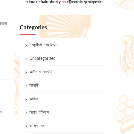
srima nchakraborty
on
রবীন্দ্রনাথের স্বাজাত্যবোধ
–
 সহজে
Categories
English Enclave
Uncategorized
অতীত যা লেখেনি
আগামী
আঙিনা
আমার ইতিহাস
াম
কাঞ্জিক সেরা