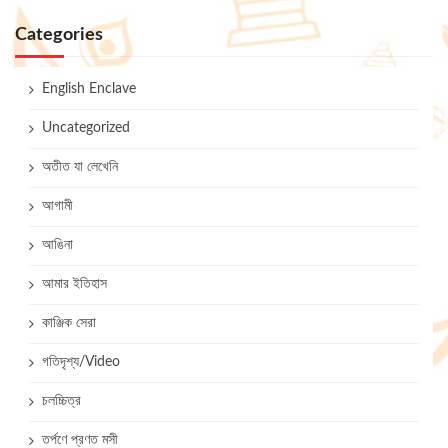
Categories
English Enclave
Uncategorized
অতীত যা লেখেনি
আগামী
আঙিনা
আমার ইতিহাস
কাঞ্জিক সেরা
গতিদৃশ্য/Video
চলচ্চিত্র
তর্পণে প্রণত মসী