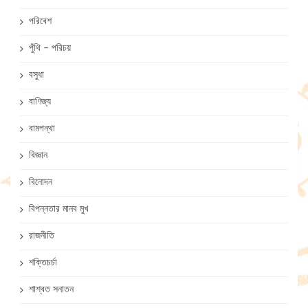
পরিবেশ
পুঁথি – পরিচয়
বসুধা
বাণিজ্য
বামপন্থা
বিজ্ঞান
বিনোদন
বিপন্নতার মানব মুখ
রাজনীতি
শক্তিচর্চা
শাশ্বত সনাতন