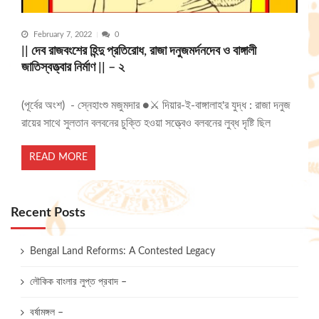
February 7, 2022
0
|| দেব রাজবংশের হিন্দু প্রতিরোধ, রাজা দনুজমর্দনদেব ও বাঙ্গালী
জাতিস্বত্ত্বার নির্মাণ || – ২
(পূর্বের অংশ) - স্নেহাংশু মজুমদার ●⚔️ দিয়ার-ই-বাঙ্গালাহ'র যুদ্ধ : রাজা দনুজ
রায়ের সাথে সুলতান বলবনের চুক্তি হওয়া সত্ত্বেও বলবনের লুব্ধ দৃষ্টি ছিল
READ MORE
Recent Posts
Bengal Land Reforms: A Contested Legacy
লৌকিক বাংলার লুপ্ত প্রবাদ –
বর্ষামঙ্গল –