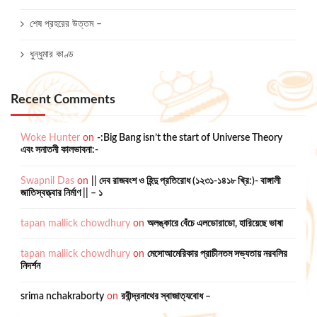
শেষ প্রহরের উত্তম –
ধুন্ধুমার কাণ্ড
Recent Comments
Woke Hunter
on
-:Big Bang isn’t the start of Universe Theory
এবং সনাতনী কালভাবনা:-
Swapnil Das
on
|| দেব রাজবংশ ও হিন্দু প্রতিরোধ (১২৩১-১৪১৮ খ্রি:)- বাঙ্গালী
জাতিস্বত্ত্বার নির্মাণ || – ১
tapan mallick chowdhury
on
অলঙ্কারে বেঁচে এলডোরাডো, হারিয়েছে ভাষা
tapan mallick chowdhury
on
মেসোআমেরিকার প্রাচীনতম সভ্যতায় নরবলির
নিদর্শন
srima nchakraborty
on
রবীন্দ্রনাথের স্বাজাত্যবোধ –