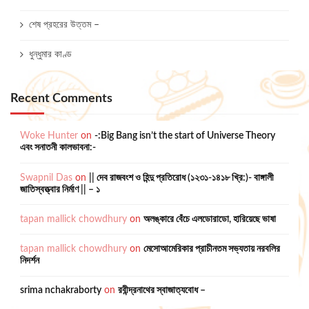
শেষ প্রহরের উত্তম –
ধুন্ধুমার কাণ্ড
Recent Comments
Woke Hunter
on
-:Big Bang isn’t the start of Universe Theory
এবং সনাতনী কালভাবনা:-
Swapnil Das
on
|| দেব রাজবংশ ও হিন্দু প্রতিরোধ (১২৩১-১৪১৮ খ্রি:)- বাঙ্গালী
জাতিস্বত্ত্বার নির্মাণ || – ১
tapan mallick chowdhury
on
অলঙ্কারে বেঁচে এলডোরাডো, হারিয়েছে ভাষা
tapan mallick chowdhury
on
মেসোআমেরিকার প্রাচীনতম সভ্যতায় নরবলির
নিদর্শন
srima nchakraborty
on
রবীন্দ্রনাথের স্বাজাত্যবোধ –