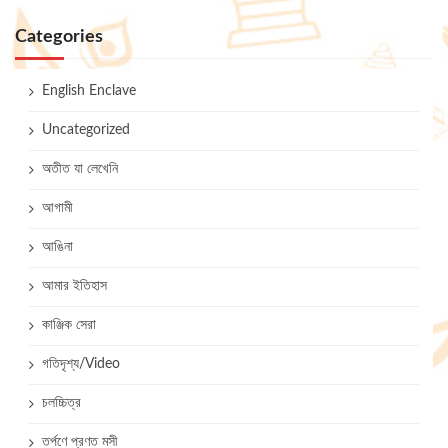
Categories
English Enclave
Uncategorized
অতীত যা লেখেনি
আগামী
আঙিনা
আমার ইতিহাস
কাঞ্জিক সেরা
গতিদৃশ্য/Video
চলচ্চিত্র
তর্পণে প্রণত মসী