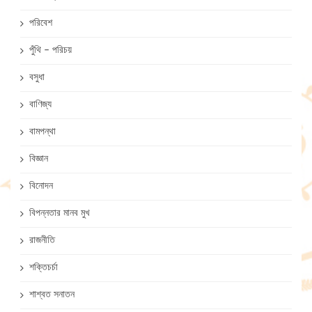
পরিবেশ
পুঁথি – পরিচয়
বসুধা
বাণিজ্য
বামপন্থা
বিজ্ঞান
বিনোদন
বিপন্নতার মানব মুখ
রাজনীতি
শক্তিচর্চা
শাশ্বত সনাতন