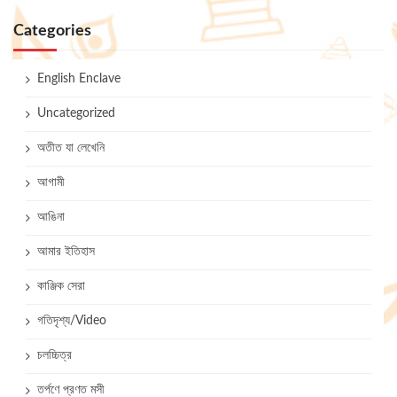
Categories
English Enclave
Uncategorized
অতীত যা লেখেনি
আগামী
আঙিনা
আমার ইতিহাস
কাঞ্জিক সেরা
গতিদৃশ্য/Video
চলচ্চিত্র
তর্পণে প্রণত মসী