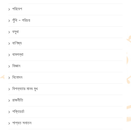
পরিবেশ
পুঁথি – পরিচয়
বসুধা
বাণিজ্য
বামপন্থা
বিজ্ঞান
বিনোদন
বিপন্নতার মানব মুখ
রাজনীতি
শক্তিচর্চা
শাশ্বত সনাতন