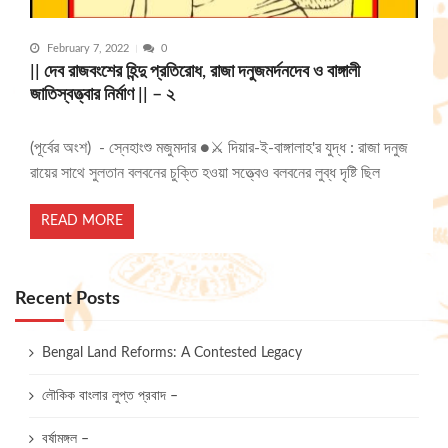
February 7, 2022
0
|| দেব রাজবংশের হিন্দু প্রতিরোধ, রাজা দনুজমর্দনদেব ও বাঙ্গালী
জাতিস্বত্ত্বার নির্মাণ || – ২
(পূর্বের অংশ) - স্নেহাংশু মজুমদার ●⚔️ দিয়ার-ই-বাঙ্গালাহ'র যুদ্ধ : রাজা দনুজ
রায়ের সাথে সুলতান বলবনের চুক্তি হওয়া সত্ত্বেও বলবনের লুব্ধ দৃষ্টি ছিল
READ MORE
Recent Posts
Bengal Land Reforms: A Contested Legacy
লৌকিক বাংলার লুপ্ত প্রবাদ –
বর্ষামঙ্গল –