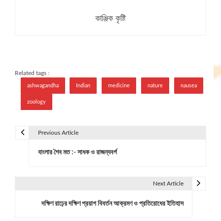
কাঞ্জিক কৃষ্টি
Related tags :
ashwagandha
Indian
medicine
nature
nausea
zoology
Previous Article
P
বাংলার শৈব মত :- সাধক ও রাজন্যবর্গ
o
s
Next Article
t
দক্ষিণ রাঢ়ের দক্ষিণ প্রয়াগ বিবর্তন আক্রমণ ও প্রতিরোধের ইতিহাস
n