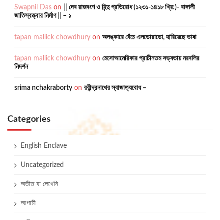
Swapnil Das
on
|| দেব রাজবংশ ও হিন্দু প্রতিরোধ (১২৩১-১৪১৮ খ্রি:)- বাঙ্গালী
জাতিস্বত্ত্বার নির্মাণ || – ১
tapan mallick chowdhury
on
অলঙ্কারে বেঁচে এলডোরাডো, হারিয়েছে ভাষা
tapan mallick chowdhury
on
মেসোআমেরিকার প্রাচীনতম সভ্যতায় নরবলির
নিদর্শন
srima nchakraborty
on
রবীন্দ্রনাথের স্বাজাত্যবোধ –
Categories
English Enclave
Uncategorized
অতীত যা লেখেনি
আগামী