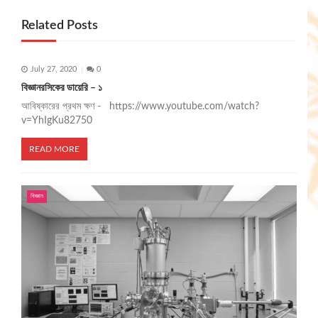
a
Related Posts
v
i
July 27, 2020
0
g
বিজ্ঞানরসিকের ডায়েরি – ১
আবিষ্কারের প্রথম ক্ষণ - https://www.youtube.com/watch?
a
v=YhIgKu82750
t
READ MORE
i
o
বিজ্ঞান
n