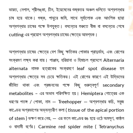
ভারত, নেপাল, শ্রীলঙ্কা, চীন, ইয়েমেনের শুষ্কতর অঞ্চল গুলিতে অশ্বগন্ধার
চাষ হয়ে থাকে। শুষ্ক, পাথুরে জমি, সাথে সূর্যালোক এবং আংশিক ছায়া
অশ্বগন্ধার চাষের পক্ষে উপযুক্ত। বসন্তের শুরুতে বীজ বা বসন্তের শেষে
cutting এর প্রয়োগ অশ্বগন্ধার চাষের ক্ষেত্রে আবশ্যক।
অশ্বগন্ধার চাষের ক্ষেত্রে বেশ কিছু ক্ষতিকর পোকার প্রাদুর্ভাব, এবং রোগের
সংক্রমণ লক্ষ্য করা যায়। পাঞ্জাব, হরিয়ানা ও হিমাচল প্রদেশে Alternaria
alternata নামক ছত্রাকের সংক্রমণে leaf spot disease হল
অশ্বগন্ধার ক্ষেত্রে সব চেয়ে ক্ষতিকর। এই রোগের কারণে এই উদ্ভিদের
জীবিত থাকা এবং প্রজননের পক্ষে কিছু গুরুত্বপূর্ণ secondary
metabolites – এর অভাব পরিলক্ষিত হয়। Hemiptera গোত্রের এক
ধরণের পতঙ্গ / পোকা, নাম — Treehopper — অশ্বগন্ধার কচি, সবুজ
কাণ্ডের অগ্রভাগের অভ্যন্তরীণ কলা ( tissue of the apical portion
of stem ) ভক্ষণ করে নেয়, — এর ফলে কাণ্ডের রঙ হয়ে ওঠে অমসৃণ, কাষ্ঠল
ও বাদামী বর্ণের। Carmine red spider mite ( Tetranychus