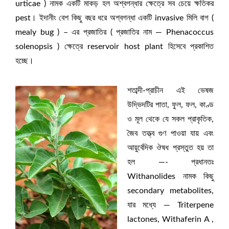
urticae ) নামক একটি মাকড় হল অশ্বগন্ধার ক্ষেত্রে সব চেয়ে ক্ষতিকর
pest। ইদানীং বেশ কিছু বছর ধরে অশ্বগন্ধা একটি invasive মিলি বাগ (
mealy bug ) – এর প্রজাতির ( প্রজাতির নাম — Phenacoccus
solenopsis ) ক্ষেত্রে reservoir host plant হিসেবে প্রকাশিত
হচ্ছে।
শতাব্দী-প্রাচীন এই ভেষজ
উদ্ভিদটির পাতা, ফুল, ফল, কাণ্ড
ও মূল থেকে যে সকল প্রাকৃতিক,
জৈব তত্ত্ব গুণ পাওয়া যায় এবং
আয়ুর্বেদিক ঔষধ প্রস্তুত হয় তা
হল —- প্রধানতঃ
Withanolides নামক কিছু
secondary metabolites,
যার মধ্যে — Triterpene
lactones, Withaferin A ,