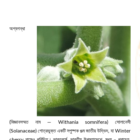
অশ্বগন্ধা
(বিজ্ঞানসম্মত নাম — Withania somnifera) সোলানেসী
(Solanaceae) গোত্রভুক্ত একটি সপুষ্পক গুল্ম জাতীয় উদ্ভিদ, যা Winter
cherry নামেও পরিচিত। ভারতবর্ষে, ভারতীয় উপমহাদেশে, মধ্য – প্রাচ্যে,