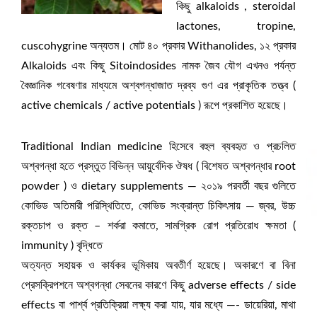
কিছু alkaloids , steroidal
lactones, tropine,
cuscohygrine অন্যতম। মোট ৪০ প্রকার Withanolides, ১২ প্রকার
Alkaloids এবং কিছু Sitoindosides নামক জৈব যৌগ এখনও পর্যন্ত
বৈজ্ঞানিক গবেষণার মাধ্যমে অশ্বগন্ধাজাত দ্রব্য গুণ এর প্রাকৃতিক তত্ত্ব (
active chemicals / active potentials ) রূপে প্রকাশিত হয়েছে।
Traditional Indian medicine হিসেবে বহুল ব্যবহৃত ও প্রচলিত
অশ্বগন্ধা হতে প্রস্তুত বিভিন্ন আয়ুর্বেদিক ঔষধ ( বিশেষত অশ্বগন্ধার root
powder ) ও dietary supplements — ২০১৯ পরবর্তী বছর গুলিতে
কোভিড অতিমারী পরিস্থিতিতে, কোভিড সংক্রান্ত চিকিৎসায় — জ্বর, উচ্চ
রক্তচাপ ও রক্ত – শর্করা কমাতে, সামগ্রিক রোগ প্রতিরোধ ক্ষমতা (
immunity ) বৃদ্ধিতে
অত্যন্ত সহায়ক ও কার্যকর ভূমিকায় অবতীর্ণ হয়েছে। অকারণে বা বিনা
প্রেসক্রিপশনে অশ্বগন্ধা সেবনের কারণে কিছু adverse effects / side
effects বা পার্শ্ব প্রতিক্রিয়া লক্ষ্য করা যায়, যার মধ্যে —- ডায়েরিয়া, মাথা