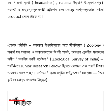
ধরা / মাথা ব্যথা ( headache ) , nausea ইত্যাদি উল্লেখযোগ্য।
গর্ভবতী ও মাতৃদুগ্ধপ্রদানকারী স্ত্রীলোক দের ক্ষেত্রে অশ্বগন্ধাজাত কোনো
product সেবন উচিত নয়।
(লেখক পরিচিতি – কলকাতা বিশ্ববিদ্যালয় হতে জীববিদ্যায় ( Zoology )
অনার্স সহ স্নাতক ও স্নাতকোত্তর ডিগ্রী অর্জন, তারপরে কেন্দ্রীয় সরকারের
অধীন ” ভারতীয় প্রাণী সর্বেক্ষণ ” ( Zoological Survey of India) —
প্রতিষ্ঠানে Junior Research Fellow হিসেবে যোগদান এবং প্রাণী বিজ্ঞান
গবেষণায় অংশ গ্রহণ। বর্তমানে ” গ্রাম সমৃদ্ধি ফাউন্ডেশন ” সংস্থায় —- জৈব
কৃষি সংক্রান্ত গবেষণায় নিযুক্ত)