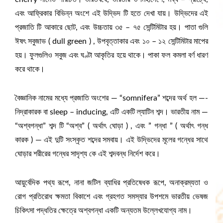
এবং আফ্রিকার বিভিন্ন অংশে এই উদ্ভিদ টি হতে দেখা যায়। উদ্ভিদের এই
প্রজাতি টি আকারে ছোট, এবং উচ্চতায় ৩৫ – ৭৫ সেন্টিমিটার হয়। পাতা গুলি
ঈষৎ সবুজাভ ( dull green ) , উপবৃত্তাকার এবং ১০ – ১২ সেন্টিমিটার মাপের
হয়। ফুলগুলিও সবুজ এবং ঘণ্টা আকৃতির হয়ে থাকে। পাকা ফল কমলা বর্ণ ধারণ
করে থাকে।
বৈজ্ঞানিক নামের মধ্যে প্রজাতি অংশের — “somnifera” শব্দের অর্থ হল —-
নিদ্রাকারক বা sleep – inducing, এটি একটি ল্যাটিন শব্দ। ভারতীয় নাম —
“অশ্বগন্ধা” শব্দ টি “অশ্ব” ( অর্থাৎ ঘোড়া ) , এবং ” গন্ধা ” ( অর্থাৎ গন্ধ
কারক ) — এই দুটি সংস্কৃত শব্দের সমবায়। এই উদ্ভিদের মূলের গন্ধের সাথে
ঘোড়ার শরীরের গন্ধের সাদৃশ্য কে এই শব্দবন্ধ নির্দেশ করে।
আয়ুর্বেদিক পথ্য রূপে, নানা জটিল ব্যাধির প্রতিষেধক রূপে, অনাক্রম্যতা ও
রোগ প্রতিরোধ ক্ষমতা বিকাশে এবং গ্রহগত সমস্যার উপশমে ভারতীয় ভেষজ
চিকিৎসা পদ্ধতির ক্ষেত্রে অশ্বগন্ধা একটি অন্যতম উল্লেখযোগ্য নাম।