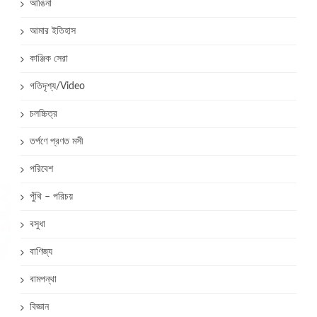
আঙিনা
আমার ইতিহাস
কাঞ্জিক সেরা
গতিদৃশ্য/Video
চলচ্চিত্র
তর্পণে প্রণত মসী
পরিবেশ
পুঁথি – পরিচয়
বসুধা
বাণিজ্য
বামপন্থা
বিজ্ঞান