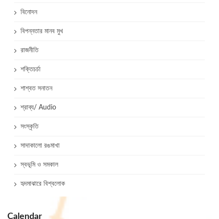
বিনোদন
বিপন্নতার মানব মুখ
রাজনীতি
শক্তিচর্চা
শাশ্বত সনাতন
শ্রাব্য/ Audio
সংস্কৃতি
সাদাকালো রঙমাখা
স্বভূমি ও সমকাল
হৃদমাঝারে বিশ্বলোক
Calendar