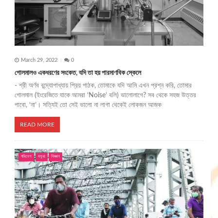
March 29, 2022
0
গোলমালও একধরণের সংকেত, যদি তা হয় পারমাণবিক স্কেলে
- শ্রী অর্ণব বন্দ্যোপাধ্যায় প্রিয় পাঠক, তোমাকে যদি আমি এখন প্রশ্ন করি, তোমার
গোলমাল (ইংরেজিতে যাকে আমরা ‘Noise’ বলি) ভালোলাগে? সব থেকে সহজ উত্তর
পাবো, ‘না’। সত্যিই তো সেই ভালো না লাগা থেকেই লোকজন আজক
READ MORE
পরিবেশ
বসুধা
বিজ্ঞান