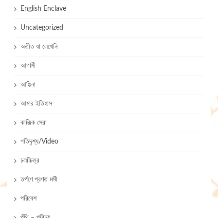
English Enclave
Uncategorized
অতীত যা লেখেনি
আগামী
আঙিনা
আমার ইতিহাস
কাঞ্জিক সেরা
গতিদৃশ্য/Video
চলচ্চিত্র
তর্পণে প্রণত মসী
পরিবেশ
পুঁথি – পরিচয়