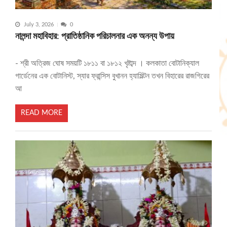
July 3, 2026
0
নালন্দা মহাবিহার: প্রাতিষ্ঠানিক পরিচালনার এক অনন্য উপায়
- শ্রী অত্রিজ ঘোষ সময়টি ১৮১১ বা ১৮১২ খৃষ্টাব্দ । কলকাতা বোটানিক্যাল
গার্ডেনের এক বোটানিস্ট, স্যার ফ্রান্সিস বুখানন হ্যামিল্টন তখন বিহারের রাজগিরের
আ
READ MORE