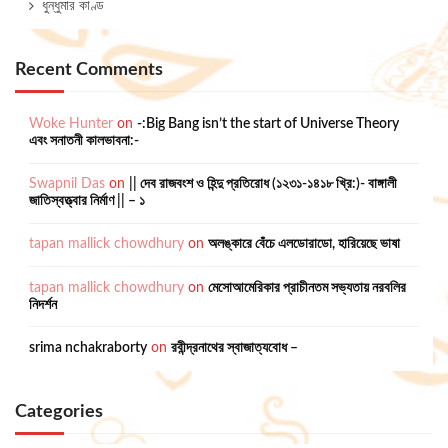
ধুন্ধুমার কাণ্ড
Recent Comments
Woke Hunter
on
-:Big Bang isn’t the start of Universe Theory
এবং সনাতনী কালভাবনা:-
Swapnil Das
on
|| দেব রাজবংশ ও হিন্দু প্রতিরোধ (১২৩১-১৪১৮ খ্রি:)- বাঙ্গালী
জাতিস্বত্ত্বার নির্মাণ || – ১
tapan mallick chowdhury
on
অলঙ্কারে বেঁচে এলডোরাডো, হারিয়েছে ভাষা
tapan mallick chowdhury
on
মেসোআমেরিকার প্রাচীনতম সভ্যতায় নরবলির
নিদর্শন
srima nchakraborty
on
রবীন্দ্রনাথের স্বাজাত্যবোধ –
Categories