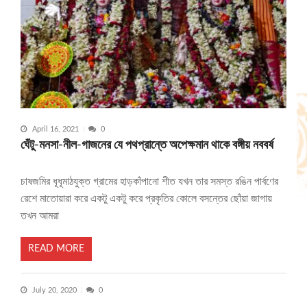
April 16, 2021
0
ঘেঁটু-মনসা-নীল-গাজনের যে পথপ্রান্তে অপেক্ষমান থাকে বঙ্গীয় নববর্ষ
চাষজমির ধূধূমাঠযুক্ত গ্রামের হাড়কাঁপানো শীত যখন তার সমস্ত রঙিন পার্বণের
রেশে মাতোয়ারা করে একটু একটু করে প্রকৃতির কোলে বসন্তের ছোঁয়া জাগায়
তখন আমরা
READ MORE
July 20, 2020
0