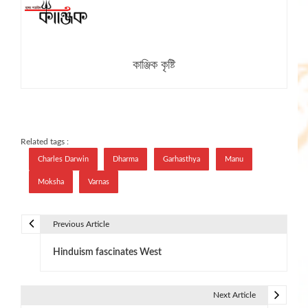
কাঞ্জিক কৃষ্টি
Related tags :
Charles Darwin
Dharma
Garhasthya
Manu
Moksha
Varnas
Previous Article
P
Hinduism fascinates West
o
s
Next Article