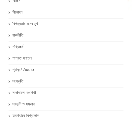
বিজ্ঞান
বিনোদন
বিপন্নতার মানব মুখ
রাজনীতি
শক্তিচর্চা
শাশ্বত সনাতন
শ্রাব্য/ Audio
সংস্কৃতি
সাদাকালো রঙমাখা
স্বভূমি ও সমকাল
হৃদমাঝারে বিশ্বলোক