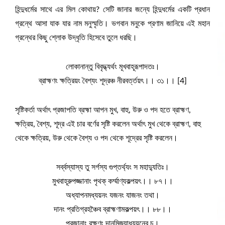
হিন্দুধর্মের সাথে এর মিল কোথায়? সেটি জানার জন্যে হিন্দুধর্মের একটি প্রধান
গ্রন্থে আসা যাক যার নাম মনুস্মৃতি। ভগবান মনুকে প্রণাম জানিয়ে এই মহান
গ্রন্থের কিছু শ্লোক উদ্ধৃতি হিসেবে তুলে ধরছি।
লোকানান্তু বিবৃদ্ধ্যর্থং মূখবাহূরূপাদতঃ।
ব্রাহ্মণং ক্ষত্রিয়ং বৈশ্যং শূদ্রঞ্চ নীরবর্ত্তয়ৎ।। ৩১।। [4]
সৃষ্টিকর্তা অর্থাৎ প্রজাপতি ব্রহ্মা আপন মুখ, বাহু, উরু ও পদ হতে ব্রাহ্মণ,
ক্ষত্রিয়, বৈশ্য, শূদ্র এই চার বর্ণের সৃষ্টি করলেন অর্থাৎ মুখ থেকে ব্রাহ্মণ, বাহু
থেকে ক্ষত্রিয়, উরু থেকে বৈশ্য ও পদ থেকে শূদ্রের সৃষ্টি করলেন।
সর্ব্বস্যাস্য তু সর্গস্য গুপ্তর্থ্যং স মহাদ্যুতিঃ।
মুখবাহূরুপজ্জানাং পৃথক্ কর্ম্মাণ্যকল্পয়ৎ।। ৮৭।।
অধ্যাপনমধ্যয়নং যজনং যাজনং তথা।
দানং প্রতিগ্রহঞ্চৈব ব্রাহ্মণামকল্পয়ৎ।। ৮৮।।
প্রজানাং রক্ষণং দানমিজ্যাধ্যয়নেব চ।