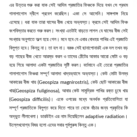
এর উত্তর শুরু করা যাক সেই আদিম প্রজাতির ফিঞ্চকে দিয়ে যখন সে প্রথম
গালাপাগোস দ্বীপে প্রবেশ করেছিল। একা সে আসেনি। সাঙ্গপাঙ্গ নিয়ে
এসেছে। ধরা যাক তারা ঘাসের বীজ খেয়ে অভ্যস্ত। ক্রমে সেই আদিম ফিঞ্চ
বংশবিস্তার করতে শুরু করল। সংখ্যা এতটাই বাড়তে লাগল যে ঘাসের বীজ সেই
সংখ্যার অনুপাতে অল্প হয়ে গেল। মনে হবে যে এবার বোধহয় পাখির এই প্রজাতি
বিলুপ্ত হবে। কিন্তু না। তা হল না। বরঞ্চ সেই ছানাপোনারই এক দল তখন বড়
বড় গাছের বীজ খেতে আরম্ভ করল ও তাদের ঠোঁটের আকার আরো মোটা ও বড়
হয়ে গিয়ে আলাদা একটা প্রজাতির সৃষ্টি করল। বর্তমানে এই তেরো প্রজাতির
গালাপাগোস ফিঞ্চরা সম্পূর্ণ আলাদা খাদ্যভ্যাসে অভ্যস্ত। কেউ মোটা উলম্ব
আকারের বীজ খায় (Geospiza magnirostris), কেউ ছোট আকারের বীজ
খায়(Geospiza fuliginosa), আবার কেউ সামুদ্রিক পাখির রক্ত চুষে খায়
(Geospiza difficilis)। একে ওপরের মধ্যে অনর্থক প্রতিযোগিতা যা
সম্পূর্ণ প্রজাতিকে বিলুপ্ত করে দিতে পারে তা থেকে বাঁচার জন্য প্রকৃতির কি
অদ্ভুত লীলাখেলা। ডারউইন এর নাম দিয়েছিলেন adaptive radiation।
উল্লেখযোগ্য বিষয় হলো এদের সবার পূর্বপুরুষ কিন্তু এক।