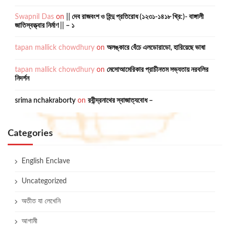
Swapnil Das
on
|| দেব রাজবংশ ও হিন্দু প্রতিরোধ (১২৩১-১৪১৮ খ্রি:)- বাঙ্গালী
জাতিস্বত্ত্বার নির্মাণ || – ১
tapan mallick chowdhury
on
অলঙ্কারে বেঁচে এলডোরাডো, হারিয়েছে ভাষা
tapan mallick chowdhury
on
মেসোআমেরিকার প্রাচীনতম সভ্যতায় নরবলির
নিদর্শন
srima nchakraborty
on
রবীন্দ্রনাথের স্বাজাত্যবোধ –
Categories
English Enclave
Uncategorized
অতীত যা লেখেনি
আগামী