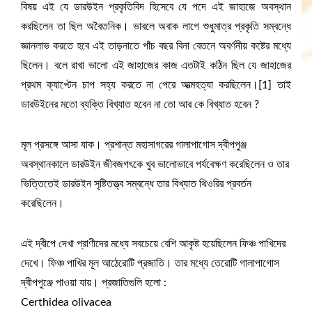
বিষয় এই যে ডারউইন প্রকৃতিবিদ হিসেবে যে পদে এই জাহাজে অবস্থান
করছিলেন তা ছিল অবৈতনিক। ভাবলে অবাক লাগে শুধুমাত্র প্রকৃতি সম্বন্ধে
জ্ঞানলাভ করতে হবে এই তাড়নাতে পাঁচ বছর বিনা বেতনে অবর্ণনীয় কষ্টের মধ্যে
ছিলেন। বলে রাখা ভালো এই জাহাজের কাজ এতটাই কঠিন ছিল যে জাহাজের
প্রথম ক্যাপ্টেন চাপ সহ্য করতে না পেরে আত্মহত্যা করছিলেন।[1] তাই
ডারউইনের মতো ব্যক্তি বিখ্যাত হবেন না তো আর কে বিখ্যাত হবেন ?
মূল প্রসঙ্গে আসা যাক। প্রশান্ত মহাসাগরের গালাপাগোস দ্বীপপুঞ্জ
অবস্থানকালে ডারউইন জীবজগৎকে খুব ভালোভাবে পর্যবেক্ষণ করেছিলেন ও তার
ভিত্তিতেই ডারউইন সৃষ্টিতত্ত্ব সম্বন্ধে তার বিখ্যাত থিওরির প্রবর্তন
করেছিলেন।
এই দ্বীপে দেখা প্রাণীদের মধ্যে সবচেয়ে বেশি আকৃষ্ট হয়েছিলেন ফিঞ্চ পাখিদের
দেখে। ফিঞ্চ পাখির মূল আঠেরোটি প্রজাতি। তার মধ্যে তেরোটি গালাপাগোস
দ্বীপপুঞ্জে পাওয়া যায়। প্রজাতিগুলি হলো :
Certhidea olivacea