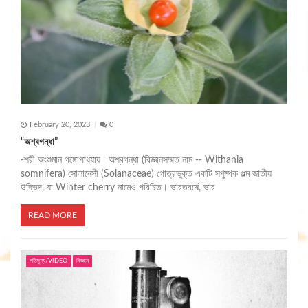
February 20, 2023
0
“অশ্বগন্ধা”
-শ্রী অংশুমান গঙ্গোপাধ্যায় অশ্বগন্ধা (বিজ্ঞানসম্মত নাম -- Withania
somnifera) সোলানেসী (Solanaceae) গোত্রভুক্ত একটি সপুষ্পক গুল্ম জাতীয়
উদ্ভিদ, যা Winter cherry নামেও পরিচিত। ভারতবর্ষে, ভার
READ MORE
গতিদৃশ্য/VIDEO
বিজ্ঞান