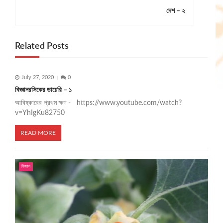
t
দেশ – ২
n
a
Related Posts
v
i
July 27, 2020
0
g
বিজ্ঞানরসিকের ডায়েরি – ১
আবিষ্কারের প্রথম ক্ষণ - https://www.youtube.com/watch?
a
v=YhIgKu82750
t
READ MORE
i
o
বিজ্ঞান
n