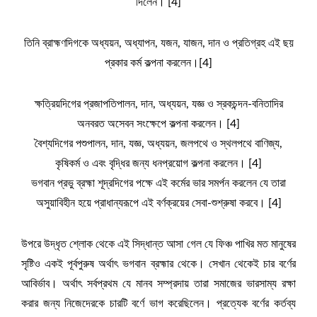
দিলেন। [4]
তিনি ব্রাহ্মণদিগকে অধ্যয়ন, অধ্যাপন, যজন, যাজন, দান ও প্রতিগ্রহ এই ছয়
প্রকার কর্ম কল্পনা করলেন।[4]
ক্ষত্রিয়দিগের প্রজাপতিপালন, দান, অধ্যয়ন, যজ্ঞ ও স্রকচন্দন-বনিতাদির
অনবরত অসেবন সংক্ষেপে কল্পনা করলেন। [4]
বৈশ্যদিগের পশুপালন, দান, যজ্ঞ, অধ্যয়ন, জলপথে ও স্থলপথে বাণিজ্য,
কৃষিকর্ম ও এবং বৃদ্ধির জন্য ধনপ্রয়োগ কল্পনা করলেন। [4]
ভগবান প্রভু ব্রহ্মা শূদ্রদিগের পক্ষে এই কর্মের ভার সমর্পন করলেন যে তারা
অসুয়াবিহীন হয়ে প্রাধান্যরূপে এই বর্ণক্রয়ের সেবা-শুশ্রুষা করবে। [4]
উপরে উদ্ধৃত শ্লোক থেকে এই সিদ্ধান্ত আসা গেল যে ফিঞ্চ পাখির মত মানুষের
সৃষ্টিও একই পূর্বপুরুষ অর্থাৎ ভগবান ব্রহ্মার থেকে। সেখান থেকেই চার বর্ণের
আবির্ভাব। অর্থাৎ সর্বপ্রথম যে মানব সম্প্রদায় তারা সমাজের ভারসাম্য রক্ষা
করার জন্য নিজেদেরকে চারটি বর্ণে ভাগ করেছিলেন। প্রত্যেক বর্ণের কর্তব্য