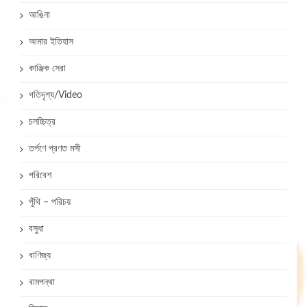
আঙিনা
আমার ইতিহাস
কাঞ্জিক সেরা
গতিদৃশ্য/Video
চলচ্চিত্র
তর্পণে প্রণত মসী
পরিবেশ
পুঁথি – পরিচয়
বসুধা
বাণিজ্য
বামপন্থা