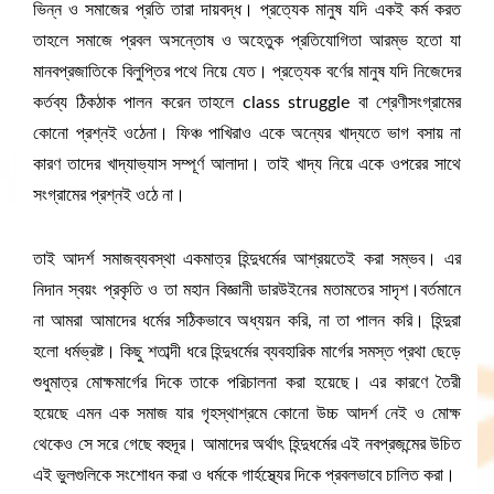
ভিন্ন ও সমাজের প্রতি তারা দায়বদ্ধ। প্রত্যেক মানুষ যদি একই কর্ম করত
তাহলে সমাজে প্রবল অসন্তোষ ও অহেতুক প্রতিযোগিতা আরম্ভ হতো যা
মানবপ্রজাতিকে বিলুপ্তির পথে নিয়ে যেত। প্রত্যেক বর্ণের মানুষ যদি নিজেদের
কর্তব্য ঠিকঠাক পালন করেন তাহলে class struggle বা শ্রেণীসংগ্রামের
কোনো প্রশ্নই ওঠেনা। ফিঞ্চ পাখিরাও একে অন্যের খাদ্যতে ভাগ বসায় না
কারণ তাদের খাদ্যাভ্যাস সম্পূর্ণ আলাদা। তাই খাদ্য নিয়ে একে ওপরের সাথে
সংগ্রামের প্রশ্নই ওঠে না।
তাই আদর্শ সমাজব্যবস্থা একমাত্র হিন্দুধর্মের আশ্রয়তেই করা সম্ভব। এর
নিদান স্বয়ং প্রকৃতি ও তা মহান বিজ্ঞানী ডারউইনের মতামতের সাদৃশ।বর্তমানে
না আমরা আমাদের ধর্মের সঠিকভাবে অধ্যয়ন করি, না তা পালন করি। হিন্দুরা
হলো ধর্মভ্রষ্ট। কিছু শতাব্দী ধরে হিন্দুধর্মের ব্যবহারিক মার্গের সমস্ত প্রথা ছেড়ে
শুধুমাত্র মোক্ষমার্গের দিকে তাকে পরিচালনা করা হয়েছে। এর কারণে তৈরী
হয়েছে এমন এক সমাজ যার গৃহস্থাশ্রমে কোনো উচ্চ আদর্শ নেই ও মোক্ষ
থেকেও সে সরে গেছে বহুদূর। আমাদের অর্থাৎ হিন্দুধর্মের এই নবপ্রজন্মের উচিত
এই ভুলগুলিকে সংশোধন করা ও ধর্মকে গার্হস্থ্যের দিকে প্রবলভাবে চালিত করা।