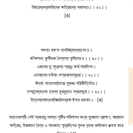
বিষয়েষ্বপ্রসক্তিঞ্চ ক্ষত্রিয়স্য সমাসতঃ।। ৮১।।
[4]
পশুনাং রক্ষণং দানমিজ্যাধ্যয়নেব চ।
বণিকপথং কুসীদঞ্চ বৈশ্যস্য কৃষিমেব চ।। ৯০।।
একমেব তু শূদ্রস্য প্রভুঃ কর্ম্ম সমাদিশৎ।
এতষামেব বর্ণানাং শুশ্রূষামনসূয়য়া।। ৯১।।
ঊর্দ্ধং নাভেমের্ধ্যতরঃ পুরুষঃ পরিকীর্ত্তিতঃ।
তস্মান্মেধ্যতমং ত্বস্য মুখমুক্তং স্বয়ম্ভূবা।। ৯২।।
উত্তমাঙ্গোদ্ভবাজ্জৈষ্ঠাদব্রহ্মণশ্চৈব ধারণাৎ।
[4]
মহাতেজস্বী সেই স্বয়ম্ভূ সমস্ত সৃষ্টির পরিপালন জন্য মুখজাত ব্রাহ্মণ, বাহুজাত
ক্ষত্রিয়, উরুজাত বৈশ্য ও পাদজাত শূদ্রদিগের পৃথক পৃথক কর্মসকল কল্পনা করে