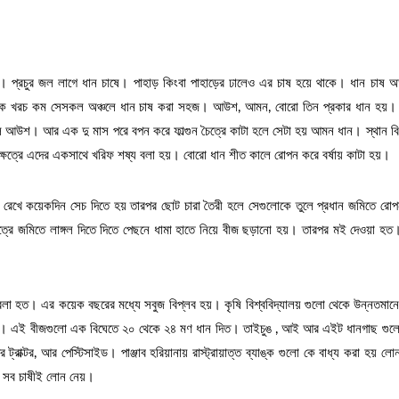
য়। প্রচুর জল লাগে ধান চাষে। পাহাড় কিংবা পাহাড়ের ঢালেও এর চাষ হয়ে থাকে। ধান চাষ অ
্রমিক খরচ কম সেসকল অঞ্চলে ধান চাষ করা সহজ। আউশ, আমন, বোরো তিন প্রকার ধান হয়। জ
ল আউশ। আর এক দু মাস পরে বপন করে ফাল্গুন চৈত্রে কাটা হলে সেটা হয় আমন ধান। স্থান ব
 ক্ষেত্রে এদের একসাথে খরিফ শষ্য বলা হয়। বোরো ধান শীত কালে রোপন করে বর্ষায় কাটা হয়।
ে রেখে কয়েকদিন সেচ দিতে হয় তারপর ছোট চারা তৈরী হলে সেগুলোকে তুলে প্রধান জমিতে রো
ষেত্রে জমিতে লাঙ্গল দিতে দিতে পেছনে ধামা হাতে নিয়ে বীজ ছড়ানো হয়। তারপর মই দেওয়া হ
 হত। এর কয়েক বছরের মধ্যে সবুজ বিপ্লব হয়। কৃষি বিশ্ববিদ্যালয় গুলো থেকে উন্নতমান
। এই বীজগুলো এক বিঘেতে ২০ থেকে ২৪ মণ ধান দিত। তাইচুঙ , আই আর এইট ধানগাছ গুল
রাক্টর, আর পেস্টিসাইড। পাঞ্জাব হরিয়ানায় রাস্ট্রায়াত্ত ব্যাঙ্ক গুলো কে বাধ্য করা হয় লো
 সব চাষীই লোন নেয়।