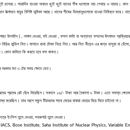
 ছুটে চলেছে। সারাদিন হাওয়া অবাধে ছুটে ছুটে ধানের শীষ গুলোকে নাচ শেখায় ও নাচায়। কান
ন উত্পাদনে বায়ুর বিশিষ্ট ভূমিকা আছে। ধানের শীষের ডিম্বানুগুলোকে হাওয়া নিষিক্ত করে। তা
ছা উৎপাটন ) , লাঙ্গল দেওয়া, মই দেওয়া , ফসল কাটা বা অন্যান্য ফসলের উৎপাদন প্রক্রিয়া
়ির বান্ডিল নিত। দালানে রাখা টোকা নিয়ে নিত। আর নিত নীড়েন এর জন্য হাসুয়া বা হেঁস
াড়াত। কোন জমিতে কি করতে হবে বলা থাকত।
র দরকার মত ৩ টের সময় ক্ষেতে যেত।
ুরদের শ্রমের রেট বেঁধে দিয়েছিল। সকালে ১৬/- টাকা আর বৈকালা ৮ টাকা। এতে সমস্ত ক্ষেতম
রস্থ করেছিল। তার আগে স্কুল টিচারদের সাথে মেয়ের বাবারা মেয়ের বিয়ে দিতে চাইতো না।
েত্রে ইংলিশ তুলে দেওয়া, সহজপাঠ তুলে দেওয়া।
, IIM , IACS, Bose Institute, Saha Institute of Nuclear Physics, Variable E