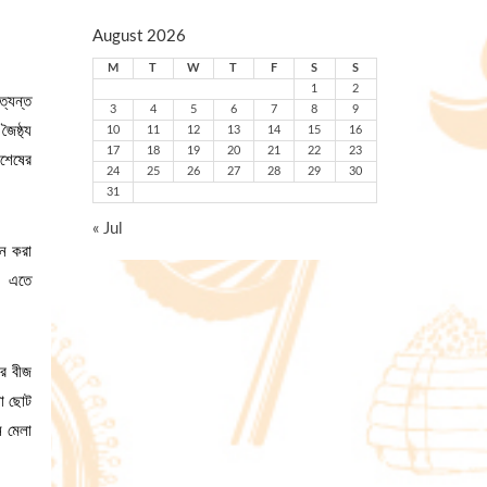
August 2026
M
T
W
T
F
S
S
1
2
ত্যন্ত
3
4
5
6
7
8
9
ৈষ্ঠ্য
10
11
12
13
14
15
16
17
18
19
20
21
22
23
িশেষের
24
25
26
27
28
29
30
31
« Jul
পন করা
ত। এতে
ের বীজ
ো ছোট
ন মেলা