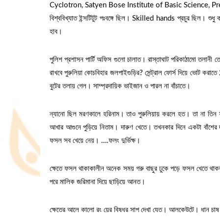
Cyclotron, Satyen Bose Institute of Basic Science, Pr
বিশ্ববিখ্যাত ইন্সটিটুট পঃবঙ্গে ছিল। Skilled hands প্রচুর ছিল। শুধু ক
হাব।
পুলিশ প্রশাসন পার্টি অফিস গুলো চালাত। রাস্তাঘাট পরিকাঠামো তলানী ত
রাখবে পুরুলিয়া কোচবিহার জলপাইগুড়ির? সেন্ট্রাল ফোর্স দিয়ে ভোট করাতে
বুটের তলায় গেল। সাম্প্রদায়িক ভাইজান ও পারল না বাঁচাতে।
ন্যানো ছিল মরণকালে হরিনাম। তাও পুরুলিয়ায় করলে হত। তা না তিন 
আখার আগুনে পুড়িয়ে নিতাম। দারুণ খেতে। তখনকার দিনে একটা বাঁশের দ
ফসল সব খেয়ে নেয়। ….ফলং দুর্ভিক্ষ।
ক্ষেতে ফসল থাকাকালীন ‌অনেক সময় গরু বাছুর ঢুকে পড়ে ফসল খেতে থা
পরে মালিক জরিমানা দিয়ে ছাড়িয়ে আনত।
ক্ষেতের আলে কালো রং য়ের বিষধর সাপ দেখা যেত। আলকেউটে। ধান চ