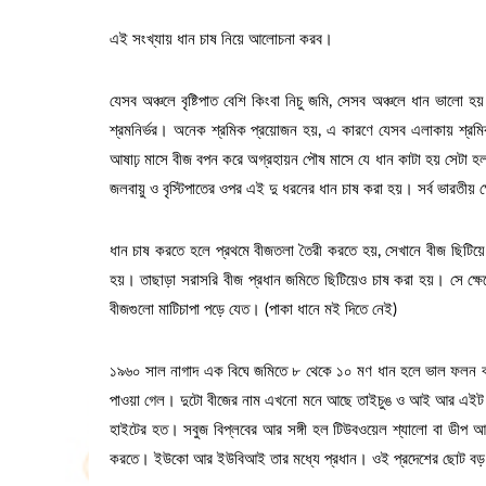
এই সংখ্যায় ধান চাষ নিয়ে আলোচনা করব।
যেসব অঞ্চলে বৃষ্টিপাত বেশি কিংবা নিচু জমি, সেসব অঞ্চলে ধান ভালো হ
শ্রমনির্ভর। অনেক শ্রমিক প্রয়োজন হয়, এ কারণে যেসব এলাকায় শ
আষাঢ় মাসে বীজ বপন করে অগ্রহায়ন পৌষ মাসে যে ধান কাটা হয় সেটা হ
জলবায়ু ও বৃস্টিপাতের ওপর এই দু ধরনের ধান চাষ করা হয়। সর্ব ভারতীয়
ধান চাষ করতে হলে প্রথমে বীজতলা তৈরী করতে হয়, সেখানে বীজ ছিটিয়
হয়। তাছাড়া সরাসরি বীজ প্রধান জমিতে ছিটিয়েও চাষ করা হয়। সে ক্
বীজগুলো মাটিচাপা পড়ে যেত। (পাকা ধানে মই দিতে নেই)
১৯৬০ সাল নাগাদ এক বিঘে জমিতে ৮ থেকে ১০ মণ ধান হলে ভাল ফলন বলা
পাওয়া গেল। দুটো বীজের নাম এখনো মনে আছে তাইচুঙ ও আই আর এইট
হাইটের হত। সবুজ বিপ্লবের আর সঙ্গী হল টিউবওয়েল শ্যালো বা ডীপ আর ট্
করতে। ইউকো আর ইউবিআই তার মধ্যে প্রধান। ওই প্রদেশের ছোট বড়