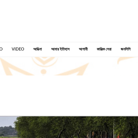
O
VIDEO
আঙিনা
আমার ইতিহাস
আগামী
কাঞ্জিক সেরা
জনলিপি