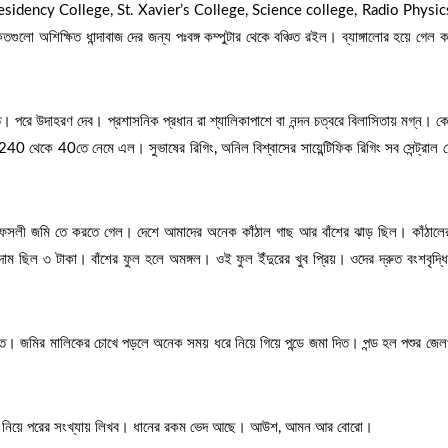
esidency College, St. Xavier’s College, Science college, Radio Physic
তগুলো অশিক্ষিত ধান্দাবাজ দের জন্য পঃবঙ্গ কম্পুটার থেকে বঞ্চিত রইল। ব্যাঙ্গালোর হয়ে গেল কম
ে। পরে উদাহরণ দেব। প্রশাসনিক প্রধান রা শ্যালিকাপাশে বা নন্দন চত্বরে বিলাসিতায় মগ্ন। ক
 240 থেকে 40তে নেমে এল। সুভাষের রিগিং, অনিল বিশ্বাসের সায়েন্টিফিক রিগিং সব সেন্ট্রাল ফ
ফসলী জমি তে করতে গেল। দেশে আমাদের অনেক কাঁঠাল গাছ আর বাঁশের ঝাড় ছিল। কাঁঠালের
াম ছিল ৩ টাকা। বাঁশের ফুল হলে অমঙ্গল। ওই ফুল ইঁদুরের খুব প্রিয়। ওদের দ্রুত বংশবৃদ্
কত। জমির মালিকের চোখে পড়লে অনেক সময় ধরে নিয়ে গিয়ে পন্ডে জমা দিত। পন্ড হল পশুর জে
াষ নিয়ে পরের সংখ্যায় লিখব। ধানের রকম ভেদ আছে। আউশ, আমন আর বোরো।