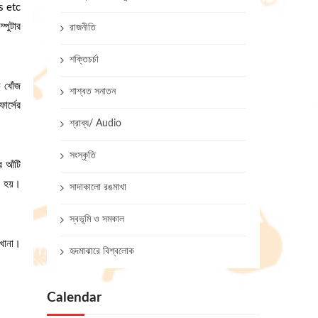
s etc
্পুটার
রাজনীতি
শক্তিচর্চা
ে খোঁজ
শাশ্বত সনাতন
োর্সের
শ্রাব্য/ Audio
সংস্কৃতি
 আঁটি
ধি হয়।
সাদাকালো রঙমাখা
স্বভূমি ও সমকাল
লখানা।
হৃদমাঝারে বিশ্বলোক
Calendar