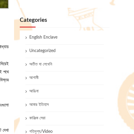
Categories
English Enclave
াধ্যায়
Uncategorized
 দিয়েই
অতীত যা লেখেনি
ই পথে
আগামী
বিস্তর
আঙিনা
আমার ইতিহাস
 এগুলো
কাঞ্জিক সেরা
ট দেখা
গতিদৃশ্য/Video