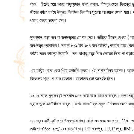
যাবে। নীচেই শুয়ে আছে অদৃশ্যমান পাকা রাস্তা, দিগন্ত থেকে দিগন্তে
শীষের ঘর্ষণে ঘর্ষণে উদ্ভুত ঝিলমিল ঝিলমিল সুরেলা আওয়াজ শোনা যায়। ধা
ধানের ভেতর দুধেলা চাল।
মুসলমান পাড়া জন বা জনমজুরের যোগান দেয়। জমিতে নীড়েন দেওয়া ( আগা
জন মজুর প্রয়োজন। সকাল ৮-৯ টায় ৬-৭ জন আসত , কাকার কাছ থেকে বিড
কাটার সময় কাস্তে ইত্যাদি। সব যোগাড় যন্ত্র নিয়ে ক্ষেতের দিকে পা ব
পরে বাড়ির থেকে কেউ গিয়ে তদারকি করত। ১টা নাগাদ ফিরে আসত। আবা
বিকেলের শ্রম কে বলে বৈকালা। বৈকালার রেট অর্দ্ধেক ছিল।
১৯৭৭ সালে যুক্তফ্রন্ট ক্ষমতায় এসে দুটো ভাল কাজ করেছিল। ক্ষেত মজ
দুহাত তুলে আশীর্বাদ করেছিল। অপর কাজটি হল স্কুল টিচারদের বেতন ভদ্
৩৪ বছরে এই দুটি কাজ উল্লেখযোগ্য। বাকি সব ধ্বংসের কাজ। শিক্ষা ক্ষ
জঙ্গী পদ্ধতিতে কম্পুটারের বিরোধিতা। IIT খরগপুর, JU, শিবপুর