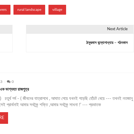
orers
rural landscape
village
Next Article
ঠাকুরদাস বন্দ্যোপাধ্যায় – গঠনকাল
23
0
এক ভাগ্যহত রাজপুত্র
পর) চতুর্থ পর্ব - ( জীবনের যাত্রাপথে , আঘাত পেয়ে যখনই পড়েছি হোঁচট খেয়ে --- তখনই নতজানু
! সেই প্রার্থনাই আমার সবটুকু শক্তি ,আমার সবটুকু সাধনা !’ --- প্রভাতক
RE