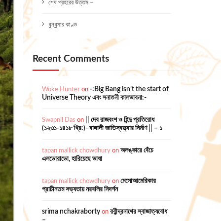
শেষ প্রহরের উত্তম –
ধুন্ধুমার কাণ্ড
Recent Comments
Woke Hunter
on
-:Big Bang isn’t the start of
Universe Theory এবং সনাতনী কালভাবনা:-
Swapnil Das
on
|| দেব রাজবংশ ও হিন্দু প্রতিরোধ
(১২৩১-১৪১৮ খ্রি:)- বাঙ্গালী জাতিস্বত্ত্বার নির্মাণ || – ১
tapan mallick chowdhury
on
অলঙ্কারে বেঁচে
এলডোরাডো, হারিয়েছে ভাষা
tapan mallick chowdhury
on
মেসোআমেরিকার
প্রাচীনতম সভ্যতায় নরবলির নিদর্শন
srima nchakraborty
on
রবীন্দ্রনাথের স্বাজাত্যবোধ
–