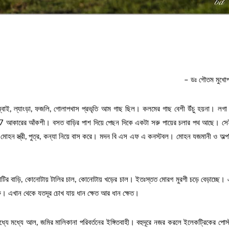
– ডঃ গৌতম মুখোপ
্বাই, ল্যাংড়া, ফজলি, গোলাপখাস প্রভৃতি আম গাছ ছিল। কলমের গাছ বেশী উঁচু হয়না। লগা
ে 7 আকারের আঁকশী। বসত বাড়ির পাশ দিয়ে পেছন দিকে একটা সরু পায়ের চলার পথ আছে। সে
ও মোহন স্ত্রী, পুত্র, কন্যা নিয়ে বাস করে। মদন বি এস এফ এ কনস্টবল। মোহন যজমানী ও অল্প
 বাড়ি, কোনোটায় টালির চাল, কোনোটায় খড়ের চাল। ইতঃস্তত মোরগ মুরগী চড়ে বেড়াচ্ছে।
শুরু। এখান থেকে যতদূর চোখ যায় ধান ক্ষেত আর ধান ক্ষেত।
ধ্যে মধ্যে আল, জমির মালিকানা পরিবর্তনের ইঙ্গিতবাহী। বহুদূরে নজর করলে ইলেকট্রিকের পোস্