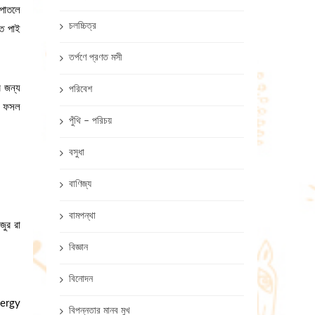
 পাতলে
চলচ্চিত্র
তে পাই
তর্পণে প্রণত মসী
র জন্য
পরিবেশ
ো, ফসল
পুঁথি – পরিচয়
বসুধা
বাণিজ্য
বামপন্থা
জুর রা
বিজ্ঞান
বিনোদন
nergy
বিপন্নতার মানব মুখ