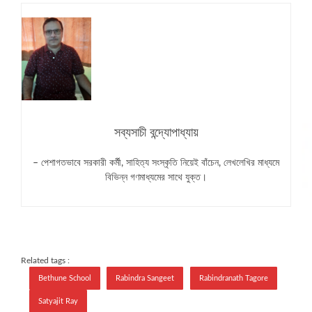
সব্যসাচী বন্দ্যোপাধ্যায়
– পেশাগতভাবে সরকারী কর্মী, সাহিত্য সংস্কৃতি নিয়েই বাঁচেন, লেখলেখির মাধ্যমে
বিভিন্ন গণমাধ্যমের সাথে যুক্ত।
Related tags :
Bethune School
Rabindra Sangeet
Rabindranath Tagore
Satyajit Ray