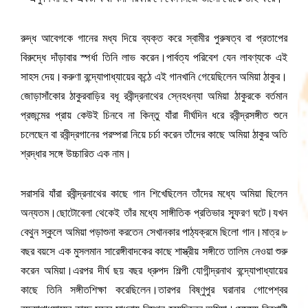
রুদ্ধ আবেগকে গানের মধ্য দিয়ে ব্যক্ত করে স্বামীর পুরুষত্ব বা প্রতাপের
বিরুদ্ধে দাঁড়াবার স্পর্ধা তিনি লাভ করেন।পার্বত্য পরিবেশ যেন লাবণ্যকে এই
সাহস দেয়।করুণা বন্দ্যোপাধ্যায়ের কন্ঠে এই গানখানি গেয়েছিলেন অমিয়া ঠাকুর।
জোড়াসাঁকোর ঠাকুরবাড়ির বধূ রবীন্দ্রনাথের স্নেহধন্যা অমিয়া ঠাকুরকে বর্তমান
প্রজন্মের প্রায় কেউই চিনবে না কিন্তু যাঁরা দীর্ঘদিন ধরে রবীন্দ্রসঙ্গীত শুনে
চলেছেন বা রবীন্দ্রগানের পরম্পরা নিয়ে চর্চা করেন তাঁদের কাছে অমিয়া ঠাকুর অতি
শ্রদ্ধার সঙ্গে উচ্চারিত এক নাম।
সরাসরি যাঁরা রবীন্দ্রনাথের কাছে গান শিখেছিলেন তাঁদের মধ্যে অমিয়া ছিলেন
অন্যতম।ছোটোবেলা থেকেই তাঁর মধ্যে সাঙ্গীতিক প্রতিভার স্ফূরণ ঘটে।যখন
বেথুন স্কুলে অমিয়া পড়াশুনা করতেন সেখানকার পাঠ্যক্রমে ছিলো গান।মাত্র ৮
বছর বয়সে এক মুসলমান সারেঙ্গীবাদকের কাছে শাস্ত্রীয় সঙ্গীতে তালিম নেওয়া শুরু
করেন অমিয়া।এরপর দীর্ঘ ছয় বছর ধ্রুপদ শিল্পী যোগীন্দ্রনাথ বন্দ্যোপাধ্যায়ের
কাছে তিনি সঙ্গীতশিক্ষা করেছিলেন।তারপর বিষ্ণুপুর ঘরানার গোপেশ্বর