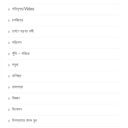
গতিদৃশ্য/Video
চলচ্চিত্র
তর্পণে প্রণত মসী
পরিবেশ
পুঁথি – পরিচয়
বসুধা
বাণিজ্য
বামপন্থা
বিজ্ঞান
বিনোদন
বিপন্নতার মানব মুখ