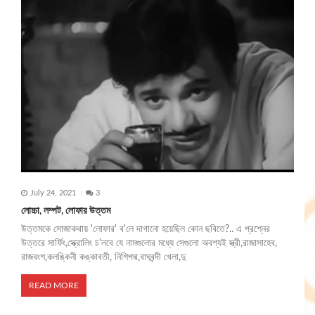
July 24, 2021
3
লোচ্চা, লম্পট, লোফার উত্তম
উত্তমকে সোজাকথায় 'লোফার' ব'লে দাগানো হয়েছিল কোন ছবিতে?.. এ প্রশ্নের
উত্তরে সার্ফিং,স্ক্রোলিং চ'লবে যে নামগুলোর মধ্যে সেগুলো অবশ্যই স্ত্রী,রাজাসাহেব,
রাজবংশ,কলঙ্কিনী কঙ্কাবতী, নিশিপদ্ম,বাঘবন্দী খেলা,দু
READ MORE