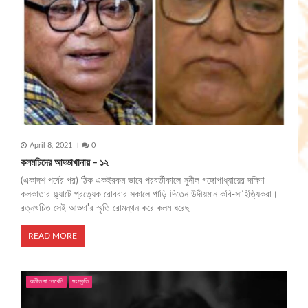
April 8, 2021
0
কলমচিদের আড্ডাখানায় – ১২
(একাদশ পর্বের পর) ঠিক একইরকম ভাবে পরবর্তীকালে সুনীল গঙ্গোপাধ্যায়ের দক্ষিণ
কলকাতার ফ্ল্যাটে প্রত্যেক রোববার সকালে পাড়ি দিতেন উদীয়মান কবি-সাহিত্যিকরা।
রত্নখচিত সেই আড্ডা'র স্মৃতি রোমন্থন করে কলম ধরেছ
READ MORE
অতীত যা লেখেনি
সংস্কৃতি