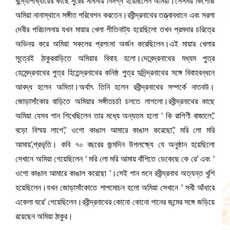
বন্দ্যোপাধ্যায়ের কাছে সুরের সাধনায় নিমগ্ন হয়েছিলেন অমিয়া।সেসময় কিশোরী
অমিয়া নানাস্থানে সঙ্গীত পরিবেশন করতেন।রবীন্দ্রনাথের তত্ত্বাবধানে এবং সরলা
দেবীর পরিচালনায় যখন মায়ার খেলা গীতিনাট্য হয়েছিলো তখন প্রমদার চরিত্রে
অভিনয় করে অমিয়া সকলের প্রশংসা অর্জন করেছিলেন।এই মায়ার খেলার
সূত্রেই ঠাকুরবাড়িতে অমিয়ার বিবাহ হলো।দেবেন্দ্রনাথের মধ্যম পুত্র
হেমেন্দ্রনাথের পুত্র হিতেন্দ্রনাথের কনিষ্ঠ পুত্র হৃদিন্দ্রনাথের সঙ্গে বিবাহবন্ধনে
আবদ্ধ হলেন অমিতা।অর্থাৎ তিনি হলেন রবীন্দ্রনাথের সম্পর্কে নাতবউ।
জোড়াসাঁকোর বাড়িতে অমিয়ার সঙ্গীতচর্চা চলতে লাগলো।রবীন্দ্রনাথের কাছে
অমিয়া যেসব গান শিখেছিলেন তার মধ্যে অন্যতম হলো ‘ কি রাগিণী বাজালে’,’
বড়ো বিস্ময় লাগে’,’ ওগো কাঙাল আমারে কাঙাল করেছো’,’ মরি লো মরি
আমায়’,প্রভৃতি। কবি ৭০ বছরের জন্মদিন উপলক্ষ্যে যে অনুষ্ঠান হয়েছিলো
সেখানে অমিয়া গেয়েছিলেন ‘ মরি লো মরি আমায় বাঁশিতে ডেকেছে কে রে’ এবং ‘
ওগো কাঙাল আমারে কাঙাল করেছো ‘।সেই গান শুনে রবীন্দ্রনাথ অত্যন্ত খুশি
হয়েছিলেন।যখন জোড়াসাঁকোতে শাপমোচন হলো অমিয়া সেখানে ‘ সখী আঁধারে
একেলা ঘরে’ গেয়েছিলেন।রবীন্দ্রনাথের কোনো কোনো গানের জন্মের সঙ্গে জড়িয়ে
রয়েছেন অমিয়া ঠাকুর।