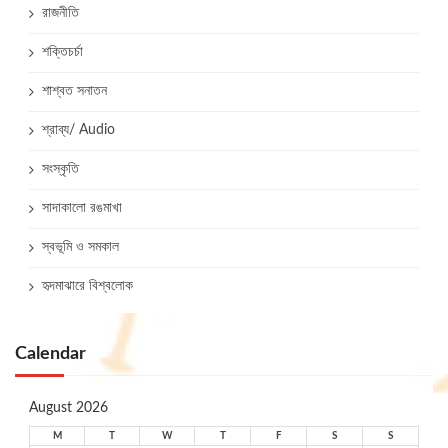
রাজনীতি
শক্তিচর্চা
শাশ্বত সনাতন
শ্রাব্য/ Audio
সংস্কৃতি
সাদাকালো রঙমাখা
স্বভূমি ও সমকাল
হৃদমাঝারে বিশ্বলোক
Calendar
August 2026
M
T
W
T
F
S
S