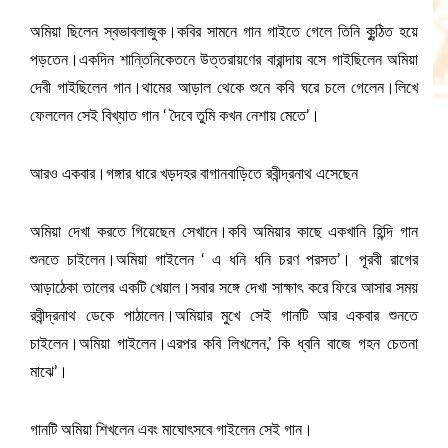
অমিয়া ছিলেন স্বভাবলাজুক।কবির সামনে গান গাইতে গেলে তিনি কুন্ঠিত হয়ে
পড়তেন।একদিন শান্তিনিকেতনে উত্তরায়ণের বারান্দায় বসে গাইছিলেন অমিয়া
দেবী গাইছিলেন গান।থামের আড়াল থেকে শুনে কবি ঘরে চলে গেলেন।লিখে
ফেললেন সেই বিখ্যাত গান ‘ দৈবে তুমি কখন নেশায় মেতে’।
আরও একবার।গঙ্গার ধারে খড়দহর বাগানবাড়িতে রবীন্দ্রনাথ এসেছেন
অমিয়া দেখা করতে গিয়েছেন সেখানে।কবি অমিয়ার কাছে একখানি হিন্দি গান
শুনতে চাইলেন।অমিয়া গাইলেন ‘ এ ধনি ধনি চরণ পরসত’। পূরবী রাগের
আড়াঠেকা তালের একটি খেয়াল।সবার সঙ্গে দেখা সাক্ষাৎ করে ফিরে আসার সময়
রবীন্দ্রনাথ ডেকে পাঠালেন।অমিয়ার মুখে সেই গানটি আর একবার শুনতে
চাইলেন।অমিয়া গাইলেন।এরপর কবি লিখলেন,’ কি ধ্বনি বাজে গহন চেতনা
মাঝে’।
গানটি অমিয়া শিখলেন এবং মাঘোৎসবে গাইলেন সেই গান।