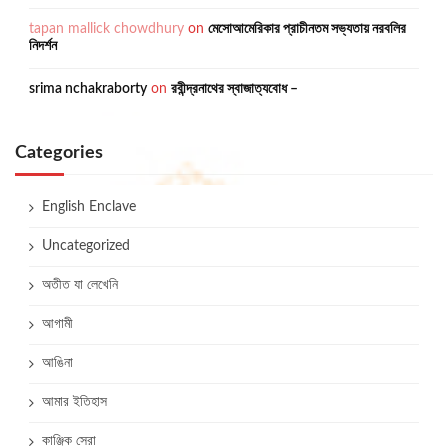
tapan mallick chowdhury
on
মেসোআমেরিকার প্রাচীনতম সভ্যতায় নরবলির
নিদর্শন
srima nchakraborty
on
রবীন্দ্রনাথের স্বাজাত্যবোধ –
Categories
English Enclave
Uncategorized
অতীত যা লেখেনি
আগামী
আঙিনা
আমার ইতিহাস
কাঞ্জিক সেরা