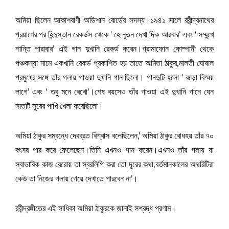
অমিয়া ছিলেন আকাশবাণী অডিশান বোর্ডের সদস্য।১৯৪১ সালে রবীন্দ্রনাথের
প্রয়াণের পর হিন্দুস্তান রেকর্ডস থেকে ‘ হে নূতন দেখা দিক আরবার’ এবং ‘ সম্মুখে
শান্তি পারাবার’ এই গান দুখানি রেকর্ড করেন।গ্রামাফোন কোম্পানী থেকে
পঞ্চকন্যা নামে একখানি রেকর্ড প্রকাশিত হয় তাতে অমিতা ঠাকুর,মালতী ঘোষাল
প্রমুখের সঙ্গে তাঁর গলায় গাওয়া দুখানি গান ছিলো। গানদুটি হলো ‘ বড়ো বিস্ময়
লাগে’ এবং ‘ তবু মনে রেখো’।শেষ বয়সেও তাঁর গাওয়া এই দুখানি গানে যেন
সাতটি সুরের পাখি খেলা করেছিলো।
অমিয়া ঠাকুর সম্বন্ধে দেবব্রত বিশ্বাস বলেছিলেন,’ অমিয়া ঠাকুর বোধহয় তাঁর ৭০
বৎসর পার করে ফেলেছেন।তিনি এখনও গান করেন।এখনও তাঁর গলায় যা
স্বাভাবিক কাজ বেরোয় তা স্বরলিপি করা তো দূরের কথা,বর্তমানকালের অথরিটিরা
কেউ তা নিজের গলায় গেয়ে দেখাতে পারবেন না’।
রবীন্দ্রঙ্গীতের এই সাধিকা অমিয়া ঠাকুরকে জানাই সশ্রদ্ধ প্রণাম।