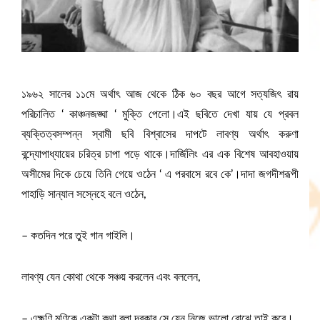
১৯৬২ সালের ১১মে অর্থাৎ আজ থেকে ঠিক ৬০ বছর আগে সত্যজিৎ রায়
পরিচালিত ‘ কাঞ্চনজঙ্ঘা ‘ মুক্তি পেলো।এই ছবিতে দেখা যায় যে প্রবল
ব্যক্তিত্বসম্পন্ন স্বামী ছবি বিশ্বাসের দাপটে লাবণ্য অর্থাৎ করুণা
বন্দ্যোপাধ্যায়ের চরিত্র চাপা পড়ে থাকে।দার্জিলিং এর এক বিশেষ আবহাওয়ায়
অসীমের দিকে চেয়ে তিনি গেয়ে ওঠেন ‘ এ পরবাসে রবে কে’।দাদা জগদীশরূপী
পাহাড়ি সান্যাল সস্নেহে বলে ওঠেন,
– কতদিন পরে তুই গান গাইলি।
লাবণ্য যেন কোথা থেকে সঞ্চয় করলেন এবং বললেন,
– এক্ষুণি মণিকে একটা কথা বলা দরকার সে যেন নিজে ভালো বোঝে তাই করে।