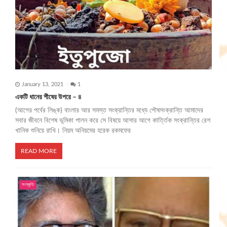
i
o
n
January 13, 2021
1
একটি ধানের শীষের উপরে – ৪
(আগের পর্বের লিঙ্ক) বাংলার আর সমস্ত সংক্রান্তির মধ্যে পৌষসংক্রান্তি আমাদের
সবার জীবনে বিশেষ ভূমিকা পালন করে সে বিষয়ে আসার আগে কার্ত্তিক সংক্রান্তির রেশ
খানিক শুনিয়ে রাখি। নিয়ম অনিয়মের হরেক রকমফের
READ MORE
সংস্কৃতি