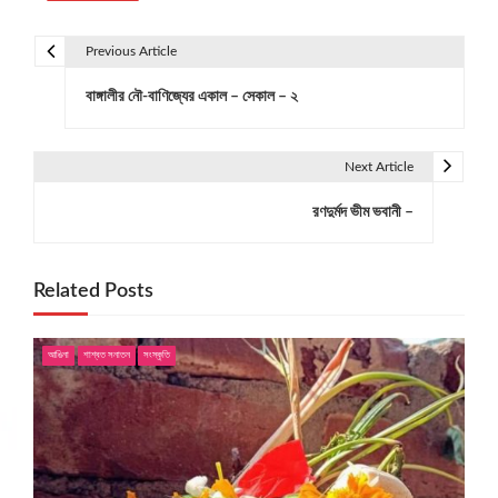
Previous Article
P
বাঙ্গালীর নৌ-বাণিজ্যের একাল – সেকাল – ২
o
s
Next Article
t
রণদুর্মদ ভীম ভবানী –
n
a
Related Posts
v
i
আঙিনা
শাশ্বত সনাতন
সংস্কৃতি
g
a
t