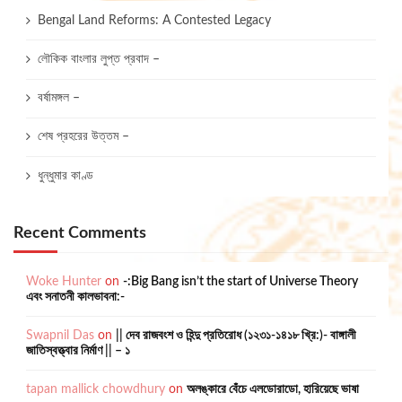
Bengal Land Reforms: A Contested Legacy
লৌকিক বাংলার লুপ্ত প্রবাদ –
বর্ষামঙ্গল –
শেষ প্রহরের উত্তম –
ধুন্ধুমার কাণ্ড
Recent Comments
Woke Hunter
on
-:Big Bang isn’t the start of Universe Theory
এবং সনাতনী কালভাবনা:-
Swapnil Das
on
|| দেব রাজবংশ ও হিন্দু প্রতিরোধ (১২৩১-১৪১৮ খ্রি:)- বাঙ্গালী
জাতিস্বত্ত্বার নির্মাণ || – ১
tapan mallick chowdhury
on
অলঙ্কারে বেঁচে এলডোরাডো, হারিয়েছে ভাষা