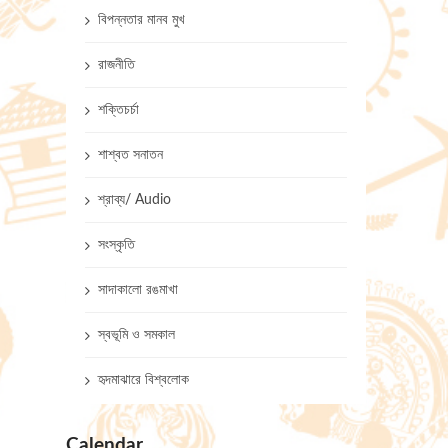
বিপন্নতার মানব মুখ
রাজনীতি
শক্তিচর্চা
শাশ্বত সনাতন
শ্রাব্য/ Audio
সংস্কৃতি
সাদাকালো রঙমাখা
স্বভূমি ও সমকাল
হৃদমাঝারে বিশ্বলোক
Calendar