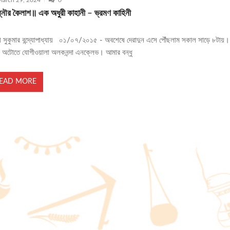
arch 29, 2024
0
্নৌর কৈলাশ॥ এক অধুরী কাহানী – ভ্রমণ কাহিনী
রী সুকুমার বন্দ্যোপাধ্যায় ০১/০৭/২০১৫ - অবশেষে দেরাদুন এসে পৌঁছলাম সকাল সাড়ে ৮টায়
 অটোতে যোগীওয়ালা অলকনন্দা এনক্লেভ। আমার বন্ধু
EAD MORE