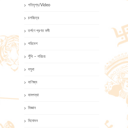
গতিদৃশ্য/Video
চলচ্চিত্র
তর্পণে প্রণত মসী
পরিবেশ
পুঁথি – পরিচয়
বসুধা
বাণিজ্য
বামপন্থা
বিজ্ঞান
বিনোদন