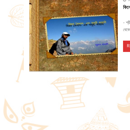
M
কিন
- শ্
থেকে
R