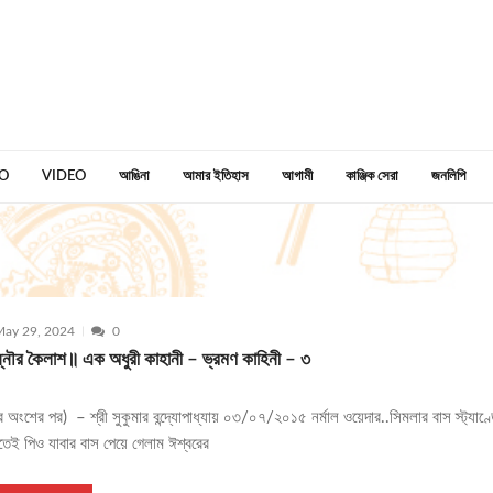
O
VIDEO
আঙিনা
আমার ইতিহাস
আগামী
কাঞ্জিক সেরা
জনলিপি
ay 29, 2024
0
্নৌর কৈলাশ॥ এক অধুরী কাহানী – ভ্রমণ কাহিনী – ৩
্বের অংশের পর) – শ্রী সুকুমার বন্দ্যোপাধ্যায় ০৩/০৭/২০১৫ নর্মাল ওয়েদার..সিমলার বাস স্ট্যাণ্
তেই পিও যাবার বাস পেয়ে গেলাম ঈশ্বরের