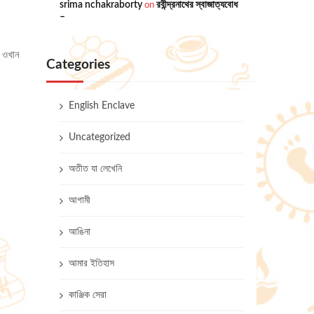
srima nchakraborty
on
রবীন্দ্রনাথের স্বাজাত্যবোধ
–
। ওখান
Categories
English Enclave
Uncategorized
অতীত যা লেখেনি
আগামী
আঙিনা
আমার ইতিহাস
কাঞ্জিক সেরা