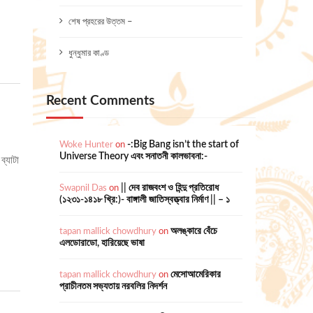
শেষ প্রহরের উত্তম –
ধুন্ধুমার কাণ্ড
Recent Comments
Woke Hunter
on
-:Big Bang isn’t the start of
Universe Theory এবং সনাতনী কালভাবনা:-
ব্যাটা
Swapnil Das
on
|| দেব রাজবংশ ও হিন্দু প্রতিরোধ
(১২৩১-১৪১৮ খ্রি:)- বাঙ্গালী জাতিস্বত্ত্বার নির্মাণ || – ১
tapan mallick chowdhury
on
অলঙ্কারে বেঁচে
এলডোরাডো, হারিয়েছে ভাষা
tapan mallick chowdhury
on
মেসোআমেরিকার
প্রাচীনতম সভ্যতায় নরবলির নিদর্শন