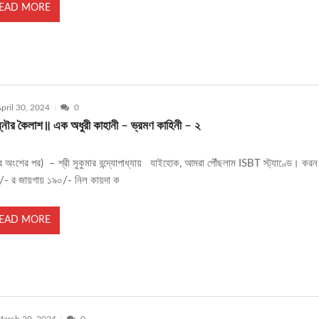
EAD MORE
pril 30, 2024
0
্নৌর কৈলাশ॥ এক অধুরী কাহানী – ভ্রমণ কাহিনী – ২
্বের অংশের পর) – শ্রী সুকুমার বন্দ্যোপাধ্যায় যাইহোক, আমরা পৌঁছলাম ISBT স্ট্যাণ্ডে। করন 
/- র জায়গায় ১৯০/- নিল কায়দা ক
EAD MORE