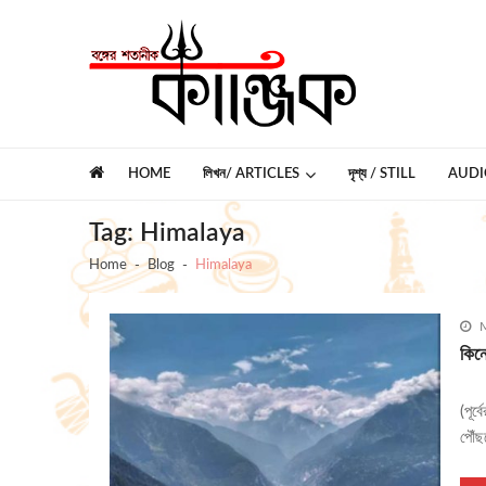
Skip
Skip
to
to
navigation
content
কাঞ্জিক
বঙ্গের শতানীক
HOME
লিখন/ ARTICLES
দৃশ্য / STILL
AUDI
Tag:
Himalaya
Home
Blog
Himalaya
M
কিন
(পূর
পৌঁছ