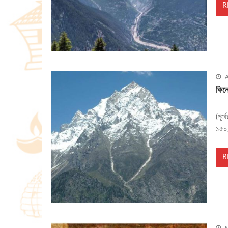
R
A
কিন
(পূর
১৫০
R