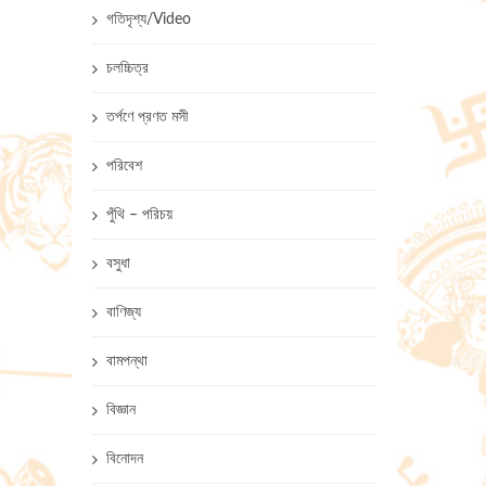
গতিদৃশ্য/Video
চলচ্চিত্র
তর্পণে প্রণত মসী
পরিবেশ
পুঁথি – পরিচয়
বসুধা
বাণিজ্য
বামপন্থা
বিজ্ঞান
বিনোদন