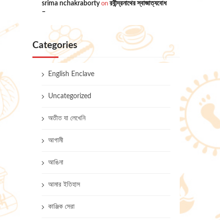
srima nchakraborty
on
রবীন্দ্রনাথের স্বাজাত্যবোধ
–
Categories
English Enclave
Uncategorized
অতীত যা লেখেনি
আগামী
আঙিনা
আমার ইতিহাস
কাঞ্জিক সেরা