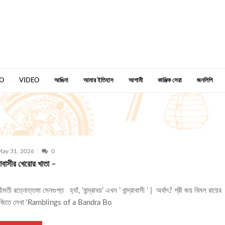
O
VIDEO
আঙিনা
আমার ইতিহাস
আগামী
কাঞ্জিক সেরা
জনলিপি
ay 31, 2026
0
দ্রাবাসীর খেরোর খাতা –
ীমতী রত্নোত্তমা সেনগুপ্ত হ্যাঁ, ‘বান্দ্রাবয়’ এখন ’ বান্দ্রাবাসী ’ | অর্থাৎ? শ্রী জয় বিমল রায়ের
াজিতে লেখা ‘Ramblings of a Bandra Bo