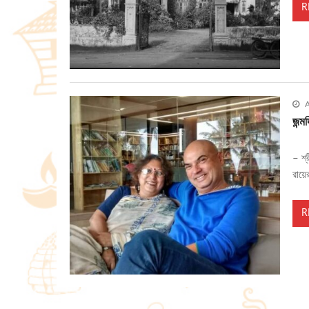
R
A
জন্
– শ্
রায়ে
R