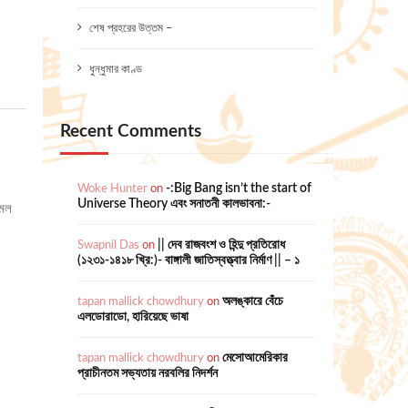
শেষ প্রহরের উত্তম –
ধুন্ধুমার কাণ্ড
Recent Comments
Woke Hunter
on
-:Big Bang isn’t the start of
Universe Theory এবং সনাতনী কালভাবনা:-
িমল
Swapnil Das
on
|| দেব রাজবংশ ও হিন্দু প্রতিরোধ
(১২৩১-১৪১৮ খ্রি:)- বাঙ্গালী জাতিস্বত্ত্বার নির্মাণ || – ১
tapan mallick chowdhury
on
অলঙ্কারে বেঁচে
এলডোরাডো, হারিয়েছে ভাষা
tapan mallick chowdhury
on
মেসোআমেরিকার
প্রাচীনতম সভ্যতায় নরবলির নিদর্শন