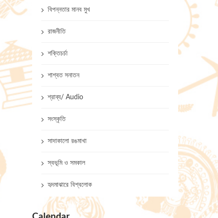
বিপন্নতার মানব মুখ
রাজনীতি
শক্তিচর্চা
শাশ্বত সনাতন
শ্রাব্য/ Audio
সংস্কৃতি
সাদাকালো রঙমাখা
স্বভূমি ও সমকাল
হৃদমাঝারে বিশ্বলোক
Calendar