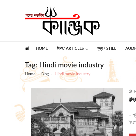
Skip
Skip
to
to
navigation
content
কাঞ্জিক
বঙ্গের শতানীক
HOME
লিখন/ ARTICLES
দৃশ্য / STILL
AUDI
Tag:
Hindi movie industry
Home
Blog
Hindi movie industry
M
বান্
– শ্র
ইংর