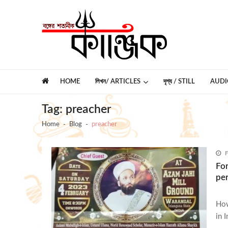
Skip
Skip
to
to
navigation
content
কাঞ্জিক
বঙ্গের শতানীক
HOME
লিখন/ ARTICLES
দৃশ্য / STILL
AUDI
Tag:
preacher
Home
Blog
preacher
F
For
pe
How
in 