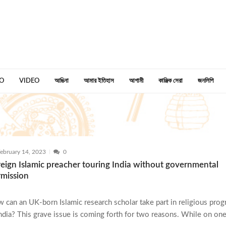
O
VIDEO
আঙিনা
আমার ইতিহাস
আগামী
কাঞ্জিক সেরা
জনলিপি
ebruary 14, 2023
0
eign Islamic preacher touring India without governmental
rmission
 can an UK-born Islamic research scholar take part in religious pro
India? This grave issue is coming forth for two reasons. While on on