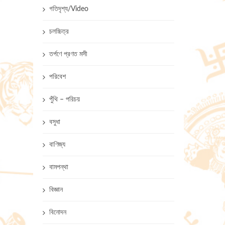
গতিদৃশ্য/Video
চলচ্চিত্র
তর্পণে প্রণত মসী
পরিবেশ
পুঁথি – পরিচয়
বসুধা
বাণিজ্য
বামপন্থা
বিজ্ঞান
বিনোদন