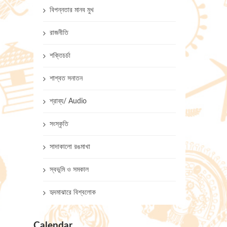
বিপন্নতার মানব মুখ
রাজনীতি
শক্তিচর্চা
শাশ্বত সনাতন
শ্রাব্য/ Audio
সংস্কৃতি
সাদাকালো রঙমাখা
স্বভূমি ও সমকাল
হৃদমাঝারে বিশ্বলোক
Calendar