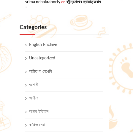
srima nchakraborty
on
রবীন্দ্রনাথের স্বাজাত্যবোধ
–
Categories
English Enclave
Uncategorized
অতীত যা লেখেনি
আগামী
আঙিনা
আমার ইতিহাস
কাঞ্জিক সেরা