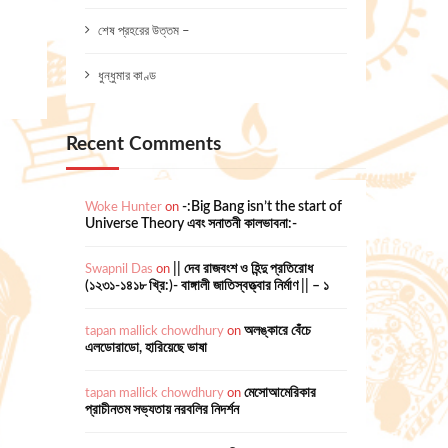
শেষ প্রহরের উত্তম –
ধুন্ধুমার কাণ্ড
Recent Comments
Woke Hunter
on
-:Big Bang isn’t the start of
Universe Theory এবং সনাতনী কালভাবনা:-
Swapnil Das
on
|| দেব রাজবংশ ও হিন্দু প্রতিরোধ
(১২৩১-১৪১৮ খ্রি:)- বাঙ্গালী জাতিস্বত্ত্বার নির্মাণ || – ১
tapan mallick chowdhury
on
অলঙ্কারে বেঁচে
এলডোরাডো, হারিয়েছে ভাষা
tapan mallick chowdhury
on
মেসোআমেরিকার
প্রাচীনতম সভ্যতায় নরবলির নিদর্শন