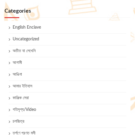
Categories
English Enclave
Uncategorized
অতীত যা লেখেনি
আগামী
আঙিনা
আমার ইতিহাস
কাঞ্জিক সেরা
গতিদৃশ্য/Video
চলচ্চিত্র
তর্পণে প্রণত মসী