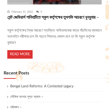
February 15, 2022
0
সেন্ট জেভিয়ার্স পানিহাটিতে স্কুল কর্তৃপক্ষের তুঘলকি আচরণে ধুন্ধুমার –
স্কুল কর্তৃপক্ষের স্বৈর আচরণে স্তম্ভিত অভিভাবকেরা মাত্র পাঁচদিনের ব্যবধানে
অফলাইন পরীক্ষার চাপ কি পড়বে শিশুদের কোমল মনে তা কি স্কুল কর্তৃপক্ষ
বুঝছেন
READ MORE
Recent Posts
Bengal Land Reforms: A Contested Legacy
লৌকিক বাংলার লুপ্ত প্রবাদ –
বর্ষামঙ্গল –