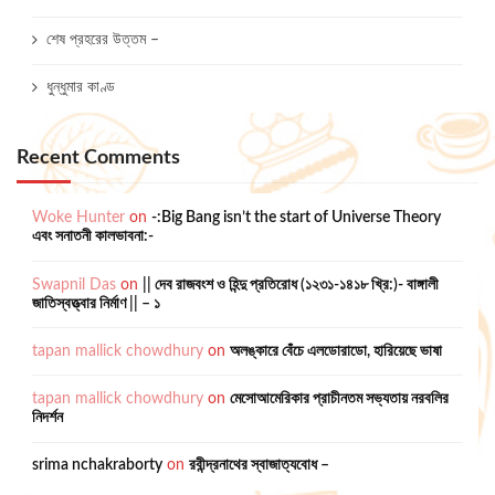
শেষ প্রহরের উত্তম –
ধুন্ধুমার কাণ্ড
Recent Comments
Woke Hunter
on
-:Big Bang isn’t the start of Universe Theory
এবং সনাতনী কালভাবনা:-
Swapnil Das
on
|| দেব রাজবংশ ও হিন্দু প্রতিরোধ (১২৩১-১৪১৮ খ্রি:)- বাঙ্গালী
জাতিস্বত্ত্বার নির্মাণ || – ১
tapan mallick chowdhury
on
অলঙ্কারে বেঁচে এলডোরাডো, হারিয়েছে ভাষা
tapan mallick chowdhury
on
মেসোআমেরিকার প্রাচীনতম সভ্যতায় নরবলির
নিদর্শন
srima nchakraborty
on
রবীন্দ্রনাথের স্বাজাত্যবোধ –