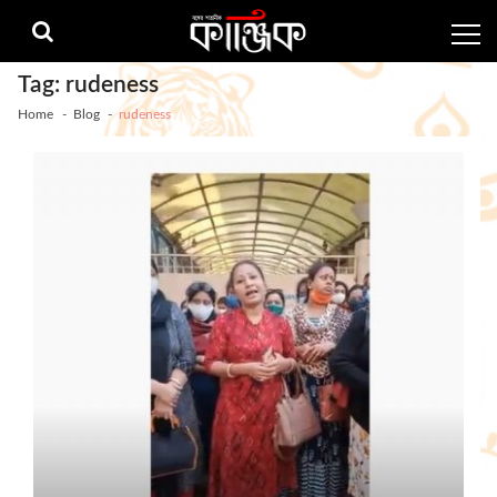
Skip
Skip
to
to
navigation
content
Tag:
rudeness
Home
Blog
rudeness