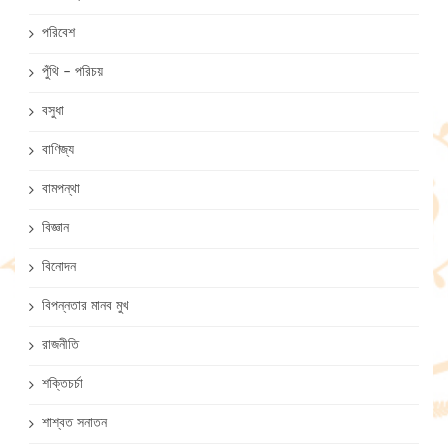
পরিবেশ
পুঁথি – পরিচয়
বসুধা
বাণিজ্য
বামপন্থা
বিজ্ঞান
বিনোদন
বিপন্নতার মানব মুখ
রাজনীতি
শক্তিচর্চা
শাশ্বত সনাতন