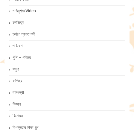
গতিদৃশ্য/Video
চলচ্চিত্র
তর্পণে প্রণত মসী
পরিবেশ
পুঁথি – পরিচয়
বসুধা
বাণিজ্য
বামপন্থা
বিজ্ঞান
বিনোদন
বিপন্নতার মানব মুখ