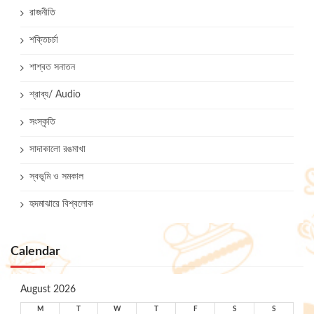
রাজনীতি
শক্তিচর্চা
শাশ্বত সনাতন
শ্রাব্য/ Audio
সংস্কৃতি
সাদাকালো রঙমাখা
স্বভূমি ও সমকাল
হৃদমাঝারে বিশ্বলোক
Calendar
August 2026
M
T
W
T
F
S
S