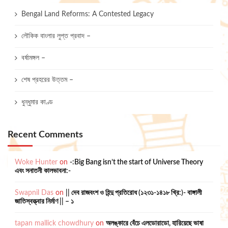
Bengal Land Reforms: A Contested Legacy
লৌকিক বাংলার লুপ্ত প্রবাদ –
বর্ষামঙ্গল –
শেষ প্রহরের উত্তম –
ধুন্ধুমার কাণ্ড
Recent Comments
Woke Hunter
on
-:Big Bang isn’t the start of Universe Theory
এবং সনাতনী কালভাবনা:-
Swapnil Das
on
|| দেব রাজবংশ ও হিন্দু প্রতিরোধ (১২৩১-১৪১৮ খ্রি:)- বাঙ্গালী
জাতিস্বত্ত্বার নির্মাণ || – ১
tapan mallick chowdhury
on
অলঙ্কারে বেঁচে এলডোরাডো, হারিয়েছে ভাষা