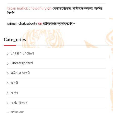
tapan mallick chowdhury
on
মেসোআমেরিকার প্রাচীনতম সভ্যতায় নরবলির
নিদর্শন
srima nchakraborty
on
রবীন্দ্রনাথের স্বাজাত্যবোধ –
Categories
English Enclave
Uncategorized
অতীত যা লেখেনি
আগামী
আঙিনা
আমার ইতিহাস
কাঞ্জিক সেরা