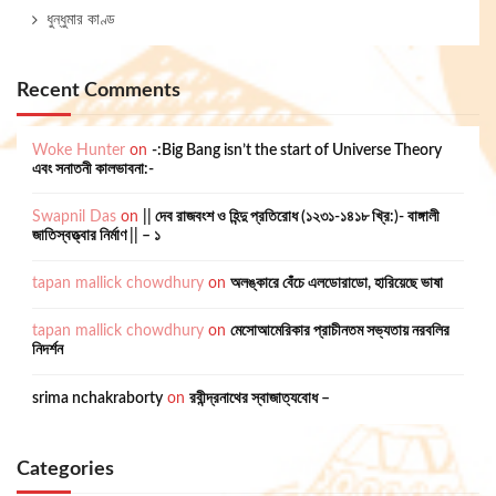
ধুন্ধুমার কাণ্ড
Recent Comments
Woke Hunter
on
-:Big Bang isn’t the start of Universe Theory
এবং সনাতনী কালভাবনা:-
Swapnil Das
on
|| দেব রাজবংশ ও হিন্দু প্রতিরোধ (১২৩১-১৪১৮ খ্রি:)- বাঙ্গালী
জাতিস্বত্ত্বার নির্মাণ || – ১
tapan mallick chowdhury
on
অলঙ্কারে বেঁচে এলডোরাডো, হারিয়েছে ভাষা
tapan mallick chowdhury
on
মেসোআমেরিকার প্রাচীনতম সভ্যতায় নরবলির
নিদর্শন
srima nchakraborty
on
রবীন্দ্রনাথের স্বাজাত্যবোধ –
Categories