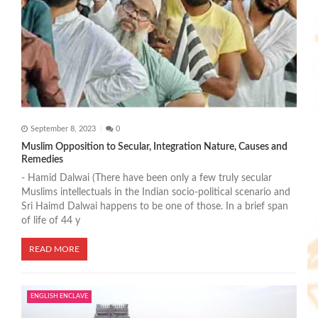
t
i
o
n
September 8, 2023
0
Muslim Opposition to Secular, Integration Nature, Causes and
Remedies
- Hamid Dalwai (There have been only a few truly secular
Muslims intellectuals in the Indian socio-political scenario and
Sri Haimd Dalwai happens to be one of those. In a brief span
of life of 44 y
READ MORE
ENGLISH ENCLAVE