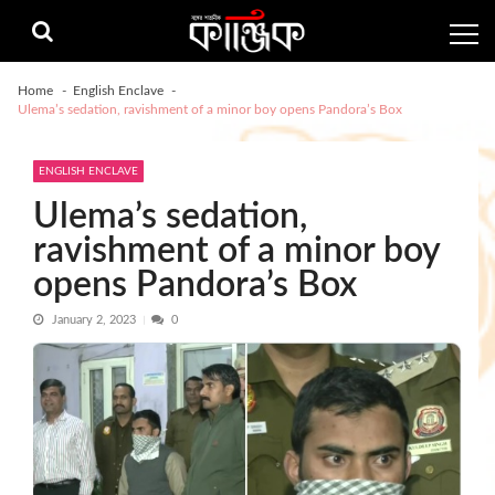
Skip
Skip
to
to
navigation
content
Home
English Enclave
Ulema’s sedation, ravishment of a minor boy opens Pandora’s Box
ENGLISH ENCLAVE
Ulema’s sedation,
ravishment of a minor boy
opens Pandora’s Box
January 2, 2023
0