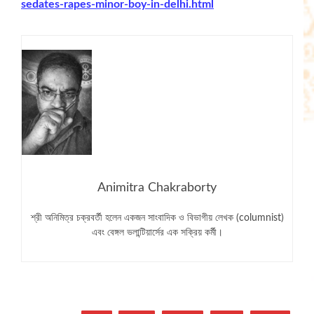
sedates-rapes-minor-boy-in-delhi.html
Animitra Chakraborty
শ্রী অনিমিত্র চক্রবর্তী হলেন একজন সাংবাদিক ও বিভাগীয় লেখক (columnist)
এবং বেঙ্গল ভলান্টিয়ার্সের এক সক্রিয় কর্মী।