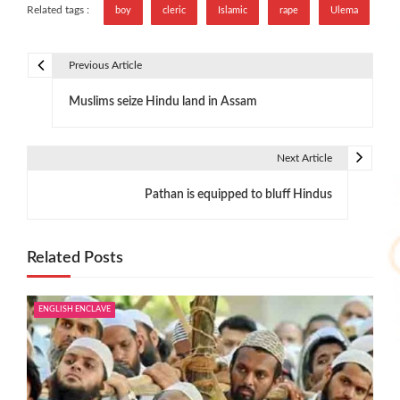
Related tags :
boy
cleric
Islamic
rape
Ulema
Previous Article
P
Muslims seize Hindu land in Assam
o
s
Next Article
t
Pathan is equipped to bluff Hindus
n
a
Related Posts
v
i
ENGLISH ENCLAVE
g
a