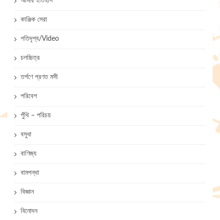
আমার ইতিহাস
কাঞ্জিক সেরা
গতিদৃশ্য/Video
চলচ্চিত্র
তর্পণে প্রণত মসী
পরিবেশ
পুঁথি – পরিচয়
বসুধা
বাণিজ্য
বামপন্থা
বিজ্ঞান
বিনোদন