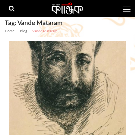
Skip
Skip
to
to
navigation
content
Tag:
Vande Mataram
Home
Blog
Vande Mataram