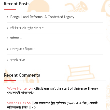
Recent Posts
Bengal Land Reforms: A Contested Legacy
লৌকিক বাংলার লুপ্ত প্রবাদ –
বর্ষামঙ্গল –
শেষ প্রহরের উত্তম –
ধুন্ধুমার কাণ্ড
Recent Comments
Woke Hunter
on
-:Big Bang isn’t the start of Universe Theory
এবং সনাতনী কালভাবনা:-
Swapnil Das
on
|| দেব রাজবংশ ও হিন্দু প্রতিরোধ (১২৩১-১৪১৮ খ্রি:)- বাঙ্গালী
জাতিস্বত্ত্বার নির্মাণ || – ১