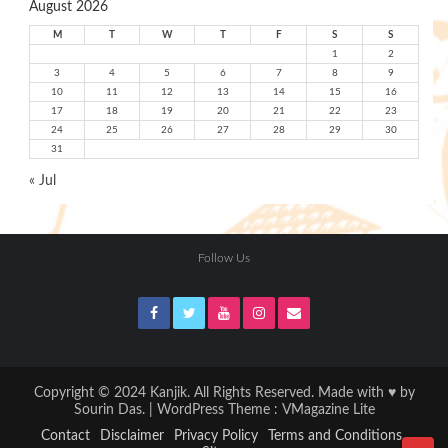
August 2026
M
T
W
T
F
S
S
1
2
3
4
5
6
7
8
9
10
11
12
13
14
15
16
17
18
19
20
21
22
23
24
25
26
27
28
29
30
31
« Jul
Follow Us
Copyright © 2024 Kanjik. All Rights Reserved. Made with ♥ by
Sourin Das. | WordPress Theme :
VMagazine Lite
Contact
Disclaimer
Privacy Policy
Terms and Conditions