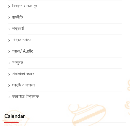
বিপন্নতার মানব মুখ
রাজনীতি
শক্তিচর্চা
শাশ্বত সনাতন
শ্রাব্য/ Audio
সংস্কৃতি
সাদাকালো রঙমাখা
স্বভূমি ও সমকাল
হৃদমাঝারে বিশ্বলোক
Calendar