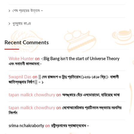
শেষ প্রহরের উত্তম –
ধুন্ধুমার কাণ্ড
Recent Comments
Woke Hunter
on
-:Big Bang isn’t the start of Universe Theory
এবং সনাতনী কালভাবনা:-
Swapnil Das
on
|| দেব রাজবংশ ও হিন্দু প্রতিরোধ (১২৩১-১৪১৮ খ্রি:)- বাঙ্গালী
জাতিস্বত্ত্বার নির্মাণ || – ১
tapan mallick chowdhury
on
অলঙ্কারে বেঁচে এলডোরাডো, হারিয়েছে ভাষা
tapan mallick chowdhury
on
মেসোআমেরিকার প্রাচীনতম সভ্যতায় নরবলির
নিদর্শন
srima nchakraborty
on
রবীন্দ্রনাথের স্বাজাত্যবোধ –