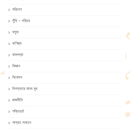
পরিবেশ
পুঁথি – পরিচয়
বসুধা
বাণিজ্য
বামপন্থা
বিজ্ঞান
বিনোদন
বিপন্নতার মানব মুখ
রাজনীতি
শক্তিচর্চা
শাশ্বত সনাতন