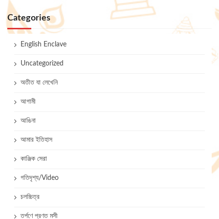
Categories
English Enclave
Uncategorized
অতীত যা লেখেনি
আগামী
আঙিনা
আমার ইতিহাস
কাঞ্জিক সেরা
গতিদৃশ্য/Video
চলচ্চিত্র
তর্পণে প্রণত মসী