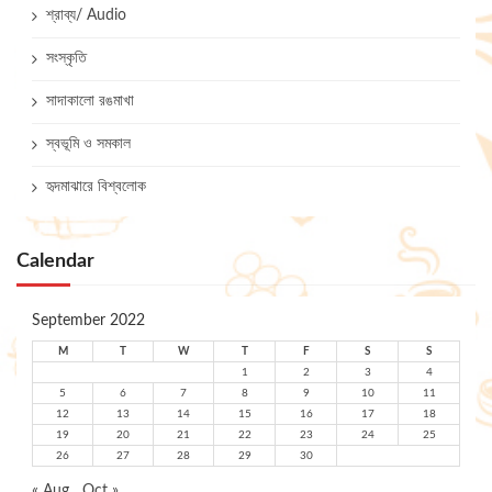
শ্রাব্য/ Audio
সংস্কৃতি
সাদাকালো রঙমাখা
স্বভূমি ও সমকাল
হৃদমাঝারে বিশ্বলোক
Calendar
September 2022
M
T
W
T
F
S
S
1
2
3
4
5
6
7
8
9
10
11
12
13
14
15
16
17
18
19
20
21
22
23
24
25
26
27
28
29
30
« Aug
Oct »