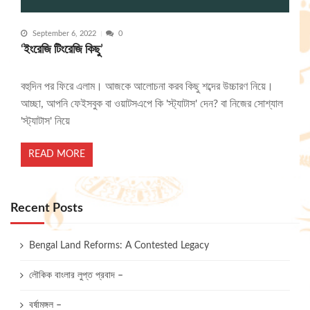
September 6, 2022
0
‘ইংরেজি টিংরেজি কিছু’
বহুদিন পর ফিরে এলাম। আজকে আলোচনা করব কিছু শব্দের উচ্চারণ নিয়ে।
আচ্ছা, আপনি ফেইসবুক বা ওয়াটসএপে কি 'স্ট্যাটাস' দেন? বা নিজের সোশ্যাল
'স্ট্যাটাস' নিয়ে
READ MORE
Recent Posts
Bengal Land Reforms: A Contested Legacy
লৌকিক বাংলার লুপ্ত প্রবাদ –
বর্ষামঙ্গল –