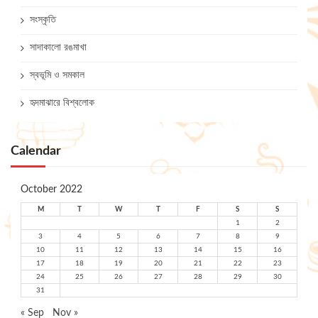
সংস্কৃতি
সাদাকালো রঙমাখা
স্বভূমি ও সমকাল
হৃদমাঝারে বিশ্বলোক
Calendar
October 2022
M
T
W
T
F
S
S
1
2
3
4
5
6
7
8
9
10
11
12
13
14
15
16
17
18
19
20
21
22
23
24
25
26
27
28
29
30
31
« Sep
Nov »