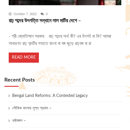
October 7, 2022
0
রাঢ় শব্দের উৎপত্তি সন্ধানে লাল মাটির দেশে –
- শ্রী জ্যোতিষ্মান সরকার রাঢ় শব্দের অর্থ কী? এর উৎসই বা কি? আমরা
সাধারণত রাঢ় শব্দটির পশ্চাতে বাংলা বা বঙ্গ জুড়ে রাঢ়বঙ্গ বা রা
READ MORE
Recent Posts
Bengal Land Reforms: A Contested Legacy
লৌকিক বাংলার লুপ্ত প্রবাদ –
বর্ষামঙ্গল –