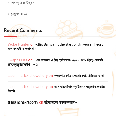
শেষ প্রহরের উত্তম –
ধুন্ধুমার কাণ্ড
Recent Comments
Woke Hunter
on
-:Big Bang isn’t the start of Universe Theory
এবং সনাতনী কালভাবনা:-
Swapnil Das
on
|| দেব রাজবংশ ও হিন্দু প্রতিরোধ (১২৩১-১৪১৮ খ্রি:)- বাঙ্গালী
জাতিস্বত্ত্বার নির্মাণ || – ১
tapan mallick chowdhury
on
অলঙ্কারে বেঁচে এলডোরাডো, হারিয়েছে ভাষা
tapan mallick chowdhury
on
মেসোআমেরিকার প্রাচীনতম সভ্যতায় নরবলির
নিদর্শন
srima nchakraborty
on
রবীন্দ্রনাথের স্বাজাত্যবোধ –