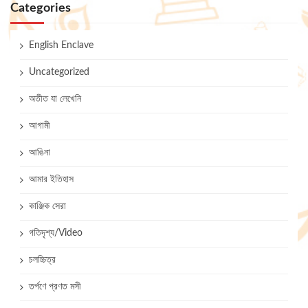
Categories
English Enclave
Uncategorized
অতীত যা লেখেনি
আগামী
আঙিনা
আমার ইতিহাস
কাঞ্জিক সেরা
গতিদৃশ্য/Video
চলচ্চিত্র
তর্পণে প্রণত মসী