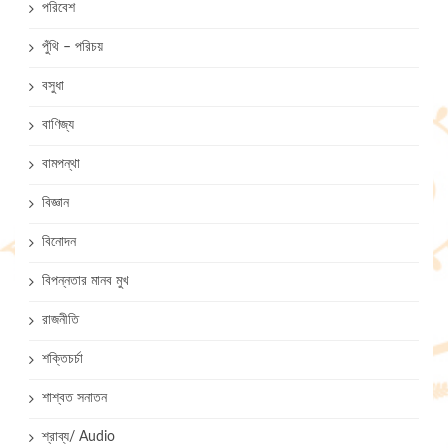
পরিবেশ
পুঁথি – পরিচয়
বসুধা
বাণিজ্য
বামপন্থা
বিজ্ঞান
বিনোদন
বিপন্নতার মানব মুখ
রাজনীতি
শক্তিচর্চা
শাশ্বত সনাতন
শ্রাব্য/ Audio