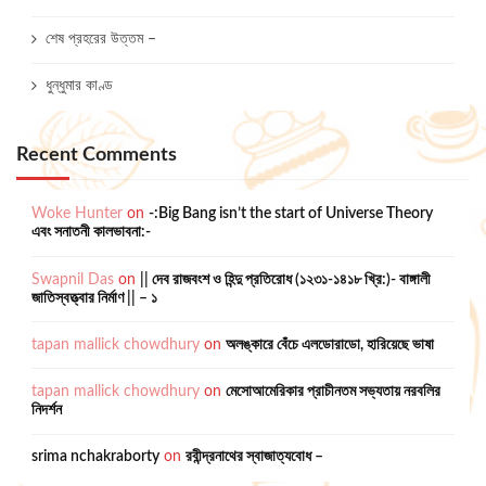
শেষ প্রহরের উত্তম –
ধুন্ধুমার কাণ্ড
Recent Comments
Woke Hunter
on
-:Big Bang isn’t the start of Universe Theory
এবং সনাতনী কালভাবনা:-
Swapnil Das
on
|| দেব রাজবংশ ও হিন্দু প্রতিরোধ (১২৩১-১৪১৮ খ্রি:)- বাঙ্গালী
জাতিস্বত্ত্বার নির্মাণ || – ১
tapan mallick chowdhury
on
অলঙ্কারে বেঁচে এলডোরাডো, হারিয়েছে ভাষা
tapan mallick chowdhury
on
মেসোআমেরিকার প্রাচীনতম সভ্যতায় নরবলির
নিদর্শন
srima nchakraborty
on
রবীন্দ্রনাথের স্বাজাত্যবোধ –