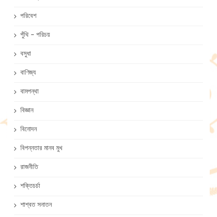
পরিবেশ
পুঁথি – পরিচয়
বসুধা
বাণিজ্য
বামপন্থা
বিজ্ঞান
বিনোদন
বিপন্নতার মানব মুখ
রাজনীতি
শক্তিচর্চা
শাশ্বত সনাতন