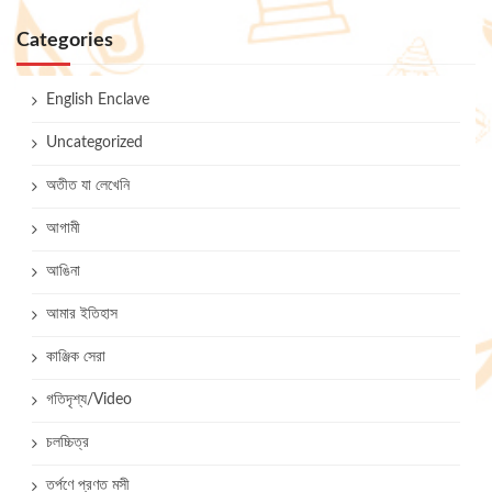
Categories
English Enclave
Uncategorized
অতীত যা লেখেনি
আগামী
আঙিনা
আমার ইতিহাস
কাঞ্জিক সেরা
গতিদৃশ্য/Video
চলচ্চিত্র
তর্পণে প্রণত মসী