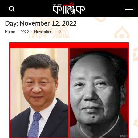
Skip
Skip
to
to
navigation
content
Day:
November 12, 2022
Home
2022
November
12