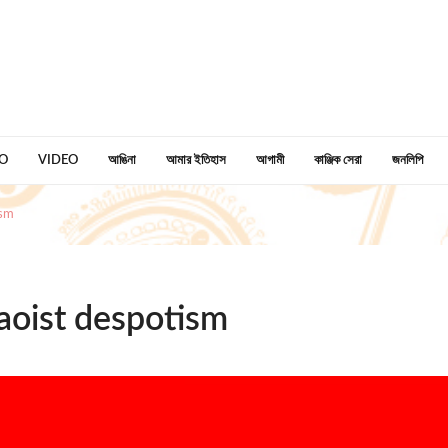
O
VIDEO
আঙিনা
আমার ইতিহাস
আগামী
কাঞ্জিক সেরা
জনলিপি
ism
Maoist despotism