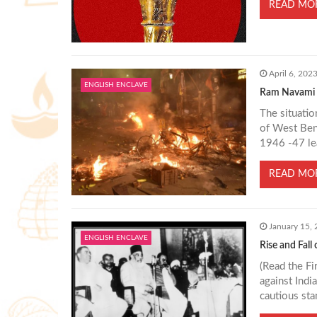
READ MO
i
g
April 6, 202
ENGLISH ENCLAVE
Ram Navami t
a
The situation
of West Beng
t
1946 -47 lea
i
READ MO
o
January 15,
n
ENGLISH ENCLAVE
Rise and Fall
(Read the Fi
against Indi
cautious sta