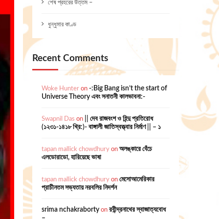
শেষ প্রহরের উত্তম –
ধুন্ধুমার কাণ্ড
Recent Comments
Woke Hunter
on
-:Big Bang isn’t the start of
Universe Theory এবং সনাতনী কালভাবনা:-
Swapnil Das
on
|| দেব রাজবংশ ও হিন্দু প্রতিরোধ
(১২৩১-১৪১৮ খ্রি:)- বাঙ্গালী জাতিস্বত্ত্বার নির্মাণ || – ১
tapan mallick chowdhury
on
অলঙ্কারে বেঁচে
এলডোরাডো, হারিয়েছে ভাষা
tapan mallick chowdhury
on
মেসোআমেরিকার
প্রাচীনতম সভ্যতায় নরবলির নিদর্শন
srima nchakraborty
on
রবীন্দ্রনাথের স্বাজাত্যবোধ
–