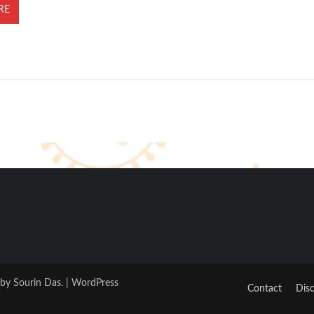
RE
 by Sourin Das. | WordPress
Contact
Disc