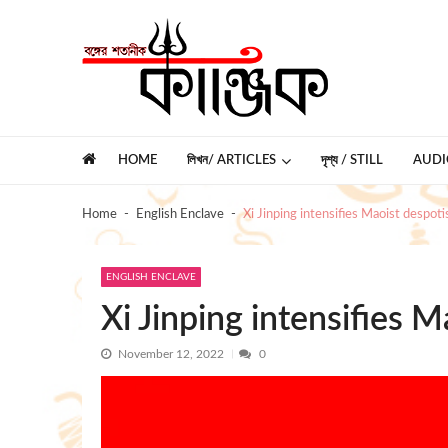
Skip
Skip
to
to
navigation
content
কাঞ্জিক
বঙ্গের শতানীক
HOME
লিখন/ ARTICLES
দৃশ্য / STILL
AUDI
Home
English Enclave
Xi Jinping intensifies Maoist despot
ENGLISH ENCLAVE
Xi Jinping intensifies 
November 12, 2022
0