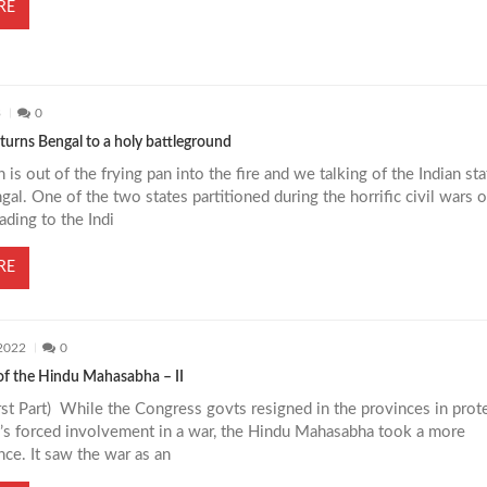
RE
3
0
urns Bengal to a holy battleground
 is out of the frying pan into the fire and we talking of the Indian sta
al. One of the two states partitioned during the horrific civil wars o
ding to the Indi
RE
 2022
0
 of the Hindu Mahasabha – II
rst Part) While the Congress govts resigned in the provinces in prot
a’s forced involvement in a war, the Hindu Mahasabha took a more
nce. It saw the war as an