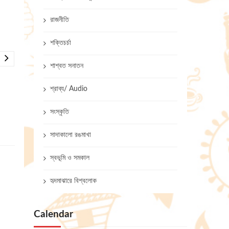
রাজনীতি
শক্তিচর্চা
শাশ্বত সনাতন
শ্রাব্য/ Audio
সংস্কৃতি
সাদাকালো রঙমাখা
স্বভূমি ও সমকাল
হৃদমাঝারে বিশ্বলোক
Calendar