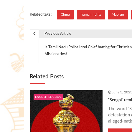
Related tags :
China
human rights
Maoism
Previous Article
P
Is Tamil Nadu Police Intel Chief batting for Christian
o
Missionaries?
s
Related Posts
t
June 3, 202
n
ENGLISH ENCLAVE
“Sengol” remi
The word “S
a
detestation 
alleged-nati
v