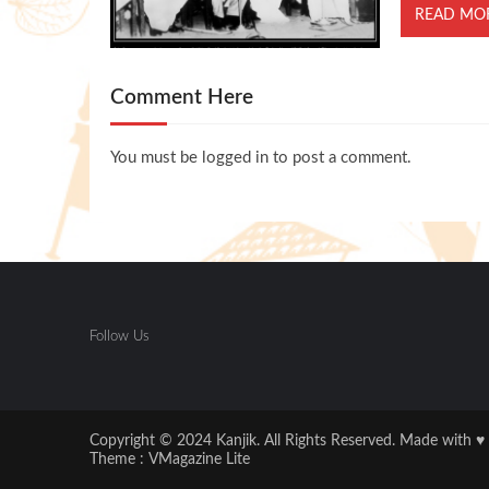
READ MO
Comment Here
You must be
logged in
to post a comment.
Follow Us
Copyright © 2024 Kanjik. All Rights Reserved. Made with ♥
Theme :
VMagazine Lite