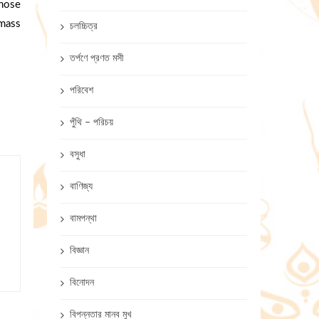
whose
 mass
চলচ্চিত্র
তর্পণে প্রণত মসী
পরিবেশ
পুঁথি – পরিচয়
বসুধা
বাণিজ্য
বামপন্থা
বিজ্ঞান
বিনোদন
বিপন্নতার মানব মুখ