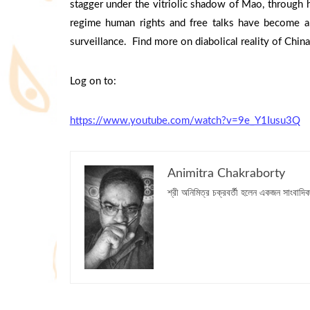
stagger under the vitriolic shadow of Mao, through 
regime human rights and free talks have become arc
surveillance. Find more on diabolical reality of Chin
Log on to:
https://www.youtube.com/watch?v=9e_Y1Iusu3Q
Animitra Chakraborty
শ্রী অনিমিত্র চক্রবর্তী হলেন একজন সাংবাদি