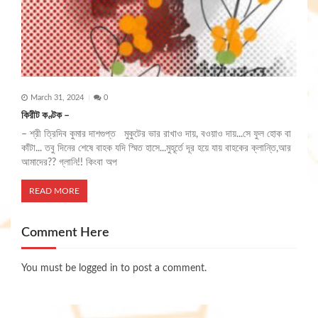
March 31, 2024
0
কিরীট কণ্টক –
– শ্রী ত্রিদিব কুমার দাশগুপ্ত মুকুটের ভার রাখাও দায়, বওয়াও দায়...সে ফুল হোক বা
কাঁটা... তবু দিনের শেষে বাহক যদি স্মিত হাসে...মুহূর্তে দূর হয়ে যায় বাহকের ক্লান্তি,আর
আমাদের?? গ্লানি!! কিংবা অপ
READ MORE
Comment Here
You must be
logged in
to post a comment.