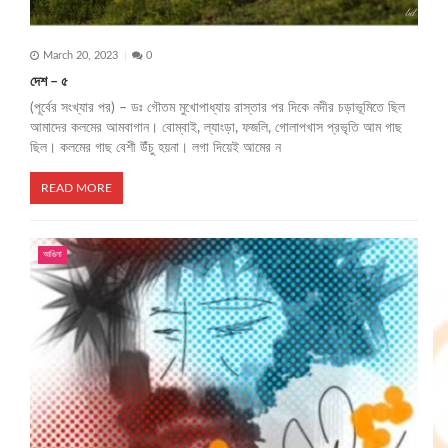
March 20, 2023
0
দেশ – ৫
(পূর্বের সংখ্যার পর) – ডঃ গৌতম মুখোপাধ্যায় রাস্তার ‌পর দিকে নদীর চড়াভূমিতে ছিল
আমাদের কলমের আমবাগান। বোম্বাই, ল্যাংড়া, ফজলি, গোলাপখাস প্রভৃতি আম গাছ
ছিল। কলমের গাছ বেশী উঁচু হয়না। লগা দিয়েই আমের ন
READ MORE
আঙিনা