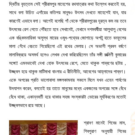
দ্বিতীয় বৃহত্তম সেই শ্রীরামপুর মাহেশের রথযাত্রার কথা উল্লেখ করতেই হয়,
সাথে বলা উচিত এগাঁয়ের কতিপয় মানুষও উৎসব দেখতে মাহেশেই যান, যার
কারণেই এভাবে বলা। আগেই বলেছি গাঁ থেকে শ্রীরামপুরের দূরত্ব কম নয় তবে
উৎসবের রেশ‌ পেতে পৌঁছতে হবে সেখানেই, যেখানে দশমবর্ষীয়া আলুথালু বেশের
এক বঙ্কিমনায়িকা অসুস্থ মায়ের ওষুধ-পথ্যের জোগাড়ে অপটু হাতে বনফুলের
মালা গেঁথে বেচতে গিয়েছিলো এই রথের মেলায়। সে অভাগী প্রবল বর্ষণে
মালাবিক্রয়ে অসমর্থ হলেও লেখক দেখা করিয়েছিলেন তাঁর সঙ্গী রুক্মিণী কুমারের
সঙ্গে!! এমনভাবেই দেখা হোক উৎসবের রেশে, মেতে থাকুক পাব্বণের ছটায় ,‌
উজ্জ্বল হয়ে থাকুক মাটিমাখা বাংলার এ রীতিনীতি, আবেগের আহ্লাদের পাব্বণ।
একে অপরের প্রতি ভালোবাসা মঙ্গলকামনায় সকলে মিলে যখন এহেন পার্বণের
উদযাপন করেন, বলতেই হয় তাতে মানুষের মধ্যে একজনের অপরের সঙ্গে বেঁধে
বেঁধে থাকা, একান্নবর্তী হয়ে থাকার সহজ সংস্কারটা ভোরের সূর্যকিরণের মতোই
উজ্জ্বলভাবে রয়ে আছে।
শ্রাবণ মানেই শিবের মাস,
শিবপুরাণ অনুযায়ী শিবের