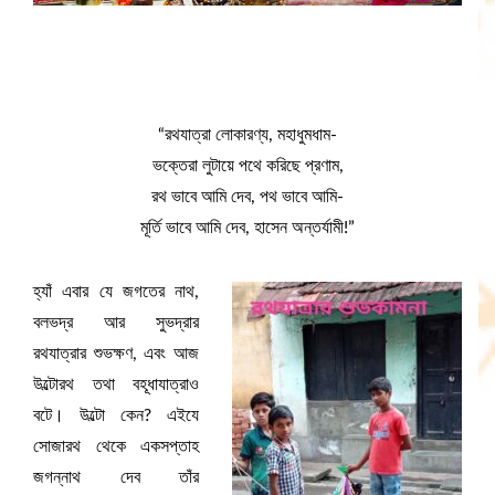
“রথযাত্রা লোকারণ্য, মহাধুমধাম-
ভক্তেরা লুটায়ে পথে করিছে প্রণাম,
রথ ভাবে আমি দেব, পথ ভাবে আমি-
মূর্তি ভাবে আমি দেব, হাসেন অন্তর্যামী!”
হ্যাঁ এবার যে জগতের নাথ,
বলভদ্র আর সুভদ্রার
রথযাত্রার শুভক্ষণ, এবং আজ
উল্টোরথ তথা বহূধাযাত্রাও
বটে। উল্টো কেন? এইযে
সোজারথ থেকে একসপ্তাহ
জগন্নাথ দেব তাঁর