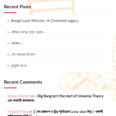
Recent Posts
Bengal Land Reforms: A Contested Legacy
লৌকিক বাংলার লুপ্ত প্রবাদ –
বর্ষামঙ্গল –
শেষ প্রহরের উত্তম –
ধুন্ধুমার কাণ্ড
Recent Comments
Woke Hunter
on
-:Big Bang isn’t the start of Universe Theory
এবং সনাতনী কালভাবনা:-
Swapnil Das
on
|| দেব রাজবংশ ও হিন্দু প্রতিরোধ (১২৩১-১৪১৮ খ্রি:)- বাঙ্গালী