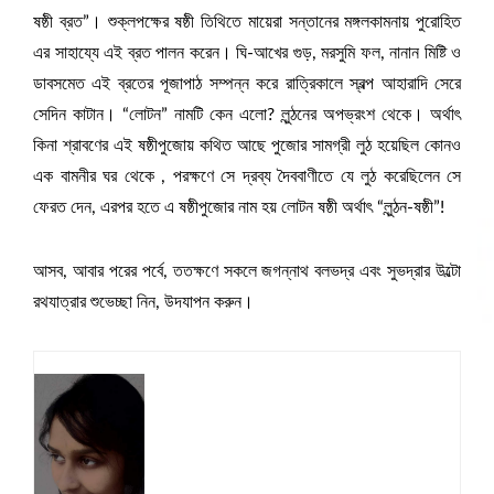
ষষ্ঠী ব্রত”। শুক্লপক্ষের ষষ্ঠী তিথিতে মায়েরা সন্তানের মঙ্গলকামনায় পুরোহিত
এর সাহায্যে এই ব্রত পালন করেন। ঘি-আখের গুড়, মরসুমি ফল, নানান মিষ্টি ও
ডাবসমেত এই ব্রতের পূজাপাঠ সম্পন্ন করে রাত্রিকালে স্বল্প আহারাদি ‌সেরে
সেদিন কাটান। “লোটন” নামটি কেন এলো? লুন্ঠনের অপভ্রংশ থেকে। অর্থাৎ
কিনা শ্রাবণের এই ষষ্ঠীপুজোয় কথিত আছে পুজোর সামগ্রী লুঠ হয়েছিল কোনও
এক বামনীর ঘর থেকে , পরক্ষণে সে দ্রব্য দৈববাণীতে যে লুঠ করেছিলেন সে
ফেরত দেন, এরপর হতে এ ষষ্ঠীপুজোর নাম হয় লোটন ষষ্ঠী অর্থাৎ “লুন্ঠন-ষষ্ঠী”!
আসব, আবার পরের পর্বে, ততক্ষণে সকলে জগন্নাথ বলভদ্র এবং সুভদ্রার উল্টো
রথযাত্রার শুভেচ্ছা নিন, উদযাপন করুন।