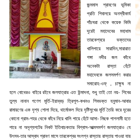
জন্মমাস শ্রাবণের ভূমিকা
প্রতি শিবালয়ে অনস্বীকার্য
পাঁচঘরা থেকে কয়েক কিমি
দূরেই মহাদেবের মহাধাম
তারকেশ্বরে ভক্তদের
খালিপায়ে সারাদিন,সারারাত
গঙ্গা নদীর জল কাঁধে
অনেকটা রাস্তা হেঁটে
মহাদেবকে জলসমর্পণ করার
সমারোহ-ওফ্ , চাক্ষুষ না
হলে বোধেরও বাইরে রইবে জলযাত্রার এত উন্মাদনা, শুধু তাই তো নয়- শিবের
তুল্য নানান গণেশ মূর্তি-ইয়াব্বড় ত্রিশূল-কখনও শিবভক্ত হনুমান-আবার
রামায়ণের এক দৃশ্য শোলা দিয়ে, থার্মোকল দিয়ে দৃষ্টিসুখের মূর্তি তৈরি করে দূরের
কোনো গ্রাম-শহর থেকে কাঁধে নিয়ে খালি পায়ে হেঁটে আসা- নিছক পাগলামী হতে
পারে না অদৃশ্যপটের নিকট ইতিবাচকতার বিশ্বাস-আত্মসমর্পণ
জলযাত্রাও যে
উৎসব-তার আস্বাদ শ্রাবণ মাসে তারকেশ্বর সংলগ্ন রাস্তায় রাস্তায় পাওয়া যায়