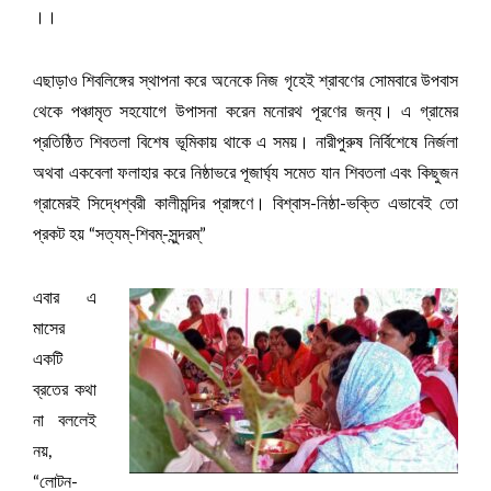
।।
এছাড়াও শিবলিঙ্গের স্থাপনা করে অনেকে নিজ গৃহেই শ্রাবণের সোমবারে উপবাস
থেকে পঞ্চামৃত সহযোগে উপাসনা করেন মনোরথ পূরণের জন্য। এ গ্রামের
প্রতিষ্ঠিত শিবতলা বিশেষ ভূমিকায় থাকে এ সময়। নারীপুরুষ নির্বিশেষে নির্জলা
অথবা একবেলা ফলাহার করে নিষ্ঠাভরে পূজার্ঘ্য সমেত যান শিবতলা এবং কিছুজন
গ্রামেরই সিদ্ধেশ্বরী কালীমন্দির প্রাঙ্গণে।
বিশ্বাস-নিষ্ঠা-ভক্তি এভাবেই তো
প্রকট হয় “সত্যম্-শিবম্-সুন্দরম্”
এবার এ
মাসের
একটি
ব্রতের কথা
না বললেই
নয়,
“লোটন-