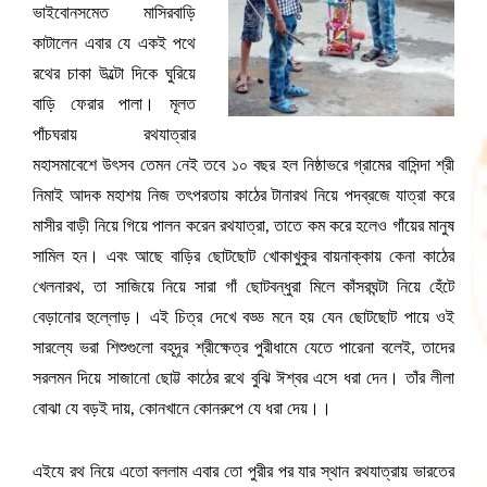
ভাইবোনসমেত মাসিরবাড়ি
কাটালেন এবার যে একই পথে
রথের চাকা উল্টো দিকে ঘুরিয়ে
বাড়ি ফেরার পালা। মূলত
পাঁচঘরায় রথযাত্রার
মহাসমাবেশে উৎসব তেমন নেই তবে ১০ বছর হল নিষ্ঠাভরে গ্রামের বাসিন্দা শ্রী
নিমাই আদক মহাশয় নিজ তৎপরতায় কাঠের টানারথ নিয়ে পদব্রজে যাত্রা করে
মাসীর বাড়ী নিয়ে গিয়ে পালন করেন রথযাত্রা, তাতে কম করে হলেও গাঁয়ের মানুষ
সামিল হন। এবং আছে বাড়ির ছোটছোট খোকাখুকুর বায়নাক্কায় কেনা কাঠের
খেলনারথ, তা সাজিয়ে নিয়ে সারা গাঁ ছোটবন্ধুরা মিলে কাঁসরঘন্টা নিয়ে হেঁটে
বেড়ানোর হুল্লোড়। এই চিত্র দেখে বড্ড মনে হয় যেন ছোটছোট পায়ে ওই
সারল্যে ভরা শিশুগুলো বহূদূর শ্রীক্ষেত্র পুরীধামে যেতে পারেনা বলেই, তাদের
সরলমন দিয়ে সাজানো ছোট্ট কাঠের রথে বুঝি ঈশ্বর এসে ধরা দেন। তাঁর লীলা
বোঝা যে বড়ই দায়, কোনখানে কোনরুপে যে ধরা দেয়।।
এইযে রথ নিয়ে এতো বললাম এবার তো পুরীর পর যার স্থান রথযাত্রায় ভারতের