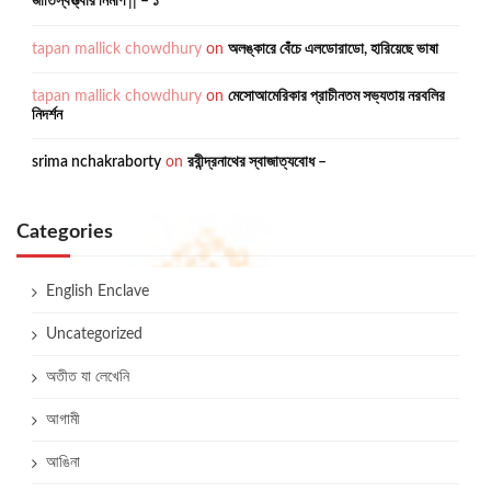
জাতিস্বত্ত্বার নির্মাণ || – ১
tapan mallick chowdhury
on
অলঙ্কারে বেঁচে এলডোরাডো, হারিয়েছে ভাষা
tapan mallick chowdhury
on
মেসোআমেরিকার প্রাচীনতম সভ্যতায় নরবলির
নিদর্শন
srima nchakraborty
on
রবীন্দ্রনাথের স্বাজাত্যবোধ –
Categories
English Enclave
Uncategorized
অতীত যা লেখেনি
আগামী
আঙিনা