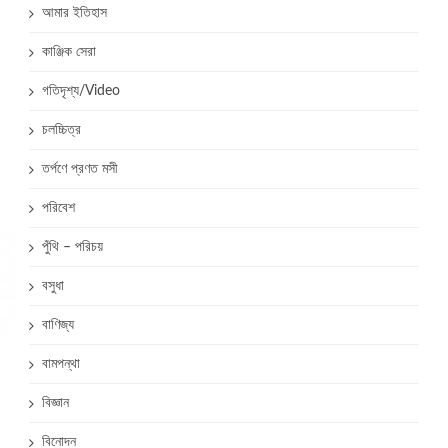
আমার ইতিহাস
কাঞ্জিক সেরা
গতিদৃশ্য/Video
চলচ্চিত্র
তর্পণে প্রণত মসী
পরিবেশ
পুঁথি – পরিচয়
বসুধা
বাণিজ্য
বামপন্থা
বিজ্ঞান
বিনোদন