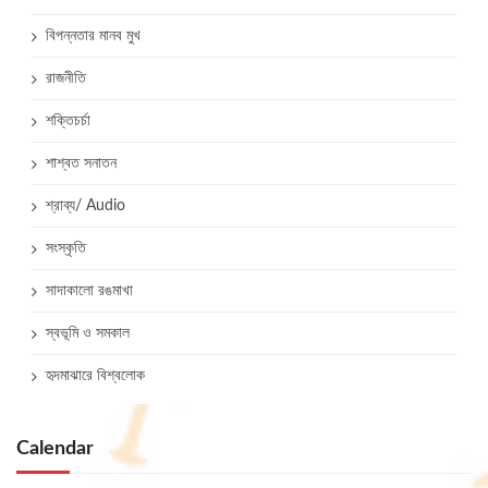
বিপন্নতার মানব মুখ
রাজনীতি
শক্তিচর্চা
শাশ্বত সনাতন
শ্রাব্য/ Audio
সংস্কৃতি
সাদাকালো রঙমাখা
স্বভূমি ও সমকাল
হৃদমাঝারে বিশ্বলোক
Calendar