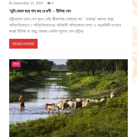
September 13, 2023
0
‘তুমি কেমন করে গান কর হে গুণী’ – নীলিমা সেন
রবীন্দ্রনাথ তখন বেশ বৃদ্ধ।তাঁর জীবদ্দশায় শেষারের মত ' ডাকঘর' মঞ্চস্থ হচ্ছে
শান্তিনিকেতনে। শান্তিনিকেতনের অধিবাসী ললিতমোহন গুপ্ত ও পঙ্কজিনী গুপ্তের
কন্যা নীলিমা বা বাচ্চু সেসময় একদিন সুযোগ পেল রবীন্দ্র
READ MORE
আঙিনা