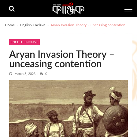
Skip
Skip
to
to
navigation
content
Home
English Enclave
Aryan Invasion Theory – unceasing contention
ENGLISH ENCLAVE
Aryan Invasion Theory –
unceasing contention
March 3, 2023
0