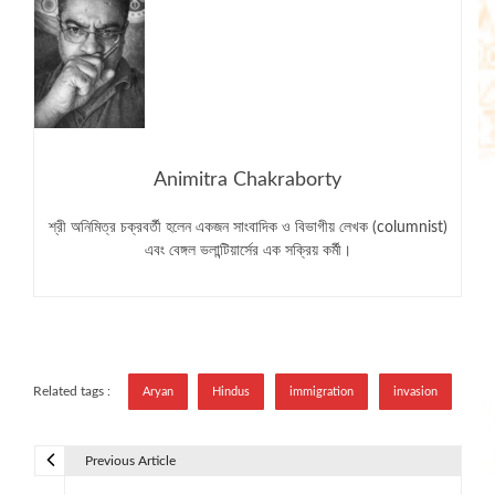
Animitra Chakraborty
শ্রী অনিমিত্র চক্রবর্তী হলেন একজন সাংবাদিক ও বিভাগীয় লেখক (columnist)
এবং বেঙ্গল ভলান্টিয়ার্সের এক সক্রিয় কর্মী।
Related tags :
Aryan
Hindus
immigration
invasion
Previous Article
P