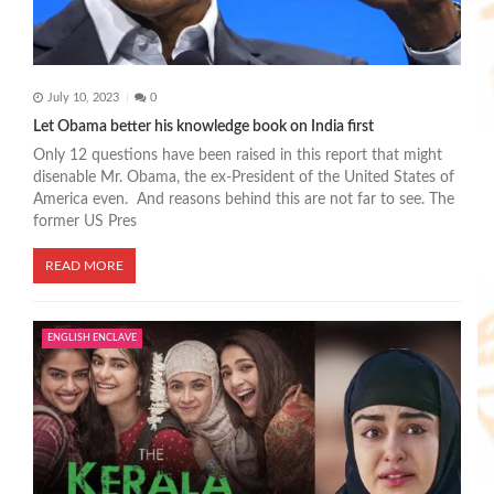
n
July 10, 2023
0
Let Obama better his knowledge book on India first
Only 12 questions have been raised in this report that might
disenable Mr. Obama, the ex-President of the United States of
America even. And reasons behind this are not far to see. The
former US Pres
READ MORE
ENGLISH ENCLAVE