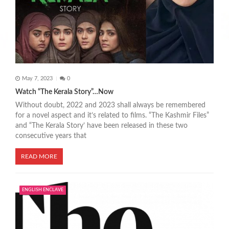
May 7, 2023
0
Watch “The Kerala Story”…Now
Without doubt, 2022 and 2023 shall always be remembered
for a novel aspect and it’s related to films. “The Kashmir Files”
and “The Kerala Story’ have been released in these two
consecutive years that
READ MORE
ENGLISH ENCLAVE