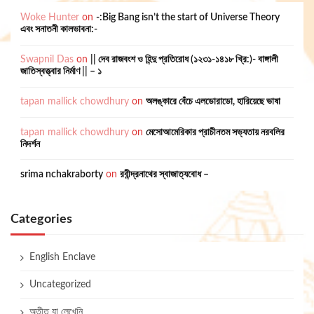
Woke Hunter
on
-:Big Bang isn’t the start of Universe Theory
এবং সনাতনী কালভাবনা:-
Swapnil Das
on
|| দেব রাজবংশ ও হিন্দু প্রতিরোধ (১২৩১-১৪১৮ খ্রি:)- বাঙ্গালী
জাতিস্বত্ত্বার নির্মাণ || – ১
tapan mallick chowdhury
on
অলঙ্কারে বেঁচে এলডোরাডো, হারিয়েছে ভাষা
tapan mallick chowdhury
on
মেসোআমেরিকার প্রাচীনতম সভ্যতায় নরবলির
নিদর্শন
srima nchakraborty
on
রবীন্দ্রনাথের স্বাজাত্যবোধ –
Categories
English Enclave
Uncategorized
অতীত যা লেখেনি