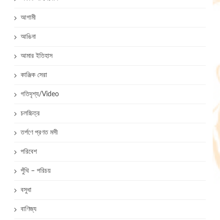
আগামী
আঙিনা
আমার ইতিহাস
কাঞ্জিক সেরা
গতিদৃশ্য/Video
চলচ্চিত্র
তর্পণে প্রণত মসী
পরিবেশ
পুঁথি – পরিচয়
বসুধা
বাণিজ্য