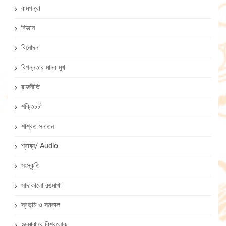
বামপন্থা
বিজ্ঞান
বিনোদন
বিপন্নতার মানব মুখ
রাজনীতি
শক্তিচর্চা
শাশ্বত সনাতন
শ্রাব্য/ Audio
সংস্কৃতি
সাদাকালো রঙমাখা
স্বভূমি ও সমকাল
হৃদমাঝারে বিশ্বলোক