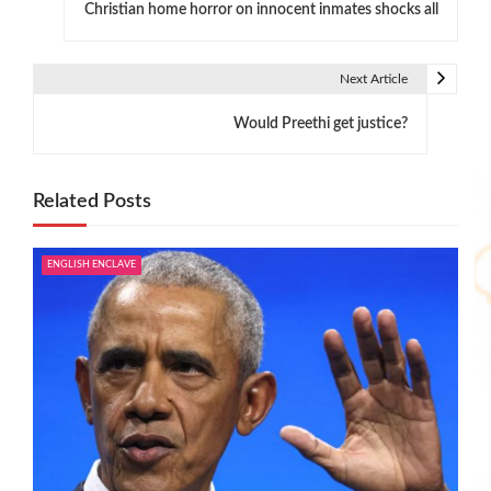
Christian home horror on innocent inmates shocks all
o
s
Next Article
t
Would Preethi get justice?
n
a
Related Posts
v
i
ENGLISH ENCLAVE
g
a
t
i
o