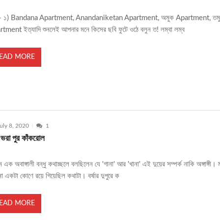
্ব - ১) Bandana Apartment, Anandaniketan Apartment, অমুক Apartment, তম
tment ইত্যাদি শুনলেই আপনার মনে কিসের ছবি ফুটে ওঠে বলুন ত! লম্বা লম্ব
EAD MORE
uly 8, 2020
1
 ভরা পুর কাঁকরোল
ন এক অবাঙ্গালী বন্ধু কথাচ্ছলে বলছিলেন যে 'গানা' আর 'খানা' এই দুয়ের সম্পর্ক নাকি অঙ্গাঙ্গী। 
 একটা কোণে রয়ে গিয়েছিল কথাটা। বর্ষার দুপুরে ক
EAD MORE