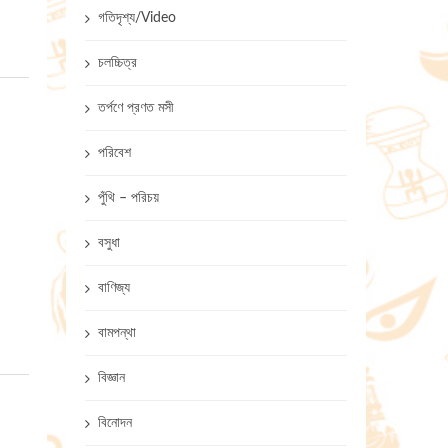
গতিদৃশ্য/Video
চলচ্চিত্র
তর্পণে প্রণত মসী
পরিবেশ
পুঁথি – পরিচয়
বসুধা
বাণিজ্য
বামপন্থা
বিজ্ঞান
বিনোদন