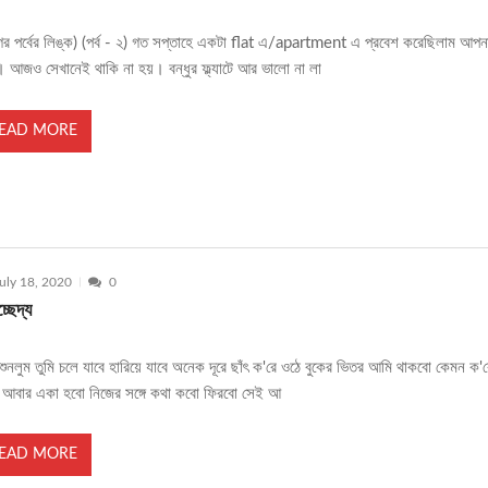
র পর্বের লিঙ্ক) (পর্ব - ২) গত সপ্তাহে একটা flat এ/apartment এ প্রবেশ করেছিলাম আপন
ে। আজও সেখানেই থাকি না হয়। বন্ধুর ফ্ল্যাটে আর ভালো না লা
EAD MORE
uly 18, 2020
0
্ছেদ্য
শুনলুম তুমি চলে যাবে হারিয়ে যাবে অনেক দূরে ছাঁৎ ক'রে ওঠে বুকের ভিতর আমি থাকবো কেমন ক'র
আবার একা হবো নিজের সঙ্গে কথা কবো ফিরবো সেই আ
EAD MORE