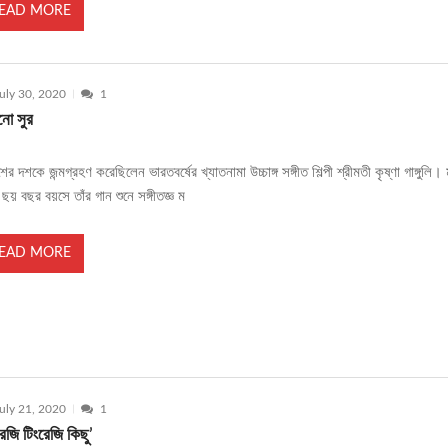
EAD MORE
uly 30, 2020
1
নো সুর
ের দশকে জন্মগ্রহণ করেছিলেন ভারতবর্ষের খ্যাতনামা উচ্চাঙ্গ সঙ্গীত শিল্পী শ্রীমতী কৃষ্ণা গাঙ্গুলি। 
- ছয় বছর বয়সে তাঁর গান শুনে সঙ্গীতজ্ঞ ম
EAD MORE
uly 21, 2020
1
েজি টিংরেজি কিছু’