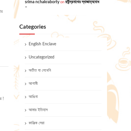
srima nchakraborty
on
রবীন্দ্রনাথের স্বাজাত্যবোধ
–
ার
Categories
English Enclave
Uncategorized
অতীত যা লেখেনি
আগামী
আঙিনা
ে !
আমার ইতিহাস
কাঞ্জিক সেরা