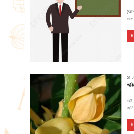
(আগে
সঙ্গ
R
J
অবিচ
যেই 
আমি 
R