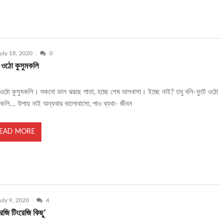
uly 18, 2020
0
ে ওঠো কুসুমকলি
 ওঠো কুসুমকলি। শুকনো ডাল ঝরছে পাতা, হচ্ছে শেষ ভালবাসা। ইচ্ছে নাই? তবু বলি-ফুটে ওঠো
মকলি... উপায় নাই অন্যথার ভালোবাসো, পাও ব্যথা- জীবন
EAD MORE
uly 9, 2020
4
েজি টিংরেজি কিছু’