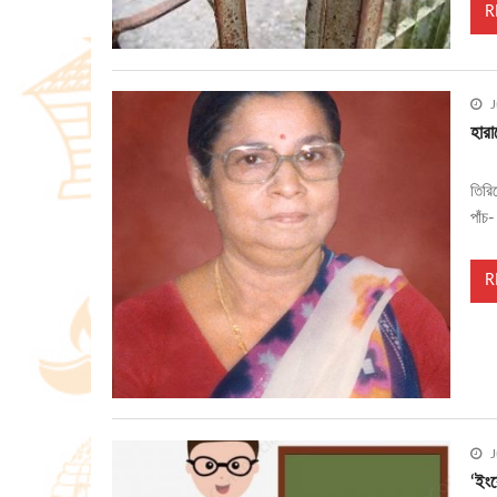
R
J
হারা
তিরিশ
পাঁচ
R
J
‘ইংর