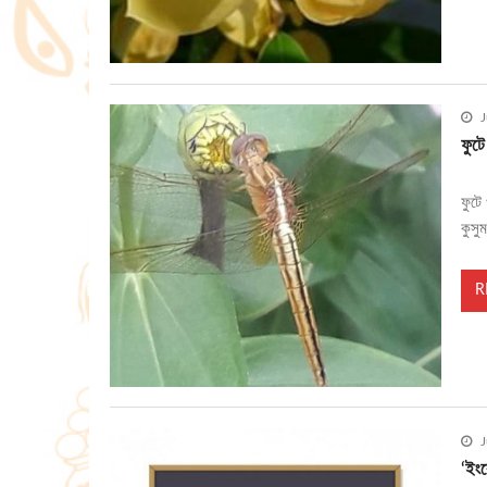
J
ফুট
ফুটে
কুসু
R
J
‘ইংর