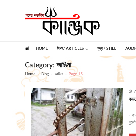
Skip
Skip
to
to
navigation
content
কাঞ্জিক
বঙ্গের শতানীক
HOME
লিখন/ ARTICLES
দৃশ্য / STILL
AUDI
Category:
আঙিনা
Home
Blog
আঙিনা
Page 15
A
কমর
- কা
বুর্