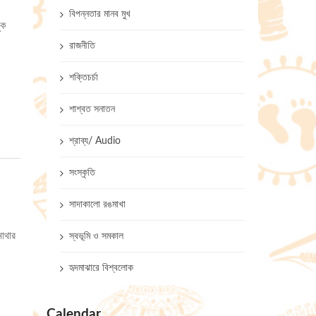
বিপন্নতার মানব মুখ
ুক
রাজনীতি
শক্তিচর্চা
শাশ্বত সনাতন
শ্রাব্য/ Audio
সংস্কৃতি
সাদাকালো রঙমাখা
মাথার
স্বভূমি ও সমকাল
হৃদমাঝারে বিশ্বলোক
Calendar