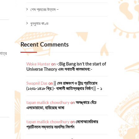
শেষ প্রহরের উত্তম –
ধুন্ধুমার কাণ্ড
Recent Comments
মাত্র
Woke Hunter
on
-:Big Bang isn’t the start of
Universe Theory এবং সনাতনী কালভাবনা:-
Swapnil Das
on
|| দেব রাজবংশ ও হিন্দু প্রতিরোধ
(১২৩১-১৪১৮ খ্রি:)- বাঙ্গালী জাতিস্বত্ত্বার নির্মাণ || – ১
tapan mallick chowdhury
on
অলঙ্কারে বেঁচে
এলডোরাডো, হারিয়েছে ভাষা
tapan mallick chowdhury
on
মেসোআমেরিকার
প্রাচীনতম সভ্যতায় নরবলির নিদর্শন