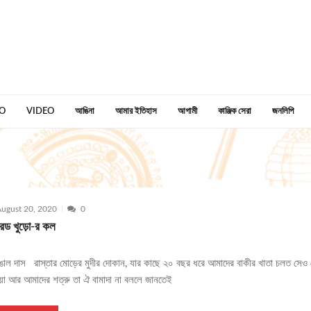
O
VIDEO
আঙিনা
আমার ইতিহাস
আগামী
কাঞ্জিক সেরা
জনলিপি
ugust 20, 2020
0
েড খুড়ো-র কল
ঙাল দাস রাস্তার মোড়ের মুদীর দোকান, যার কাছে ২০ বছর ধরে আমাদের বাকীর খাতা চলত সেও 
জোয়া আর আমাদের শত্রু তা ঐ বামাদা না বললে জানতেই