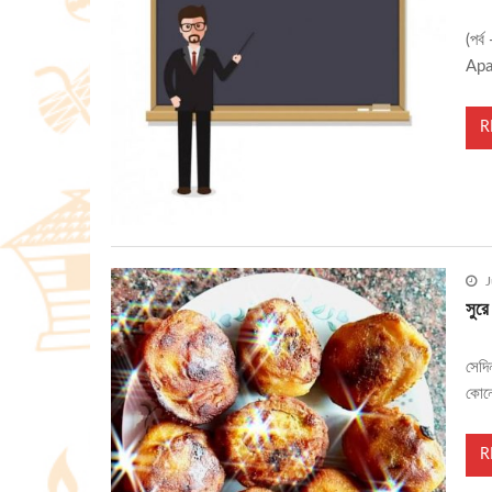
(পর
Apar
R
J
সুরে
সেদি
কোনো
R