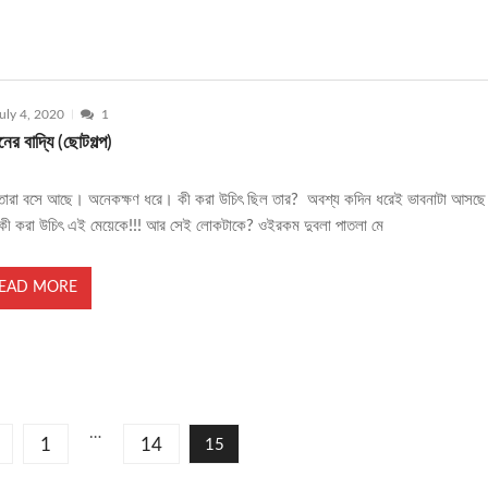
uly 4, 2020
1
ের বাদ্যি (ছোটগল্প)
তারা বসে আছে। অনেকক্ষণ ধরে। কী করা উচিৎ ছিল তার? অবশ্য কদিন ধরেই ভাবনাটা আসছ
কী করা উচিৎ এই মেয়েকে!!! আর সেই লোকটাকে? ওইরকম দুবলা পাতলা মে
EAD MORE
…
1
14
15