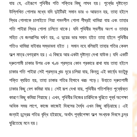
যায় যে, এইরূপে পৃথিবীর গতি শক্তির কিছু লাঘব হয়। পূর্ব্বের দৃষ্টান্তে
উল্লিখিত গোলার মধ্যে যদি দুইটিরই সমান ডার ও আয়তন হয়, তাহা হইলে
স্থির গোলাকে চালাইতে গিয়া গমনশীল গোলা শীঘ্রই থামিয়া যায় এবং তাহার
গতি পাইয়া স্থির গোলা চলিতে থাকে। যদি পৃথিবীর স্থলীয় অংশ ও তাহার
সহিত যে জলরাশির ঘর্ষণ হয়, এ দুয়ের ভার সমান হইত তাহা হইলে পৃথিবীর
গতিও থামিয়া যাইবার সম্ভাবনা হইত । সমান নহে বলিয়াই তাহার গতির কেবল
অল্প মাত্র বেগহ্রাস হয়। এ বিষয়ে আর একটা দৃষ্টান্ত দেখা যাউক। যদি একটি
দ্রুতগামী চাকার উপর এক খণ্ড প্রস্তর কোন প্রকারে রাখা যায় তাহা হইলে
চাকার গতি পাইয়া সেই প্রস্তর খন্ড দূরে চলিয়া যায়, কিন্তু এই কার্য্যে যতটুকু
শক্তি ব্যয়িত হয়, তাহা চাকার গতির হিসাবে খরচ পড়ে। উহাতে দ্রুতগামী
ঢাকার কিছু বেগ কমিয়া যায়। সেই রূপ দেখা যায়, পৃথিবীর গতিশক্তি পূর্ব্বোক্ত
কারণে কিছু কমিয়া গিয়াছে। এখন, পৃথিবীর নিজের চারিদিকে ঘুরিতে পূর্ব্ব অপেক্ষা
অধিক সময় লাগে, কাজে কাজেই দিবসের দৈর্ঘ্য এখন কিছু বাড়িয়াছে। এই
জন্যই চন্দ্রের গতির বৃদ্ধি হইয়াছে, অর্থাৎ পূর্ব্বাপেক্ষা অল্প সংখ্যক দিবসে চন্দ্র
ঘুরিতেছে মনে হয়।