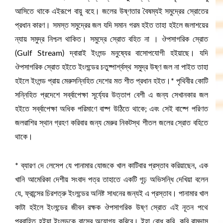
আসিতে থাকে এইরূপে বায়ু বহে। জলের উষ্ণতার বৈষম্যই সমুদ্রের স্রোতের
প্রধান কারণ। সমস্ত সমুদ্রের জল যদি সমান গরম হইত তাহা হইলে জলাশয়ের
ন্যায় সমুদ্র নিশ্চল থাকিত। সমুদ্রে স্রোত বহিত না । ঔপসাগরিক স্রোত
(Gulf Stream) দ্বারাই ইংলন্ড মনুষ্যের বাসোপযোগী হইয়াছে। যদি
ঔপসাগরিক স্রোত হইতে ইংলন্ডের চতুষ্পার্শ্বস্থ সমুদ্র উষ্ণ জল না পাইত তাহা
হইলে ইংলন্ড প্রায় মেরুসন্নিহিত দেশের মত শীত প্রধান হইত।* পৃথিবীর কোটি
সন্নিহিত প্রদেশে সর্ব্বাপেক্ষা সূর্য্যের উত্তাপ বেশী এ জন্য সেখানকার জল
হইতে সর্ব্বাপেক্ষা অধিক পরিমাণে বাষ্প উঠিতে থাকে; এবং সেই বাষ্পে পরিণত
জলরাশির স্থান গ্রহণ করিবার জন্য মেরুর নিকটস্থ শীতল জলের স্রোত বহিতে
থাকে।
* ব্যারণ দে লেসেপ যে পানামার যোজকে খাল কাটিবার প্রস্তাব করিয়াছেন, এক
খানি আমেরিকা দেশীয় সংবাদ পত্র তাহাতে একটি গূঢ় অভিসন্ধি দেখিয়া বলেন
যে, ফ্রান্সের চিরশত্রু ইংলন্ডের অনিষ্ট সাধনের জন্যই এ প্রস্তাব। পানামার খাল
কাটা হইলে ইংলন্ডের জীবন রক্ষক ঔপসাগরিক উষ্ণ স্রোত এই নূতন পথে
প্রবাহিত হইয়া ইংলন্ডকে বাসের অযোগ্য করিবে। ইহা বোধ করি, কবি রামদাস