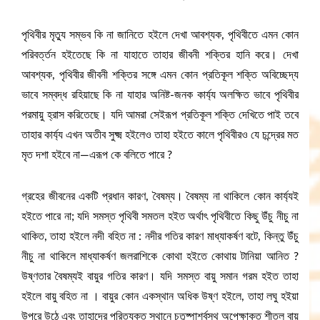
পৃথিবীর মৃত্যু সম্ভব কি না জানিতে হইলে দেখা আবশ্যক, পৃথিবীতে এমন কোন
পরিবর্ত্তন হইতেছে কি না যাহাতে তাহার জীবনী শক্তির হানি করে। দেখা
আবশ্যক, পৃথিবীর জীবনী শক্তির সঙ্গে এমন কোন প্রতিকূল শক্তি অবিচ্ছেদ্য
ভাবে সম্বদ্ধ রহিয়াছে কি না যাহার অনিষ্ট-জনক কাৰ্য্য অলক্ষিত ভাবে পৃথিবীর
পরমায়ু হ্রাস করিতেছে। যদি আমরা সেইরূপ প্রতিকূল শক্তি দেখিতে পাই তবে
তাহার কার্য্য এখন অতীব সুক্ষ্ম হইলেও তাহা হইতে কালে পৃথিবীরও যে চন্দ্রের মত
মৃত দশা হইবে না—এরূপ কে বলিতে পারে ?
গ্রহের জীবনের একটি প্রধান কারণ, বৈষম্য। বৈষম্য না থাকিলে কোন কার্য্যই
হইতে পারে না; যদি সমস্ত পৃথিবী সমতল হইত অর্থাৎ পৃথিবীতে কিছু উঁচু নীচু না
থাকিত, তাহা হইলে নদী বহিত না : নদীর গতির কারণ মাধ্যাকর্ষণ বটে, কিন্তু উঁচু
নীচু না থাকিলে মাধ্যাকর্ষণ জলরাশিকে কোথা হইতে কোথায় টানিয়া আনিত ?
উষ্ণতার বৈষম্যই বায়ুর গতির কারণ। যদি সমস্ত বায়ু সমান গরম হইত তাহা
হইলে বায়ু বহিত না । বায়ুর কোন একস্থান অধিক উষ্ণ হইলে, তাহা লঘু হইয়া
উপরে উঠে এবং তাহাদের পরিত্যক্ত স্থানে চতুষ্পার্শ্বস্থ অপেক্ষাকৃত শীতল বায়ু