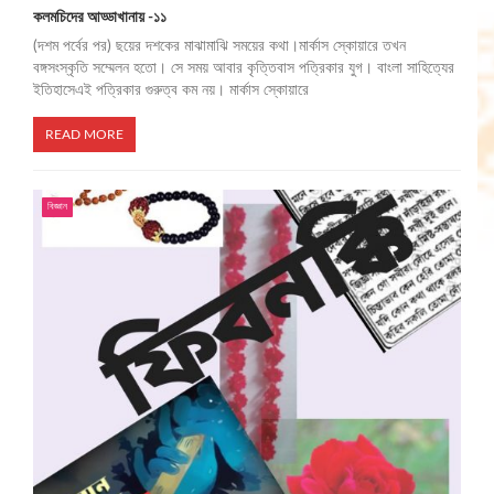
কলমচিদের আড্ডাখানায় -১১
(দশম পর্বের পর) ছয়ের দশকের মাঝামাঝি সময়ের কথা।মার্কাস স্কোয়ারে তখন
বঙ্গসংস্কৃতি সম্মেলন হতো। সে সময় আবার কৃত্তিবাস পত্রিকার যুগ। বাংলা সাহিত্যের
ইতিহাসেএই পত্রিকার গুরুত্ব কম নয়। মার্কাস স্কোয়ারে
READ MORE
বিজ্ঞান