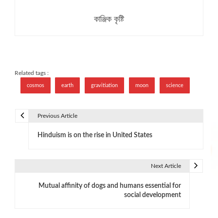
কাঞ্জিক কৃষ্টি
Related tags :
cosmos
earth
gravitiation
moon
science
Previous Article
P
Hinduism is on the rise in United States
o
s
Next Article
t
Mutual affinity of dogs and humans essential for
n
social development
a