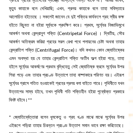
প্রলয়ে গ্রহের মৃতদেহের স্বতন্ত্র অস্তিত্ব পর্যন্ত থাকে না। আমরা জীবন,
মৃত্যু কাহাকে বলে দেখিয়াছি; এখন, প্রলয় কাহাকে বলে তাহা সবিস্তারে
আলোচিত হইতেছে । সকলেই জানেন যে দুই শক্তির কার্যফলে গ্রহ স্বীয় কক্ষ
হইতে বিচ্যুত না হইয়া সূৰ্য্যকে প্রদক্ষিণ করে। প্রথম, সূর্য্যের নিজাভিমুখে
আকর্ষণ অথবা কেন্দ্রানুগ শক্তি (Centripetal Force) । দ্বিতীয়, সৌর
আকর্ষণ অতিক্রম করিয়া গ্রহের সরল রেখা পথে পলায়নের চেষ্টা অথবা তাহার
কেন্দ্রাতিগ শক্তি (Centrifugal Force)। যদি কখনও কোন জ্যোতিষ্কের
এমন অবস্থা হয় যে তাহার কেন্দ্রাতিগ শক্তি অতীব অল্প হইয়া পড়ে, তাহা
হইলে সূর্য্যের আকর্ষণের প্রভাব বৃদ্ধিহেতু সেই জ্যোতিষ্ক ক্রমে সূর্য্যের উপর
গিয়া পড়ে এবং তাহার প্রচণ্ড উত্তাপে তাহা বাষ্পাকারে পরিণত হয়। এইরূপ
সূর্য্যের গ্রাসে পতিত হওয়াকেই গ্রহের প্রলয় বলা যাইতে পারে। পৃথিবীতে যখন
উত্তাপের সাম্য হইবে, তখন পৃথিবী গতি শক্তিহীন হইয়া পূর্ব্বোক্ত প্রকারে
বিনষ্ট হইবে।**
* জ্যোতির্ব্বেত্তারা বলেন ধূমকেতু ও গ্রহ খণ্ড মাঝে মাঝে সূর্য্যের উপর
এইরূপে পড়িয়া তাহার চিরন্তন প্রচণ্ড উত্তাপ সমান ভাবে রক্ষা করিতেছে।