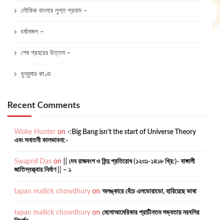
লৌকিক বাংলার লুপ্ত প্রবাদ –
বর্ষামঙ্গল –
শেষ প্রহরের উত্তম –
ধুন্ধুমার কাণ্ড
Recent Comments
Woke Hunter
on
-:Big Bang isn’t the start of Universe Theory
এবং সনাতনী কালভাবনা:-
Swapnil Das
on
|| দেব রাজবংশ ও হিন্দু প্রতিরোধ (১২৩১-১৪১৮ খ্রি:)- বাঙ্গালী
জাতিস্বত্ত্বার নির্মাণ || – ১
tapan mallick chowdhury
on
অলঙ্কারে বেঁচে এলডোরাডো, হারিয়েছে ভাষা
tapan mallick chowdhury
on
মেসোআমেরিকার প্রাচীনতম সভ্যতায় নরবলির