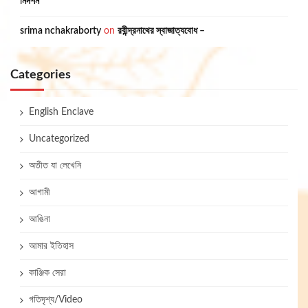
নিদর্শন
srima nchakraborty
on
রবীন্দ্রনাথের স্বাজাত্যবোধ –
Categories
English Enclave
Uncategorized
অতীত যা লেখেনি
আগামী
আঙিনা
আমার ইতিহাস
কাঞ্জিক সেরা
গতিদৃশ্য/Video