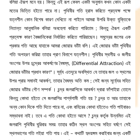
বলিয়া ঐরূপ মনে হয়। কিন্তু এই রূপ কেবল একটা অনুমান কখন কোন একটা
মতের ভিত্তি হইতে পারে না। পৃথিবীর গতি হ্রাস করিতে প্রত্যক্ষ পক্ষে
যত্নশীল কোন বিশেষ কারণ দেখিতে না পাইলে আমরা উপরি উক্ত যুক্তিকে
নিতান্ত আনুমানিক বলিয়া অবহেলা করিতে পারিতাম ; কিন্তু ঐরূপ একটি
প্রত্যক্ষ কারণ বৈজ্ঞানিকেরা নির্ধারিত করিতে পারিয়াছেন। সমুদ্রের জলের এক
প্রকার গতি আছে যাহাকে আমরা জোয়ার ভাঁটা বলি। এই জোয়ার ভাঁটা পৃথিবীর
গতি অপহরণ করিয়া তাহার প্রাণ বিনাশে যত্নশীল। পৃথিবীর স্থলীয় ও জলীয়
অংশের উপর চন্দ্রের আকর্ষণের বৈষম্য,
(Differential Attraction) এই
জোয়ার ভাঁটার প্রধান কারণ*। সূর্য্য এতদূরে অবস্থিত যে তাহার জল ও স্থলের
উপর প্রায় সমানই আকর্ষণ, তাহার বৈষম্য অতি কম ; সেই জন্য সূর্য্যের সহিত
জোয়ার ভাঁটার গৌণ সম্পর্ক । চন্দ্র জলরাশিকে আকর্ষণ দ্বারা ফাঁপাইয়া তোলে
কিন্তু কোথা হইতে সে জলরাশির পার্শ্বগামী গতি হয় ? চন্দ্র ত আর তাহাকে
অন্য কোন দিকে গতি দিতে পারে না, এবং বাহিরের কোথা হইতেও গতি পাইবারও
সম্ভাবনা নাই। তবে এ গতি কোথা হইতে আসে ?
চন্দ্র কর্তৃক উন্নমিত এই
জলরাশি পৃথিবীর ঘুরিবার সময় তাহার কঠিন স্থল অংশের সহিত ঘর্ষণে সেই
স্থলভাগের গতি লইয়া গতি পায় ৷ এই – কথাটি হৃদয়ঙ্গম করাইবার জন্য একটি