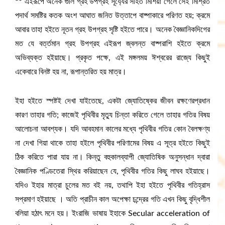
** এইরূপে অনেক গুলি গ্রহ উপগ্রহ সূর্য্যের সহিত মিশিয়া গেলে সেই মিশ্রিত
পদার্থ সমষ্টির কতক অংশ আঘাত জনিত উত্তাপে বাষ্পাকারে পরিণত হয়; ক্রমে
আবার তাহা হইতে নূতন গ্রহ উপগ্রহ সৃষ্টি হইতে পারে। অনেক বৈজ্ঞানিকদিগের
মত যে বর্ত্তমান গ্রহ উপগ্রহ এইরূপ জ্বলন্ত বাষ্পরাশি হইতে ক্রমে
অভিব্যক্ত হইয়াছে। প্রকৃত পক্ষে, এই মঙ্গলময় ঈশ্বরের রাজ্যে কিছুই
একেবারে বিনষ্ট হয় না, রূপান্তরিত হয় মাত্র।
ইহা হইতে স্পষ্টই দেখা যাইতেছে, একটা জ্যোতিষ্কের জীবন রক্ষণেরপ্রধান
কারণ তাহার গতি; কাজেই পৃথিবীর মৃত্যু চিন্তা করিতে গেলে তাহার গতির বিষয়
আলোচনা আবশ্যক। যদি আবহমান কালের মধ্যে পৃথিবীর গতির কোন বৈলক্ষণ্য
না দেখা গিয়া থাকে তাহা হইলে পৃথিবীর পরিণামের বিষয় এ সূত্র হইতে কিছুই
ঠিক করিতে পারা যায় না। কিন্তু বহুকালব্যাপী জ্যোতিষিক অনুসন্ধান দ্বারা
বৈজ্ঞানিক পণ্ডিতেরা স্থির করিয়াছেন যে, পৃথিবীর গতির কিছু লাঘব হইয়াছে।
যদিও ইহার মাত্রা চুলের মত বই নয়, তথাপি ইহা হইতে পৃথিবীর গতিহ্রাস
সপ্রমাণ হইয়াছে । অতি প্রাচীন কাল অপেক্ষা চন্দ্রের গতি এখন কিছু বৃদ্ধিশীল
বলিয়া হঠাৎ মনে হয়। ইংরাজি ভাষায় ইহাকে Secular acceleration of