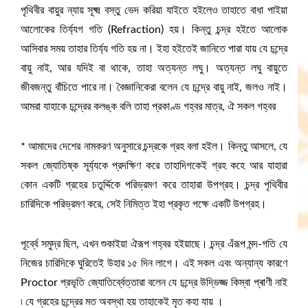
পৃথিবীর বায়ুর ন্যায় সূক্ষ্ম বস্তু ভেদ করিয়া যাইতে হইলেও তাহাতে বাধা পাইয়া
আলোকের তির্য্যগ গতি (Refraction) হয়। কিন্তু চন্দ্র হইতে আলোক
আসিবার সময় তাহার তির্য্য গতি হয় না। ইহা হইতেই জানিতে পারা যায় যে চন্দ্রে
বায়ু নাই, আর যদিই বা থাকে, তাহা অত্যন্ত লঘু। অত্যন্ত লঘু বায়ুতে
জীবজন্তু বাঁচিতে পারে না। বৈজ্ঞানিকেরা বলেন যে চন্দ্রে বায়ু নাই, জলও নাই।
আমরা যাহাকে চন্দ্রের কলঙ্ক বলি তাহা প্রকাণ্ড গহ্বর মাত্র, ঐ সকল গহ্বর
* আমাদের দেশের নামকরণ অনুসারে চন্দ্রকে গ্রহ বলা হইল। কিন্তু আসলে, যে
সকল জ্যোতিষ্ক সূর্য্যকে প্রদক্ষিণ করে তাহাদিগকেই গ্রহ কহে আর যাহারা
কোন একটি গ্রহের চতুর্দ্দিকে পরিভ্রমণ করে তাহারা উপগ্রহ। চন্দ্র পৃথিবীর
চারিদিকে পরিভ্রমণ করে, সেই নিমিত্ত ইহা প্রকৃত পক্ষে একটি উপগ্রহ।
পূর্ব্বে সমুদ্র ছিল, এখন শুকাইয়া ঐরূপ গহ্বর হইয়াছে। চন্দ্র এঁরূপ মন্দ-গতি যে
নিজের চারিদিকে ঘুরিতেই উহার ১৫ দিন লাগে। এই সকল এবং অন্যান্য কারণে
Proctor প্রভৃতি জ্যোতির্ব্বেত্তারা বলেন যে চন্দ্রে উদ্ভিজ্জ কিম্বা প্ৰাণী নাই
৷ যে গ্রহের চন্দ্রের মত অবস্থা হয় তাহাকেই মৃত কহা যায় ।