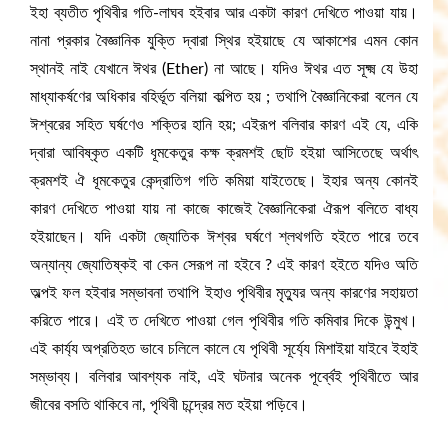
ইহা ব্যতীত পৃথিবীর গতি-লাঘব হইবার আর একটা কারণ দেখিতে পাওয়া যায়।
নানা প্রকার বৈজ্ঞানিক যুক্তি দ্বারা স্থির হইয়াছে যে আকাশের এমন কোন
স্থানই নাই যেখানে ঈথর (Ether) না আছে। যদিও ঈথর এত সূক্ষ্ম যে উহা
মাধ্যাকর্ষণের অধিকার বহির্ভূত বলিয়া কল্পিত হয় ; তথাপি বৈজ্ঞানিকেরা বলেন যে
ঈশ্বরের সহিত ঘর্ষণেও শক্তির হানি হয়; এইরূপ বলিবার কারণ এই যে, একি
দ্বারা আবিষ্কৃত একটি ধূমকেতুর কক্ষ ক্রমশ‍ই ছোট হইয়া আসিতেছে অর্থাৎ
ক্রমশই ঐ ধূমকেতুর কেন্দ্রাতিগ গতি কমিয়া যাইতেছে। ইহার অন্য কোনই
কারণ দেখিতে পাওয়া যায় না কাজে কাজেই বৈজ্ঞানিকেরা ঐরূপ বলিতে বাধ্য
হইয়াছেন। যদি একটা জ্যোতিক ঈশ্বর ঘর্ষণে শ্লথগতি হইতে পারে তবে
অন্যান্য জ্যোতিষ্কই বা কেন সেরূপ না হইবে ? এই কারণ হইতে যদিও অতি
অল্পই ফল হইবার সম্ভাবনা তথাপি ইহাও পৃথিবীর মৃত্যুর অন্য কারণের সহায়তা
করিতে পারে। এই ত দেখিতে পাওয়া গেল পৃথিবীর গতি কমিবার দিকে উন্মুখ।
এই কাৰ্য্য অপ্রতিহত ভাবে চলিলে কালে যে পৃথিবী সূর্য্যে মিশাইয়া যাইবে ইহাই
সম্ভাব্য। বলিবার আবশ্যক নাই, এই ঘটনার অনেক পূর্ব্বেই পৃথিবীতে আর
জীবের বসতি থাকিবে না, পৃথিবী চন্দ্রের মত হইয়া পড়িবে।