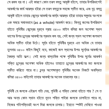
সে রকম হয় না। এই কারণে কোন তরল বস্তু আকৃষ্ট হইলে, তাহার উপরিভাগেই
আকর্ষণের কার্য আরম্ভ হইয়া সে তরল বস্তুকে সহজে স্ফীত করে, এবং দৃঢ় বস্তু
আকৃষ্ট হইলে তাহার কেন্দ্রে আকর্ষণের কার্য্য আরম্ভ হইয়া তাহার সমুদায় অংশকে
এক সময়ে সমানভাবে (as a whole) আকর্ষণ করে। কিন্তু জলের উপরিভাগ
হইতে পৃথিবীর কেন্দ্রের দূরত্ব প্রায় ৩৫০০ মাইল বলিয়া জল অপেক্ষা স্থল
ভাগের উপর চন্দ্রের আকর্ষণের প্রভাব কম হয়, সেই জন্য স্থল অপেক্ষা জলভাগ
অধিক স্ফীত হইয়া উঠে। সূর্য্য হইতে পৃথিবীর দূরত্ব এত অধিক যে তাহার
তুলনায় ৩৫০০ মাইল কিছুই নহে, কাজেই জল স্থলের উপর সূর্য্যের আকর্ষণের
বৈষম্য অতি অল্প। সেই জন্য বাস্তবিক পক্ষে পৃথিবীর উপর সূর্যের আকর্ষণ
শক্তি চন্দ্রের অপেক্ষা অধিক হইলেও তাহাতে চন্দ্রের আকর্ষণের মত জলকে
স্ফীত করিতে পারে না। চন্দ্র অপেক্ষাকৃত পৃথিবীর অনেক নিকটে অবস্থিত
বলিয়া ৩৫০০ মাইলেই তাহার আকর্ষণের অনেক তারতম্য হয়।
পৃথিবী যে জলকে এইরূপ গতি দেয়, পৃথিবী এ শক্তি কোথা হইতে পায় ? সে ত
আর অন্য কোন স্থান হইতে নূতন শক্তি পাইয়া জলকে চালাইতে পারে না,
নিজের গতিশক্তিরই অংশ দিয়া জলকে চালায়। ইহাতে স্পষ্টই দেখিতে পাওয়া