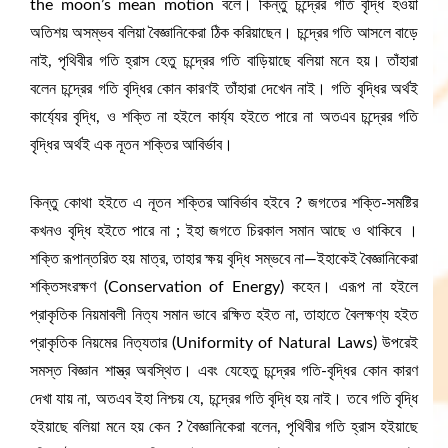
the moon’s mean motion বলে। কিন্তু চন্দ্রের গতি বৃদ্ধি হওয়া
অতিশয় অসম্ভব বলিয়া বৈজ্ঞানিকেরা ঠিক করিয়াছেন। চন্দ্রের গতি আসলে বাড়ে
নাই, পৃথিবীর গতি হ্রাস হেতু চন্দ্রের গতি বাড়িয়াছে বলিয়া মনে হয়। তাঁহারা
বলেন চন্দ্রের গতি বৃদ্ধির কোন কারণই তাঁহারা দেখেন নাই। গতি বৃদ্ধির অর্থই
কার্য্যের বৃদ্ধি, ও শক্তি না হইলে কাৰ্য্য হইতে পারে না অতএব চন্দ্রের গতি
বৃদ্ধির অর্থই এক নূতন শক্তির আবির্ভাব।
কিন্তু কোথা হইতে এ নূতন শক্তির আবির্ভাব হইবে ? জগতের শক্তি-সমষ্টির
কখনও বৃদ্ধি হইতে পারে না ; ইহা জগতে চিরকাল সমান আছে ও থাকিবে ।
শক্তি রূপান্তরিত হয় মাত্র, তাহার ক্ষয় বৃদ্ধি সম্ভবে না—ইহাকেই বৈজ্ঞানিকেরা
শক্তিসংরক্ষণ (Conservation of Energy) কহেন। এরূপ না হইলে
প্রাকৃতিক নিয়মাবলী নিত্য সমান ভাবে রক্ষিত হইত না, তাহাতে বৈলক্ষণ্য হইত
প্রাকৃতিক নিয়মের নিত্যতার (Uniformity of Natural Laws) উপরেই
সমস্ত বিজ্ঞান শাস্ত্র অবস্থিত। এবং যেহেতু চন্দ্রের গতি-বৃদ্ধির কোন কারণ
দেখা যায় না, অতএব ইহা নিশ্চয় যে, চন্দ্রের গতি বৃদ্ধি হয় নাই। তবে গতি বৃদ্ধি
হইয়াছে বলিয়া মনে হয় কেন ? বৈজ্ঞানিকেরা বলেন, পৃথিবীর গতি হ্রাস হইয়াছে