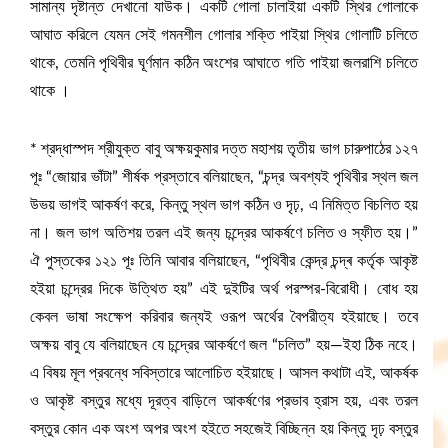
সামান্য দৃষ্টান্ত দেখানো যাউক। একটি গোলা চালাইয়া একটি স্থির গোলাকে
আঘাত করিলে যেমন সেই গমনশীল গোলার শক্তি পাইয়া স্থির গোলাটি চলিতে
থাকে, তেমনি পৃথিবীর ঘূর্ণমান কঠিন অংশের আঘাতে গতি পাইয়া জলরাশি চলিতে
থাকে ।
* শ্রদ্ধাস্পদ শ্রীযুক্ত বাবু অক্ষয়কুমার দত্ত মহাশয় তৃতীয় ভাগ চারুপাঠের ১২৭
পূঃ “জোয়ার ভাঁটা” শীর্ষক প্রস্তাবে বলিয়াছেন, “চন্দ্র অবশ্যই পৃথিবীর স্থল জল
উভয় ভাগই আকর্ষণ করে, কিন্তু স্থল ভাগ কঠিন ও দৃঢ়, এ নিমিত্ত বিচলিত হয়
না। জল ভাগ অতিশয় তরল এই জন্য চন্দ্রের আকর্ষণে চলিত ও স্ফীত হয়।”
ঐ পুস্তকের ১২১ পূঃ তিনি আবার বলিয়াছেন, “পৃথিবীর কেন্দ্র চন্দ্ৰ কর্তৃক আকৃষ্ট
হইয়া চন্দ্রের দিকে উত্থিত হয়” এই দুইটির অর্থ পরস্পর-বিরোধী। বোধ হয়
কেবল ভাষা সংক্ষেপ করিবার জন্যই ওরূপ অর্থের বৈপরীত্য হইয়াছে। তবে
অক্ষয় বাবু যে বলিয়াছেন যে চন্দ্রের আকর্ষণে জল “চলিত” হয়—ইহা ঠিক নহে।
এ বিষয় মূল প্রবন্ধে সবিস্তারে আলোচিত হইয়াছে। আসল কথাটা এই, আকর্ষক
ও আকৃষ্ট বস্তুর মধ্যে দূরত্ব বাড়িলে আকর্ষণের প্রভাব হ্রাস হয়, এবং তরল
বস্তুর কোন এক অংশ অপর অংশ হইতে সহজেই বিচ্ছিন্ন হয় কিন্তু দৃঢ় বস্তুর