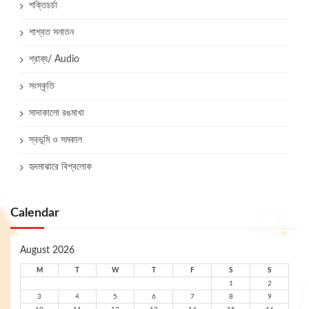
শক্তিচর্চা
শাশ্বত সনাতন
শ্রাব্য/ Audio
সংস্কৃতি
সাদাকালো রঙমাখা
স্বভূমি ও সমকাল
হৃদমাঝারে বিশ্বলোক
Calendar
August 2026
M
T
W
T
F
S
S
1
2
3
4
5
6
7
8
9