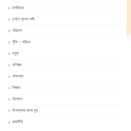
চলচ্চিত্র
তর্পণে প্রণত মসী
পরিবেশ
পুঁথি – পরিচয়
বসুধা
বাণিজ্য
বামপন্থা
বিজ্ঞান
বিনোদন
বিপন্নতার মানব মুখ
রাজনীতি