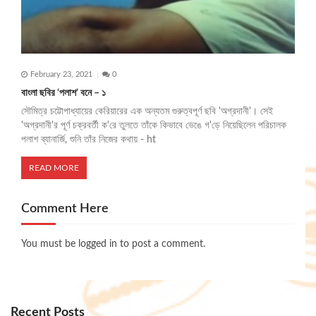
February 23, 2021
0
বাংলা ছবির ‘পলাশ’ বনে – ১
সৌমিত্র চট্টোপাধ্যায়ের কেরিয়ারের এক অন্যতম গুরুত্বপূর্ণ ছবি 'অগ্রদানী'। সেই
'অগ্রদানী'র পূর্ণ চক্রবর্তী ক'রে তুলতে তাঁকে কিভাবে ভেঙে গ'ড়ে নিয়েছিলেন পরিচালক
পলাশ ব্যানার্জি, শুনি তাঁর নিজের কথায় - ht
READ MORE
Comment Here
You must be
logged in
to post a comment.
Recent Posts