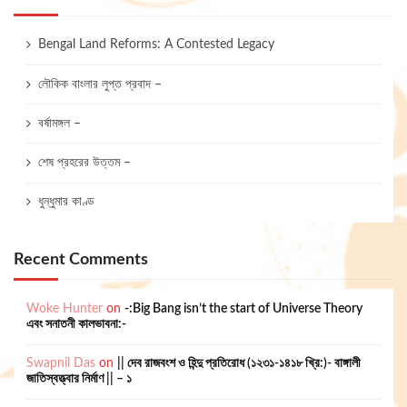
Bengal Land Reforms: A Contested Legacy
লৌকিক বাংলার লুপ্ত প্রবাদ –
বর্ষামঙ্গল –
শেষ প্রহরের উত্তম –
ধুন্ধুমার কাণ্ড
Recent Comments
Woke Hunter
on
-:Big Bang isn’t the start of Universe Theory
এবং সনাতনী কালভাবনা:-
Swapnil Das
on
|| দেব রাজবংশ ও হিন্দু প্রতিরোধ (১২৩১-১৪১৮ খ্রি:)- বাঙ্গালী
জাতিস্বত্ত্বার নির্মাণ || – ১