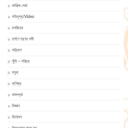
কাঞ্জিক সেরা
গতিদৃশ্য/Video
চলচ্চিত্র
তর্পণে প্রণত মসী
পরিবেশ
পুঁথি – পরিচয়
বসুধা
বাণিজ্য
বামপন্থা
বিজ্ঞান
বিনোদন