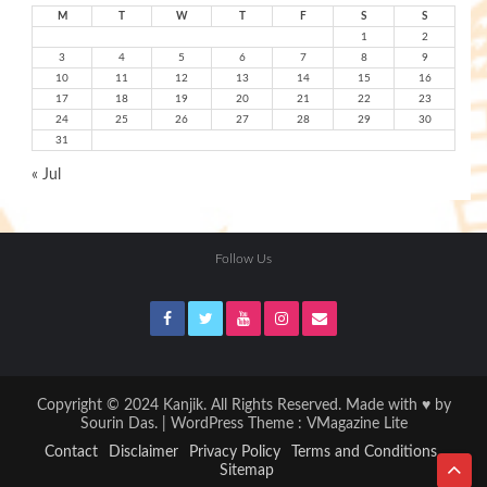
M
T
W
T
F
S
S
1
2
3
4
5
6
7
8
9
10
11
12
13
14
15
16
17
18
19
20
21
22
23
24
25
26
27
28
29
30
31
« Jul
Follow Us
Copyright © 2024 Kanjik. All Rights Reserved. Made with ♥ by
Sourin Das. | WordPress Theme :
VMagazine Lite
Contact
Disclaimer
Privacy Policy
Terms and Conditions
Sitemap