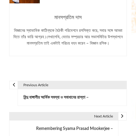
মানসপ্রতিম দাস
বিজ্ঞানের স্বাভাবিক কাঠিন্যকে বৈঠকী পরিবেশনে রসসিক্ত করে, সবার সঙ্গে আড্ডা
দিতে তাঁর ভারি আগ্রহ।লেখালেখি, বেতার সম্প্রচার আর সভাসমিতির উপস্থাপনে
মানসপ্রতিম তাই একটাই পরিচয় বহন করেন – বিজ্ঞান রসিক।
Previous Article
P
হিন্দু বাঙ্গালীর আর্থিক সমস্যা ও সমাধানের রাস্তা –
o
s
Next Article
t
Remembering Syama Prasad Mookerjee –
n