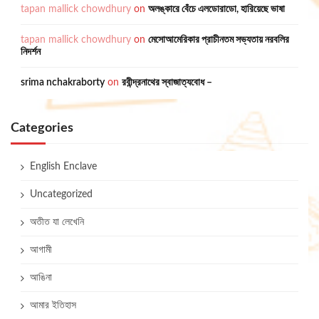
tapan mallick chowdhury
on
অলঙ্কারে বেঁচে এলডোরাডো, হারিয়েছে ভাষা
tapan mallick chowdhury
on
মেসোআমেরিকার প্রাচীনতম সভ্যতায় নরবলির
নিদর্শন
srima nchakraborty
on
রবীন্দ্রনাথের স্বাজাত্যবোধ –
Categories
English Enclave
Uncategorized
অতীত যা লেখেনি
আগামী
আঙিনা
আমার ইতিহাস