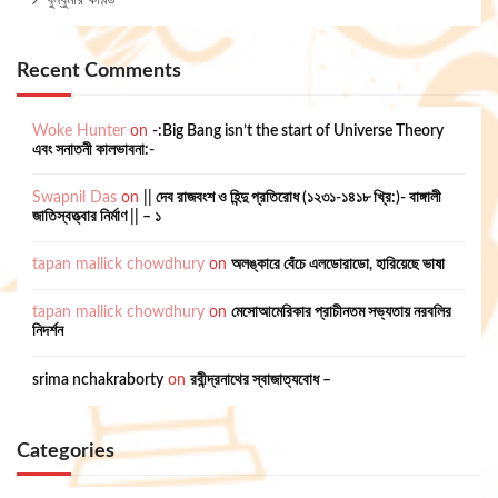
Recent Comments
Woke Hunter
on
-:Big Bang isn’t the start of Universe Theory
এবং সনাতনী কালভাবনা:-
Swapnil Das
on
|| দেব রাজবংশ ও হিন্দু প্রতিরোধ (১২৩১-১৪১৮ খ্রি:)- বাঙ্গালী
জাতিস্বত্ত্বার নির্মাণ || – ১
tapan mallick chowdhury
on
অলঙ্কারে বেঁচে এলডোরাডো, হারিয়েছে ভাষা
tapan mallick chowdhury
on
মেসোআমেরিকার প্রাচীনতম সভ্যতায় নরবলির
নিদর্শন
srima nchakraborty
on
রবীন্দ্রনাথের স্বাজাত্যবোধ –
Categories