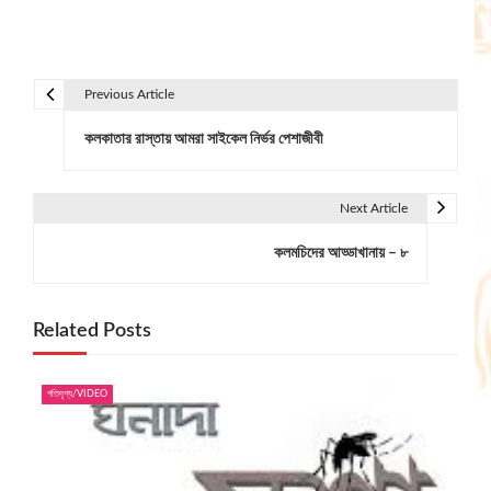
Previous Article
P
কলকাতার রাস্তায় আমরা সাইকেল নির্ভর পেশাজীবী
o
s
Next Article
t
কলমচিদের আড্ডাখানায় – ৮
n
a
Related Posts
v
i
গতিদৃশ্য/VIDEO
g
a