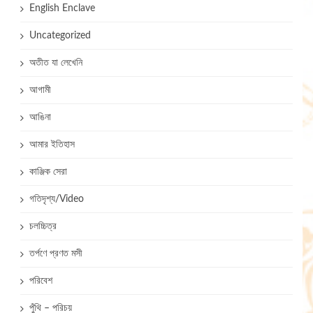
English Enclave
Uncategorized
অতীত যা লেখেনি
আগামী
আঙিনা
আমার ইতিহাস
কাঞ্জিক সেরা
গতিদৃশ্য/Video
চলচ্চিত্র
তর্পণে প্রণত মসী
পরিবেশ
পুঁথি – পরিচয়