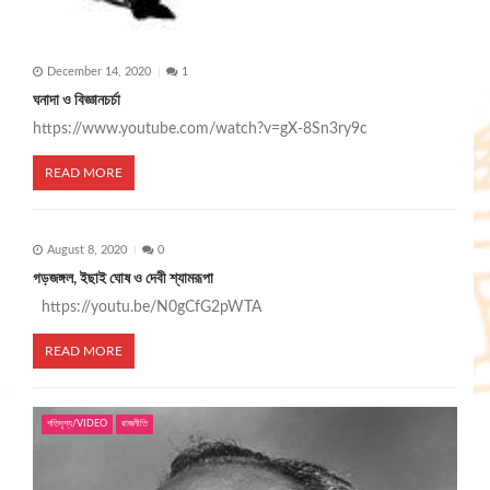
December 14, 2020
1
ঘনাদা ও বিজ্ঞানচর্চা
https://www.youtube.com/watch?v=gX-8Sn3ry9c
READ MORE
August 8, 2020
0
গড়জঙ্গল, ইছাই ঘোষ ও দেবী শ্যামরূপা
https://youtu.be/N0gCfG2pWTA
READ MORE
গতিদৃশ্য/VIDEO
রাজনীতি