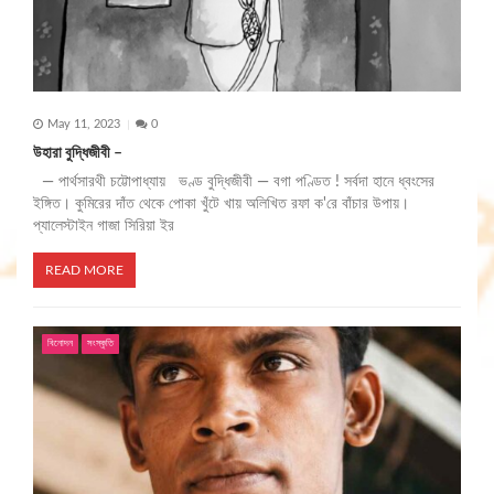
May 11, 2023
0
উহারা বুদ্ধিজীবী –
— পার্থসারথী চট্টোপাধ্যায় ভণ্ড বুদ্ধিজীবী — বগা পণ্ডিত ! সর্বদা হানে ধ্বংসের
ইঙ্গিত। কুমিরের দাঁত থেকে পোকা খুঁটে খায় অলিখিত রফা ক'রে বাঁচার উপায়।
প্যালেস্টাইন গাজা সিরিয়া ইর
READ MORE
বিনোদন
সংস্কৃতি