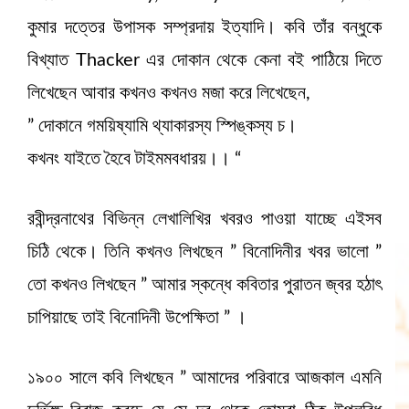
কুমার দত্তের উপাসক সম্প্রদায় ইত্যাদি। কবি তাঁর বন্ধুকে
বিখ্যাত Thacker এর দোকান থেকে কেনা বই পাঠিয়ে দিতে
লিখেছেন আবার কখনও কখনও মজা করে লিখেছেন,
” দোকানে গময়িষ্যামি থ্যাকারস্য স্পিঙ্কস্য চ।
কখনং যাইতে হৈবে টাইমমবধারয়।। “
রবীন্দ্রনাথের বিভিন্ন লেখালিখির খবরও পাওয়া যাচ্ছে এইসব
চিঠি থেকে। তিনি কখনও লিখছেন ” বিনোদিনীর খবর ভালো ”
তো কখনও লিখছেন ” আমার স্কন্ধে কবিতার পুরাতন জ্বর হঠাৎ
চাপিয়াছে তাই বিনোদিনী উপেক্ষিতা ” ।
১৯০০ সালে কবি লিখছেন ” আমাদের পরিবারে আজকাল এমনি