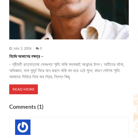
July 3, 2026
0
নির্মেঘ আকাশের নক্ষত্র –
- শ্রীমতী রত্নোত্তমা সেনগুপ্ত স্মৃতি নাকি সবসময়ই আনন্দের উৎস। অতীতের ঘটনা,
অভিজ্ঞতা, নানা মুহূর্ত ফিরে মনে করলে নাকি মন ভরে ওঠে সুখে; কারণ সেইসব স্মৃতি
আমাদের ফিরিয়ে নিয়ে যায় প্রিয়, স্নিগ্ধ কিছু
READ MORE
Comments (1)