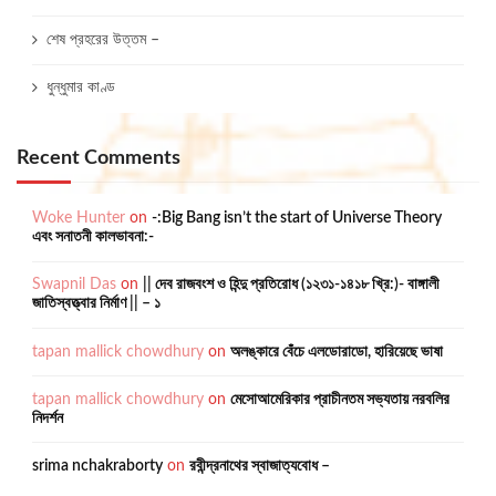
শেষ প্রহরের উত্তম –
ধুন্ধুমার কাণ্ড
Recent Comments
Woke Hunter
on
-:Big Bang isn’t the start of Universe Theory
এবং সনাতনী কালভাবনা:-
Swapnil Das
on
|| দেব রাজবংশ ও হিন্দু প্রতিরোধ (১২৩১-১৪১৮ খ্রি:)- বাঙ্গালী
জাতিস্বত্ত্বার নির্মাণ || – ১
tapan mallick chowdhury
on
অলঙ্কারে বেঁচে এলডোরাডো, হারিয়েছে ভাষা
tapan mallick chowdhury
on
মেসোআমেরিকার প্রাচীনতম সভ্যতায় নরবলির
নিদর্শন
srima nchakraborty
on
রবীন্দ্রনাথের স্বাজাত্যবোধ –