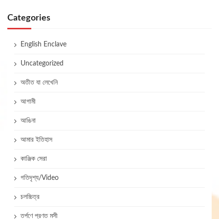
Categories
English Enclave
Uncategorized
অতীত যা লেখেনি
আগামী
আঙিনা
আমার ইতিহাস
কাঞ্জিক সেরা
গতিদৃশ্য/Video
চলচ্চিত্র
তর্পণে প্রণত মসী