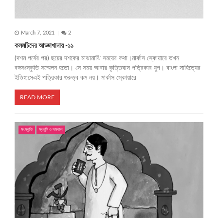
March 7, 2021
2
কলমচিদের আড্ডাখানায় -১১
(দশম পর্বের পর) ছয়ের দশকের মাঝামাঝি সময়ের কথা।মার্কাস স্কোয়ারে তখন
বঙ্গসংস্কৃতি সম্মেলন হতো। সে সময় আবার কৃত্তিবাস পত্রিকার যুগ। বাংলা সাহিত্যের
ইতিহাসেএই পত্রিকার গুরুত্ব কম নয়। মার্কাস স্কোয়ারে
READ MORE
সংস্কৃতি
স্বভূমি ও সমকাল