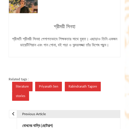
শ্রীময়ী সিনহা
শ্রীমতী শ্রীময়ী সিনহা পেশাগতভাবে শিক্ষকতার সাথে যুক্ত। এছাড়াও তিনি একজন
ডায়েটিশিয়ান এবং গান শোনা, বই পড়া ও অন্দরসজ্জা তাঁর বিশেষ পছন্দ।
Related tags :
literature
Priyanath Sen
Rabindranath Tagore
stories
Previous Article
P
বোধনের বাদ্যি (ছোটগল্প)