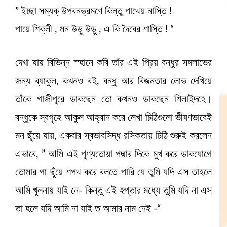
” ইচ্ছা সম্যক্ উপবনভ্রমণে কিন্তু পাথেয় নাস্তি !
পায়ে শিক্লী , মন উড়ু উড়ু , এ কি দৈবের শাস্তি ! “
দেখা যায় বিভিন্ন স্হানে কবি তাঁর এই প্রিয় বন্ধুর সঙ্গলাভের
জন্য ব্যাকুল, কখনও বই, বন্ধু আর বিজনতার লোভ দেখিয়ে
তাঁকে গাজীপুরে ডাকছেন তো কখনও ডাকছেন শিলাইদহে।
বন্ধুকে স্বগৃহে আকুল আহ্বান করে লেখা চিঠিগুলো ভীষণভাবেই
মন ছুঁয়ে যায়, একবার স্বভাবসিদ্ধ রসিকতায় চিঠি শুরুই করলেন
এভাবে, ” আমি এই পুণ্যতোয়া পদ্মার দিকে মুখ করে ডাকযোগে
তোমার গা ছুঁয়ে শপথ করে বলতে পারি যে তুমি যদি এস তাহলে
আমি খুলনায় যাই নে- কিন্তু এই হপ্তার মধ্যে তুমি যদি না এস
তা হলে যদি আমি না যাই ত আমার নাম নেই -“