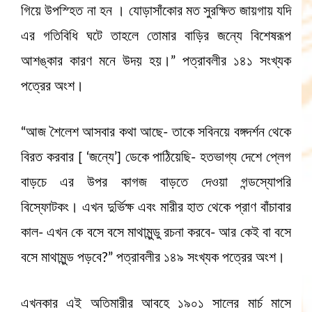
গিয়ে উপস্হিত না হন । যোড়াসাঁকোর মত সুরক্ষিত জায়গায় যদি
এর গতিবিধি ঘটে তাহলে তোমার বাড়ির জন্যে বিশেষরূপ
আশঙ্কার কারণ মনে উদয় হয়।” পত্রাবলীর ১৪১ সংখ্যক
পত্রের অংশ।
“আজ শৈলেশ আসবার কথা আছে- তাকে সবিনয়ে বঙ্গদর্শন থেকে
বিরত করবার [ ‘জন্যে’] ডেকে পাঠিয়েছি- হতভাগ্য দেশে প্লেগ
বাড়চে এর উপর কাগজ বাড়তে দেওয়া গন্ডস্যোপরি
বিস্ফোটকং। এখন দুর্ভিক্ষ এবং মারীর হাত থেকে প্রাণ বাঁচাবার
কাল- এখন কে বসে বসে মাথামুন্ডু রচনা করবে- আর কেই বা বসে
বসে মাথামুন্ড পড়বে?” পত্রাবলীর ১৪৯ সংখ্যক পত্রের অংশ।
এখনকার এই অতিমারীর আবহে ১৯০১ সালের মার্চ মাসে