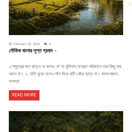
February 28, 2026
0
লৌকিক বাংলার লুপ্ত প্রবাদ –
১.'সমুদ্রের জল বাড়েও না কমেও না' যা সুবিশাল,অত্যল্প পরিবর্তনে তার কিছু যায়
আসে না। ২. হাতি বুড়ো হলেও দাঁত দিয়ে মাটি খোঁড়া ছাড়ে না। সদবংশজাত,
অবস্থা
READ MORE