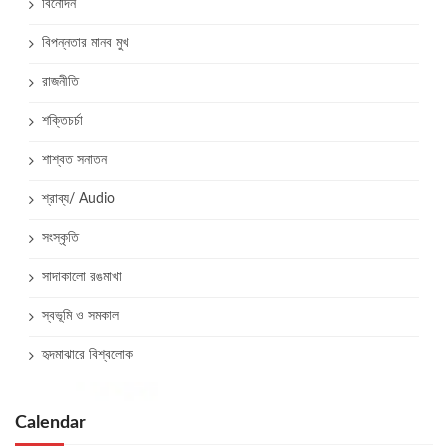
বিনোদন
বিপন্নতার মানব মুখ
রাজনীতি
শক্তিচর্চা
শাশ্বত সনাতন
শ্রাব্য/ Audio
সংস্কৃতি
সাদাকালো রঙমাখা
স্বভূমি ও সমকাল
হৃদমাঝারে বিশ্বলোক
Calendar