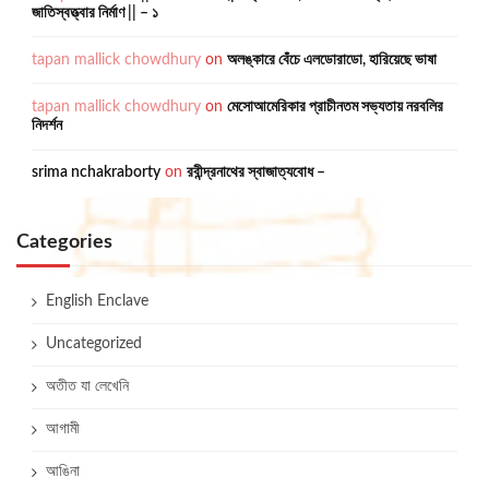
জাতিস্বত্ত্বার নির্মাণ || – ১
tapan mallick chowdhury
on
অলঙ্কারে বেঁচে এলডোরাডো, হারিয়েছে ভাষা
tapan mallick chowdhury
on
মেসোআমেরিকার প্রাচীনতম সভ্যতায় নরবলির
নিদর্শন
srima nchakraborty
on
রবীন্দ্রনাথের স্বাজাত্যবোধ –
Categories
English Enclave
Uncategorized
অতীত যা লেখেনি
আগামী
আঙিনা