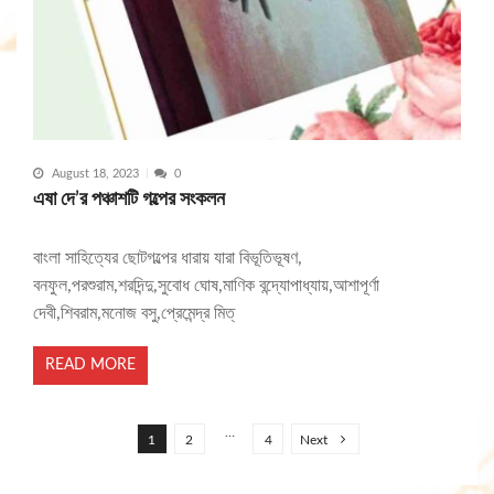
August 18, 2023
0
এষা দে’র পঞ্চাশটি গল্পের সংকলন
বাংলা সাহিত্যের ছোটগল্পের ধারায় যারা বিভূতিভূষণ,
বনফুল,পরশুরাম,শরদিন্দু,সুবোধ ঘোষ,মাণিক বন্দ্যোপাধ্যায়,আশাপূর্ণা
দেবী,শিবরাম,মনোজ বসু,প্রেমেন্দ্র মিত্
READ MORE
P
o
…
1
2
4
Next
s