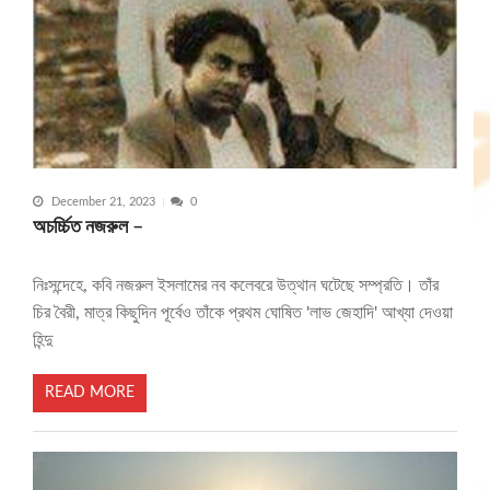
December 21, 2023
0
অচর্চ্চিত নজরুল –
নিঃসন্দেহে, কবি নজরুল ইসলামের নব কলেবরে উত্থান ঘটেছে সম্প্রতি। তাঁর
চির বৈরী, মাত্র কিছুদিন পূর্বেও তাঁকে প্রথম ঘোষিত 'লাভ জেহাদি' আখ্যা দেওয়া
হিন্দু
READ MORE