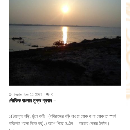
September 13, 2023
0
লৌকিক বাংলার লুপ্ত প্রবাদ –
১) বৈদ্যের বড়ি, ছুঁলে কড়ি।(কবিরাজের বড়ি খাওয়া হোক বা না হোক তা স্পর্শ
করিলেই পয়সা দিতে হয়)২) আগে পিছে লণ্ঠন কাজের বেলায় ঠনঠন।