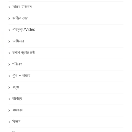
আমার ইতিহাস
কাঞ্জিক সেরা
গতিদৃশ্য/Video
চলচ্চিত্র
তর্পণে প্রণত মসী
পরিবেশ
পুঁথি – পরিচয়
বসুধা
বাণিজ্য
বামপন্থা
বিজ্ঞান