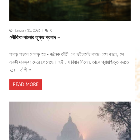
January 31, 2026
0
লৌকিক বাংলার লুপ্ত প্রবাদ –
মাকড় মারলে ধোকড় হয় - জনৈক তাঁতী এক ভট্টচার্যের কাছে এসে বললে, সে
একটা মাকড়সা মেরে ফেলেছে। ভট্টাচার্য বিধান দিলেন, তাকে প্রায়শ্চিত্ত করতে
হবে। তাঁতী ত
READ MORE