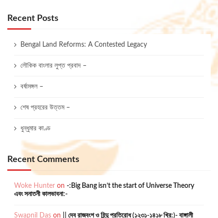
t
s
Recent Posts
p
a
Bengal Land Reforms: A Contested Legacy
g
লৌকিক বাংলার লুপ্ত প্রবাদ –
i
n
বর্ষামঙ্গল –
a
শেষ প্রহরের উত্তম –
t
i
ধুন্ধুমার কাণ্ড
o
n
Recent Comments
Woke Hunter
on
-:Big Bang isn’t the start of Universe Theory
এবং সনাতনী কালভাবনা:-
Swapnil Das
on
|| দেব রাজবংশ ও হিন্দু প্রতিরোধ (১২৩১-১৪১৮ খ্রি:)- বাঙ্গালী