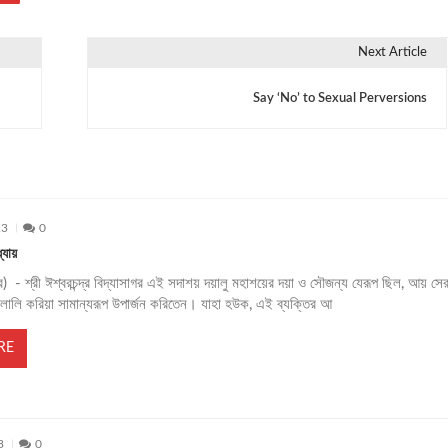
Next Article
Say ‘No’ to Sexual Perversions
23
0
্যায়
 পর) - শ্রী ঈশ্বরচন্দ্র বিদ্যাসাগর এই সদাশয় দয়ালু মহাশয়ের দয়া ও সৌজন্য যেরূপ ছিল, আয় সের
লালি করিয়া সামান্যরূপ উপার্জন করিতেন। যাহা হউক, এই ব্যক্তির আ
RE
3
0