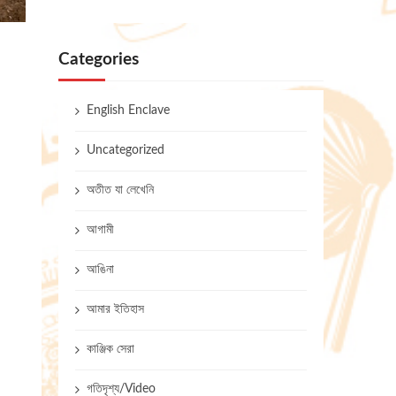
Categories
English Enclave
Uncategorized
অতীত যা লেখেনি
আগামী
আঙিনা
আমার ইতিহাস
কাঞ্জিক সেরা
গতিদৃশ্য/Video