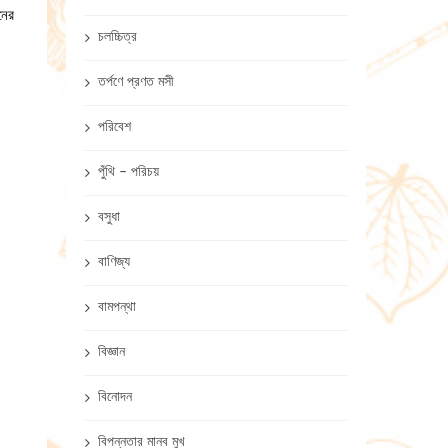
নের
চলচ্চিত্র
তর্পণে প্রণত মসী
পরিবেশ
পুঁথি – পরিচয়
বসুধা
বাণিজ্য
বামপন্থা
বিজ্ঞান
বিনোদন
বিপন্নতার মানব মুখ