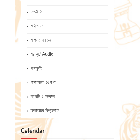
রাজনীতি
শক্তিচর্চা
শাশ্বত সনাতন
শ্রাব্য/ Audio
সংস্কৃতি
সাদাকালো রঙমাখা
স্বভূমি ও সমকাল
হৃদমাঝারে বিশ্বলোক
Calendar