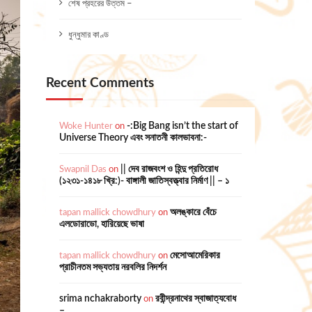
শেষ প্রহরের উত্তম –
ধুন্ধুমার কাণ্ড
Recent Comments
Woke Hunter
on
-:Big Bang isn’t the start of
Universe Theory এবং সনাতনী কালভাবনা:-
Swapnil Das
on
|| দেব রাজবংশ ও হিন্দু প্রতিরোধ
(১২৩১-১৪১৮ খ্রি:)- বাঙ্গালী জাতিস্বত্ত্বার নির্মাণ || – ১
tapan mallick chowdhury
on
অলঙ্কারে বেঁচে
এলডোরাডো, হারিয়েছে ভাষা
tapan mallick chowdhury
on
মেসোআমেরিকার
প্রাচীনতম সভ্যতায় নরবলির নিদর্শন
srima nchakraborty
on
রবীন্দ্রনাথের স্বাজাত্যবোধ
–