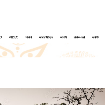
O
VIDEO
আঙিনা
আমার ইতিহাস
আগামী
কাঞ্জিক সেরা
জনলিপি