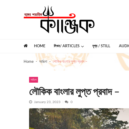
Skip
Skip
to
to
navigation
content
কাঞ্জিক
বঙ্গের শতানীক
HOME
লিখন/ ARTICLES
দৃশ্য / STILL
AUDI
Home
আঙিনা
লৌকিক বাংলার লুপ্ত প্রবাদ –
আঙিনা
লৌকিক বাংলার লুপ্ত প্রবাদ –
January 23, 2023
0