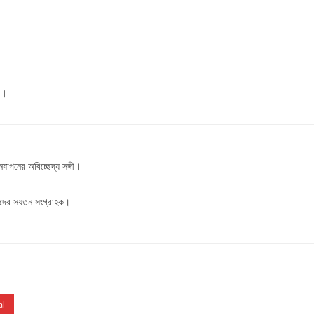
ন।
যাপনের অবিচ্ছেদ্য সঙ্গী।
বাদের সযতন সংগ্রাহক।
al