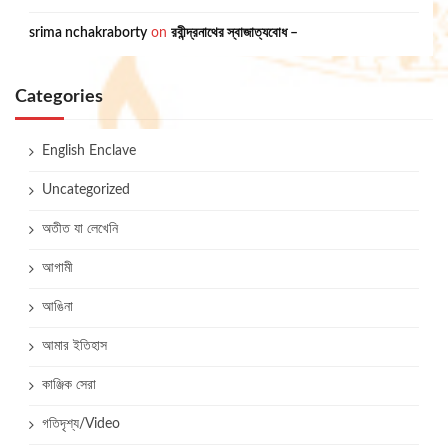
srima nchakraborty
on
রবীন্দ্রনাথের স্বাজাত্যবোধ –
Categories
English Enclave
Uncategorized
অতীত যা লেখেনি
আগামী
আঙিনা
আমার ইতিহাস
কাঞ্জিক সেরা
গতিদৃশ্য/Video