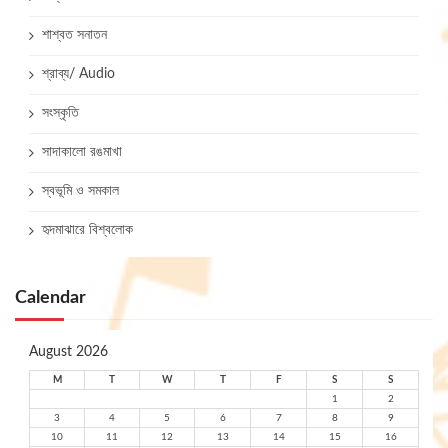
শাশ্বত সনাতন
শ্রাব্য/ Audio
সংস্কৃতি
সাদাকালো রঙমাখা
স্বভূমি ও সমকাল
হৃদমাঝারে বিশ্বলোক
Calendar
August 2026
M
T
W
T
F
S
S
1
2
3
4
5
6
7
8
9
10
11
12
13
14
15
16