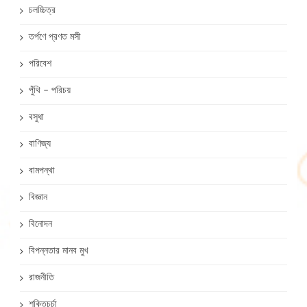
চলচ্চিত্র
তর্পণে প্রণত মসী
পরিবেশ
পুঁথি – পরিচয়
বসুধা
বাণিজ্য
বামপন্থা
বিজ্ঞান
বিনোদন
বিপন্নতার মানব মুখ
রাজনীতি
শক্তিচর্চা