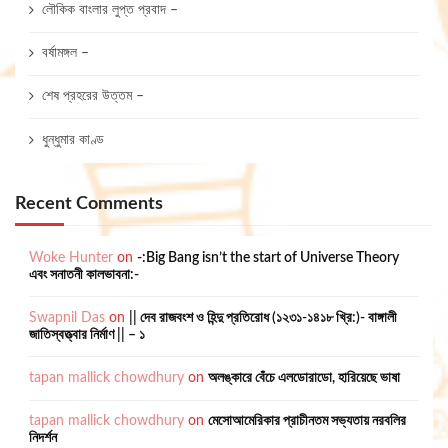
লৌকিক বাংলার লুপ্ত প্রবাদ –
বর্ষামঙ্গল –
শেষ প্রহরের উত্তম –
ধুন্ধুমার কাণ্ড
Recent Comments
Woke Hunter
on
-:Big Bang isn’t the start of Universe Theory
এবং সনাতনী কালভাবনা:-
Swapnil Das
on
|| দেব রাজবংশ ও হিন্দু প্রতিরোধ (১২৩১-১৪১৮ খ্রি:)- বাঙ্গালী
জাতিস্বত্ত্বার নির্মাণ || – ১
tapan mallick chowdhury
on
অলঙ্কারে বেঁচে এলডোরাডো, হারিয়েছে ভাষা
tapan mallick chowdhury
on
মেসোআমেরিকার প্রাচীনতম সভ্যতায় নরবলির
নিদর্শন