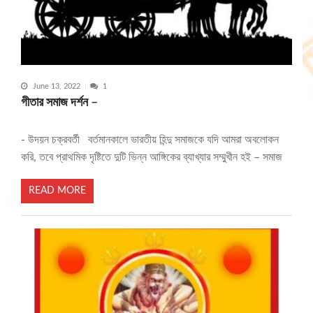
June 13, 2022
1
গীতার সমাজ দর্শন –
- উদয়ন চক্রবর্তী বর্তমানকালে ভারতীয় হিন্দু সমাজকে যদি আমরা অবলোকন
করি, তবে প্রাথমিক দৃষ্টিতে দুটি ভিন্ন আঙ্গিকের ব্যাখ্যার সম্মুখীন হই – সমাজ
READ MORE