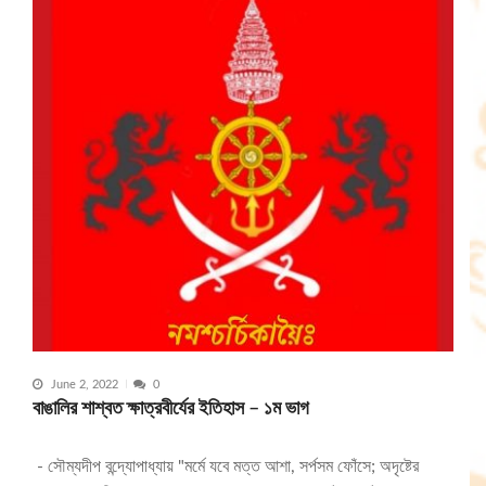
June 2, 2022
0
বাঙালির শাশ্বত ক্ষাত্রবীর্যের ইতিহাস – ১ম ভাগ
- সৌম্যদীপ বন্দ্যোপাধ্যায় "মর্মে যবে মত্ত আশা, সর্পসম ফোঁসে; অদৃষ্টের