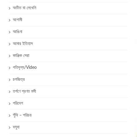
অতীত যা লেখেনি
আগামী
আঙিনা
আমার ইতিহাস
কাঞ্জিক সেরা
গতিদৃশ্য/Video
চলচ্চিত্র
তর্পণে প্রণত মসী
পরিবেশ
পুঁথি – পরিচয়
বসুধা