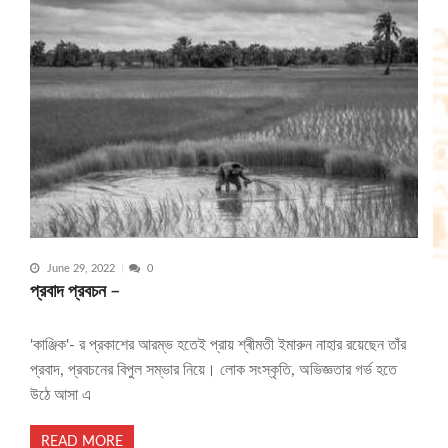
June 29, 2022
0
প্রবাদ প্রবচন –
'কাঞ্জিক'- র প্রকাশের আরম্ভ হতেই প্রায় শ্ৰীমতী ইমারুন নাহার রয়েছেন তাঁর
প্রবাদ, প্রবচনের বিপুল সম্ভার নিয়ে। লোক সংস্কৃতি, অভিজ্ঞতার গর্ভ হতে
উঠে আসা এ
READ MORE