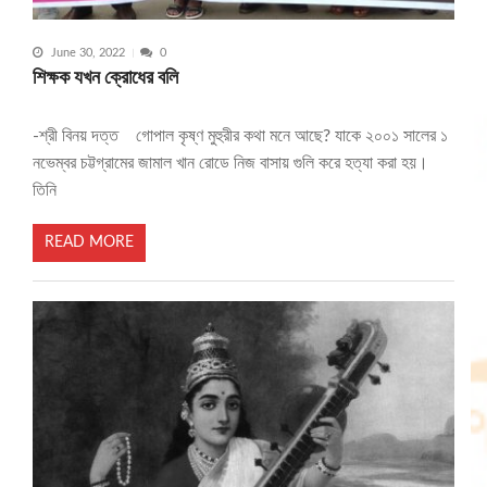
June 30, 2022
0
শিক্ষক যখন ক্রোধের বলি
-শ্রী বিনয় দত্ত গোপাল কৃষ্ণ মুহুরীর কথা মনে আছে? যাকে ২০০১ সালের ১
নভেম্বর চট্টগ্রামের জামাল খান রোডে নিজ বাসায় গুলি করে হত্যা করা হয়।
তিনি
READ MORE