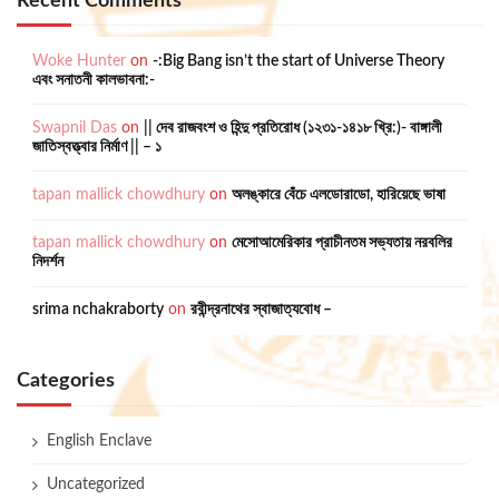
Recent Comments
Woke Hunter
on
-:Big Bang isn’t the start of Universe Theory
এবং সনাতনী কালভাবনা:-
Swapnil Das
on
|| দেব রাজবংশ ও হিন্দু প্রতিরোধ (১২৩১-১৪১৮ খ্রি:)- বাঙ্গালী
জাতিস্বত্ত্বার নির্মাণ || – ১
tapan mallick chowdhury
on
অলঙ্কারে বেঁচে এলডোরাডো, হারিয়েছে ভাষা
tapan mallick chowdhury
on
মেসোআমেরিকার প্রাচীনতম সভ্যতায় নরবলির
নিদর্শন
srima nchakraborty
on
রবীন্দ্রনাথের স্বাজাত্যবোধ –
Categories
English Enclave
Uncategorized