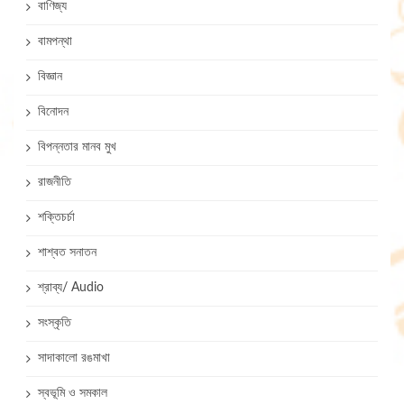
বাণিজ্য
বামপন্থা
বিজ্ঞান
বিনোদন
বিপন্নতার মানব মুখ
রাজনীতি
শক্তিচর্চা
শাশ্বত সনাতন
শ্রাব্য/ Audio
সংস্কৃতি
সাদাকালো রঙমাখা
স্বভূমি ও সমকাল