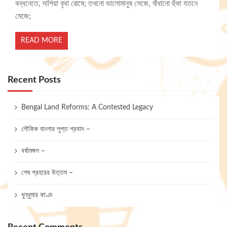
বন্ধনেতে, দাপিয়া বৃথা রোষে; তখনো ভালোমানুষ সেজে, বাঁধানো হুঁকা যতনে
মেজে;
READ MORE
Recent Posts
Bengal Land Reforms: A Contested Legacy
লৌকিক বাংলার লুপ্ত প্রবাদ –
বর্ষামঙ্গল –
শেষ প্রহরের উত্তম –
ধুন্ধুমার কাণ্ড