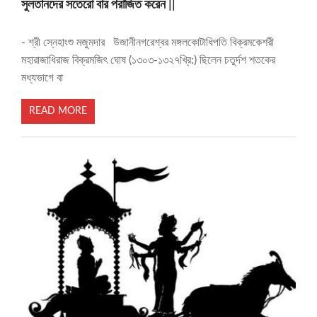
সুলতানদের সতেরো বার পরাজিত করেন ||
- শ্রী স্নেহাংশু মজুমদার উজানীনগরেশ্বর মঙ্গলকোটাধিপতি বিক্রমকেশরী
মহারাজাধিরাজ বিক্রমজিৎ ঘোষ (১৩০৩-১৩২৭খ্রি:) ছিলেন চতুর্দশ শতকের
মধ্যভাগে বা
READ MORE